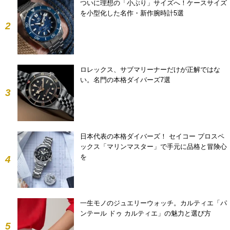
ついに理想の「小ぶり」サイズへ！ケースサイズ
を小型化した名作・新作腕時計5選
2
ロレックス、サブマリーナーだけが正解ではな
い。名門の本格ダイバーズ7選
3
日本代表の本格ダイバーズ！ セイコー プロスペ
ックス「マリンマスター」で手元に品格と冒険心
を
4
一生モノのジュエリーウォッチ。カルティエ「パ
ンテール ドゥ カルティエ」の魅力と選び方
5