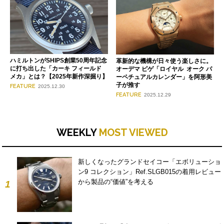
ハミルトンがSHIPS創業50周年記念
革新的な機構が日々使う楽しさに。
に打ち出した「カーキ フィールド
オーデマ ピゲ「ロイヤル オーク パ
メカ」とは？【2025年新作深掘り】
ーペチュアルカレンダー」を阿形美
子が推す
FEATURE
2025.12.30
FEATURE
2025.12.29
WEEKLY
MOST VIEWED
新しくなったグランドセイコー「エボリューショ
ン9 コレクション」Ref.SLGB015の着用レビュー
から製品の“価値”を考える
1