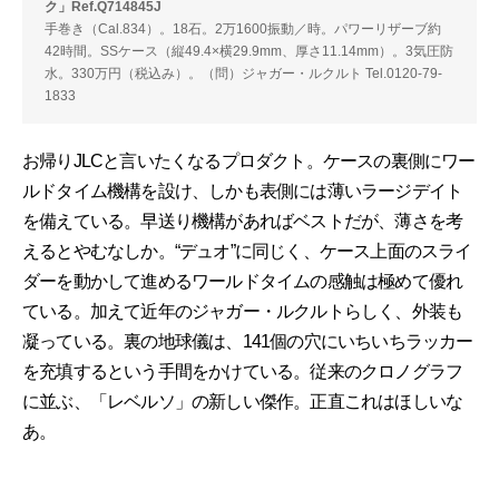
ク」Ref.Q714845J
手巻き（Cal.834）。18石。2万1600振動／時。パワーリザーブ約
42時間。SSケース（縦49.4×横29.9mm、厚さ11.14mm）。3気圧防
水。330万円（税込み）。（問）ジャガー・ルクルト Tel.0120-79-
1833
お帰りJLCと言いたくなるプロダクト。ケースの裏側にワー
ルドタイム機構を設け、しかも表側には薄いラージデイト
を備えている。早送り機構があればベストだが、薄さを考
えるとやむなしか。“デュオ”に同じく、ケース上面のスライ
ダーを動かして進めるワールドタイムの感触は極めて優れ
ている。加えて近年のジャガー・ルクルトらしく、外装も
凝っている。裏の地球儀は、141個の穴にいちいちラッカー
を充填するという手間をかけている。従来のクロノグラフ
に並ぶ、「レベルソ」の新しい傑作。正直これはほしいな
あ。