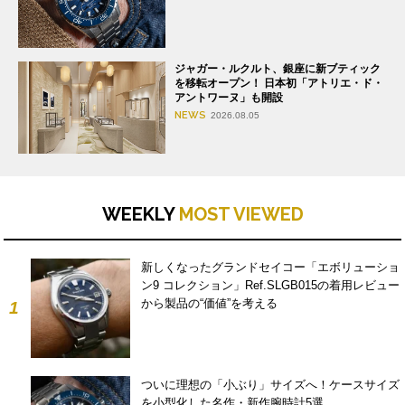
ジャガー・ルクルト、銀座に新ブティック
を移転オープン！ 日本初「アトリエ・ド・
アントワーヌ」も開設
NEWS
2026.08.05
WEEKLY
MOST VIEWED
新しくなったグランドセイコー「エボリューショ
ン9 コレクション」Ref.SLGB015の着用レビュー
から製品の“価値”を考える
1
ついに理想の「小ぶり」サイズへ！ケースサイズ
を小型化した名作・新作腕時計5選