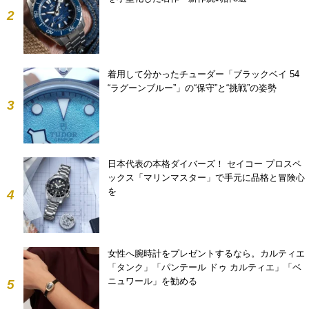
2
着用して分かったチューダー「ブラックベイ 54
“ラグーンブルー”」の“保守”と“挑戦”の姿勢
3
日本代表の本格ダイバーズ！ セイコー プロスペ
ックス「マリンマスター」で手元に品格と冒険心
を
4
女性へ腕時計をプレゼントするなら。カルティエ
「タンク」「パンテール ドゥ カルティエ」「ベ
ニュワール」を勧める
5