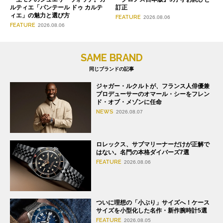
ルティエ「パンテール ドゥ カルテ
訂正
ィエ」の魅力と選び方
FEATURE
2026.08.06
FEATURE
2026.08.06
SAME BRAND
同じブランドの記事
ジャガー・ルクルトが、フランス人俳優兼
プロデューサーのオマール・シーをフレン
ド・オブ・メゾンに任命
NEWS
2026.08.07
ロレックス、サブマリーナーだけが正解で
はない。名門の本格ダイバーズ7選
FEATURE
2026.08.06
ついに理想の「小ぶり」サイズへ！ケース
サイズを小型化した名作・新作腕時計5選
FEATURE
2026.08.05