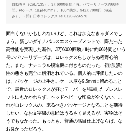
自動巻き（Cal.7135）。3万6000振動／時。パワーリザーブ約66時
間。Ptケース（直径40mm）。100m防水。942万7000円（税込
み）。（問）日本ロレックス Tel.0120-929-570
面白くないかもしれないけど、これは加えなきゃダメでし
ょう。新しいダイナパルスエスケープメントで、際だった
高性能を実現した新作。3万6000振動／時に約66時間という
長いパワーリザーブは、ロレックスらしからぬ程野心的
だ。また、ナチュラル脱進機に付きものだった、初期起動
性の悪さも完全に解消されている。個人的に評価したいの
は、パッケージの上手さ。ケース厚を9.5mmに留めること
で、最近のロレックスが好むテーパーを強調したブレスレ
ットにもかかわらず、ヘッドヘビーな印象が全くない。こ
れがロレックスの、来るべきパッケージとなることを期待
したい。なお文字盤の意匠はうるさく見えるが、実物はそ
うでもなかった。もっとも、普通の筋目仕上げならば、な
お良かっただろう。