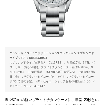
グランドセイコー「エボリューション9 コレクション スプリングド
ライブ U.F.A.」Ref.SLGB003
スプリングドライブ自動巻き（Cal.9RB2）。年差±20秒。34石。パ
ワーリザーブ約72時間。ブライトチタンケース（直径37.0mm、厚
さ11.4mm）。10気圧防水。151万8000円（税込み）。2025年6月6
日（金）よりグランドセイコーブティックおよびグランドセイコー
サロンで発売予定。（問）セイコーウオッチお客様相談室(グランド
セイコー) Tel.0120-302-617
直径37mmの軽いブライトチタンケースに、年差±20秒とい