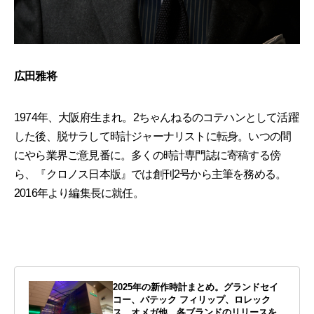
広田雅将
1974年、大阪府生まれ。2ちゃんねるのコテハンとして活躍
した後、脱サラして時計ジャーナリストに転身。いつの間
にやら業界ご意見番に。多くの時計専門誌に寄稿する傍
ら、『クロノス日本版』では創刊2号から主筆を務める。
2016年より編集長に就任。
2025年の新作時計まとめ。グランドセイ
コー、パテック フィリップ、ロレック
ス、オメガ他、各ブランドのリリースを