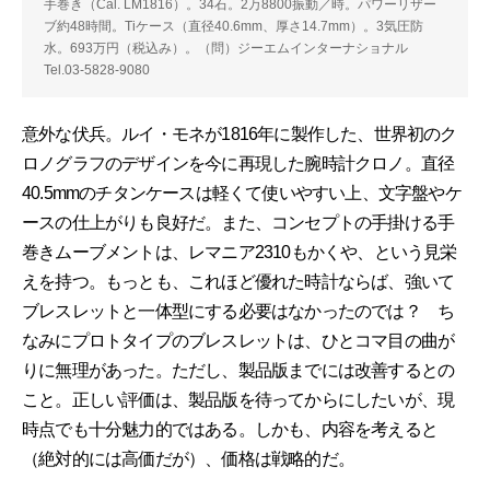
手巻き（Cal. LM1816）。34石。2万8800振動／時。パワーリザー
ブ約48時間。Tiケース（直径40.6mm、厚さ14.7mm）。3気圧防
水。693万円（税込み）。（問）ジーエムインターナショナル
Tel.03-5828-9080
意外な伏兵。ルイ・モネが1816年に製作した、世界初のク
ロノグラフのデザインを今に再現した腕時計クロノ。直径
40.5mmのチタンケースは軽くて使いやすい上、文字盤やケ
ースの仕上がりも良好だ。また、コンセプトの手掛ける手
巻きムーブメントは、レマニア2310もかくや、という見栄
えを持つ。もっとも、これほど優れた時計ならば、強いて
ブレスレットと一体型にする必要はなかったのでは？ ち
なみにプロトタイプのブレスレットは、ひとコマ目の曲が
りに無理があった。ただし、製品版までには改善するとの
こと。正しい評価は、製品版を待ってからにしたいが、現
時点でも十分魅力的ではある。しかも、内容を考えると
（絶対的には高価だが）、価格は戦略的だ。