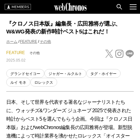
MEMBERS
『クロノス日本版』編集長・広田雅将が選ぶ、
W&WG発表の新作時計ベスト5はこれだ！
ホーム
FEATURE
その他
FEATURE
その他
2025.05.02
グランドセイコー
ジャガー・ルクルト
タグ・ホイヤー
ルイ モネ
ロレックス
日本、そして世界を代表する著名なジャーナリストたち
に、ウォッチズ&ワンダーズ ジュネーブ 2025で発表された
時計からベスト5を選んでもらう企画。今回は『クロノス日
本版』およびwebChronos編集長の広田雅将が登場。新型脱
進機によって時計業界を沸かせたロレックス「オイスター