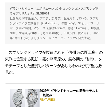
グランドセイコー「エボリューション9 コレクション スプリングド
ライブ U.F.A.」Ref.SLGB001
世界限定80本生産の、プラチナ製モデルも用意されている。スプリ
ングドライブ自動巻き（Cal.9RB2）。年差±20秒。34石。パワーリ
ザーブ約72時間。Ptケース（直径37.0mm、厚さ11.4mm）。10気圧
防水。世界限定80本（うち国内40本）。550万円（税込み）。2025
年6月6日（金）よりグランドセイコーブティックで発売予定。
スプリングドライブが製造される「信州 時の匠工房」の
東側に位置する諏訪・霧ヶ峰高原の、厳冬期の「樹氷」を
モチーフとした型打ちパターンがあしらわれた文字盤も必
見だ。
2025年 グランドセイコーの新作モデルを
一気読み！
FEATURES