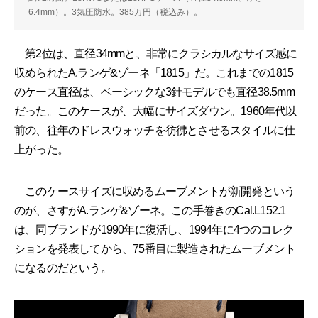
6.4mm）。3気圧防水。385万円（税込み）。
第2位は、直径34mmと、非常にクラシカルなサイズ感に
収められたA.ランゲ&ゾーネ「1815」だ。これまでの1815
のケース直径は、ベーシックな3針モデルでも直径38.5mm
だった。このケースが、大幅にサイズダウン。1960年代以
前の、往年のドレスウォッチを彷彿とさせるスタイルに仕
上がった。
このケースサイズに収めるムーブメントが新開発という
のが、さすがA.ランゲ&ゾーネ。この手巻きのCal.L152.1
は、同ブランドが1990年に復活し、1994年に4つのコレク
ションを発表してから、75番目に製造されたムーブメント
になるのだという。