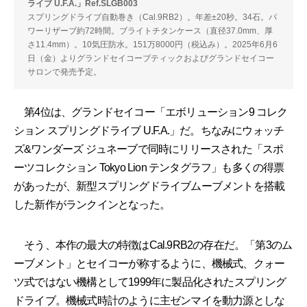
ライブ U.F.A.」Ref.SLGB003
スプリングドライブ自動巻き（Cal.9RB2）。年差±20秒。34石。パ
ワーリザーブ約72時間。ブライトチタンケース（直径37.0mm、厚
さ11.4mm）。10気圧防水。151万8000円（税込み）。2025年6月6
日（金）よりグランドセイコーブティックおよびグランドセイコー
サロンで発売予定。
第4位は、グランドセイコー「エボリューション9 コレク
ション スプリングドライブ U.F.A.」だ。ちなみにウォッチ
ズ&ワンダーズ ジュネーブで同時にリリースされた「スポ
ーツコレクション Tokyo Lion テンタグラフ」も多くの得票
があったが、新型スプリングドライブムーブメントを搭載
した新作がランクインとなった。
そう、本作の最大の特徴はCal.9RB2の存在だ。「第3のム
ーブメント」とセイコーが称するように、機械式、クォー
ツ式ではない機構として1999年に製品化されたスプリング
ドライブ。機械式時計のように主ゼンマイを動力源としな