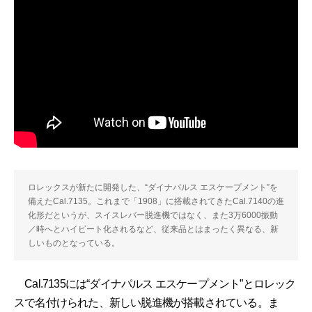
ロレックスが新たに開発した、“ダイナパルス エスケープメント”を
備えたCal.7135。これまで「1908」に搭載されてきたCal.7140の進
化形だというが、スイスレバー脱進機ではなく、また3万6000振動
／時へとハイビート化されるなど、従来品とはまったく異なる、新
しいものとなっている。
Cal.7135には“ダイナパルス エスケープメント”とロレック
スで名付けられた、新しい脱進機が搭載されている。ま