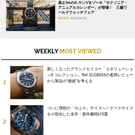
高さ3mのA.ランゲ&ゾーネ「サクソニア・
アニュアルカレンダー」が登場！ 三越ワ
ールドウォッチフェア
NEWS
2026.08.03
WEEKLY
MOST VIEWED
新しくなったグランドセイコー「エボリューショ
ン9 コレクション」Ref.SLGB015の着用レビュー
から製品の“価値”を考える
1
ついに理想の「小ぶり」サイズへ！ケースサイズ
を小型化した名作・新作腕時計5選
2