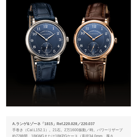
A.ランゲ&ゾーネ「1815」Ref.220.028／220.037
手巻き（Cal.L152.1）。21石。2万1600振動／時。パワーリザーブ
約72時間。18KWGまたは18KPGケース（直径34.0mm、厚さ