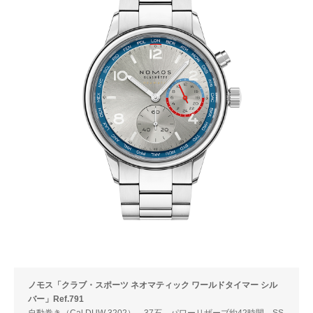
ノモス「クラブ・スポーツ ネオマティック ワールドタイマー シル
バー」Ref.791
自動巻き（Cal.DUW 3202）。37石。パワーリザーブ約42時間。SS