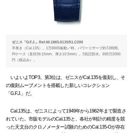
ゼニス「G.F.J.」Ref.40.1865.0135/51.C200
手巻き（Cal.135）。1万8000振動／時。パワーリザーブ約72時間。
Ptケース（直径39.15mm、厚さ10.5mm）。5気圧防水。695万2000
円（税込み）。
いよいよTOP3。第3位は、ゼニスがCal.135を復刻し、そ
の復刻ムーブメントを搭載した新しいコレクション
「G.F.J.」だ。
Cal.135は、ゼニスによって1949年から1962年まで製造さ
れていた。市販モデルのCal.135と、各社が時計の精度を競
った天文台のクロノメーター試験のためのCal.135-Oが存在