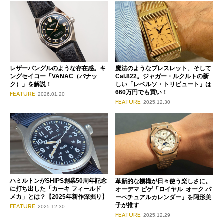
レザーバングルのような存在感。キ
魔法のようなブレスレット、そして
ングセイコー「VANAC（バナッ
Cal.822。ジャガー・ルクルトの新
ク）」を解説！
しい「レベルソ・トリビュート」は
660万円でも買い！
FEATURE
2026.01.20
FEATURE
2025.12.30
ハミルトンがSHIPS創業50周年記念
革新的な機構が日々使う楽しさに。
に打ち出した「カーキ フィールド
オーデマ ピゲ「ロイヤル オーク パ
メカ」とは？【2025年新作深掘り】
ーペチュアルカレンダー」を阿形美
子が推す
FEATURE
2025.12.30
FEATURE
2025.12.29