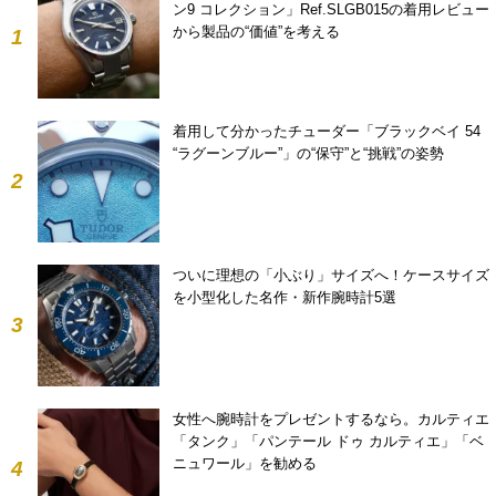
ン9 コレクション」Ref.SLGB015の着用レビュー
から製品の“価値”を考える
1
着用して分かったチューダー「ブラックベイ 54
“ラグーンブルー”」の“保守”と“挑戦”の姿勢
2
ついに理想の「小ぶり」サイズへ！ケースサイズ
を小型化した名作・新作腕時計5選
3
女性へ腕時計をプレゼントするなら。カルティエ
「タンク」「パンテール ドゥ カルティエ」「ベ
ニュワール」を勧める
4