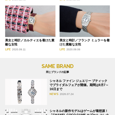
美女と時計／カルティエを着けた素
美女と時計／フランク ミュラーを着
敵な女性
けた素敵な女性
LIFE
LIFE
2020.09.11
2020.09.06
SAME BRAND
同じブランドの記事
シャネル ファイン ジュエリー ブティック
でブライダルフェアが開催。期間は8月7～
16日まで
NEWS
2026.07.24
シャネルの新作モデルはゲームが着想源！
「CHANEL COCO GAME カプセル コレク