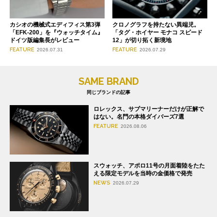
クロノグラフを持たない異端児。
カシオの機械式エディフィス第3弾
「タグ・ホイヤー モナコ スピード
「EFK-200」を『ウォッチタイム』
12」が切り拓く新境地
ドイツ版編集長がレビュー
FEATURE
FEATURE
2026.07.29
2026.07.31
SAME BRAND
同じブランドの記事
ロレックス、サブマリーナーだけが正解で
はない。名門の本格ダイバーズ7選
FEATURE
2026.08.06
スウォッチ、アポロ11号の月面着陸をたた
える限定モデルを当時の金価格で発売
NEWS
2026.07.29