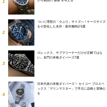
から製品の“価値”を考える
1
ついに理想の「小ぶり」サイズへ！ケースサイズ
を小型化した名作・新作腕時計5選
2
ロレックス、サブマリーナーだけが正解ではな
い。名門の本格ダイバーズ7選
3
日本代表の本格ダイバーズ！ セイコー プロスペ
ックス「マリンマスター」で手元に品格と冒険心
を
4