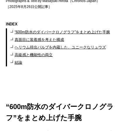
Photographs & Text by Masayuki Hirota（Chronos-Japan）
［2025年8月26日公開記事］
INDEX
“600m防水のダイバークロノグラフ”をまとめ上げた手腕
真面目に装着感を考えた構成
ヘリウム排出バルブを内蔵した、ユニークなリュウズ
高級感と機能性の両立
結論
“600m防水のダイバークロノグラ
フ”をまとめ上げた手腕