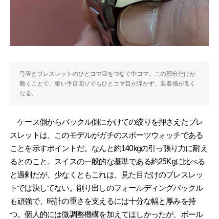
弓管とブレスレットのひとコマ目をつなぐ中コマ。この部分だけが
動くことで、細い手首回りでもひとコマ目が浮かず、装着感が良く
なる。
ケース側からバックル側にかけての絞りを押さえたブレ
スレットは、このモデルがガチのスポーツウォッチである
ことを示すポイントだ。なんと約140kgの引っ張り力に耐え
るとのこと。スイスの一般的な基準である約25Kgに比べる
と過剰だが、少なくともこれは、見た目だけのブレスレッ
トでは決してない。削り出しのフォールディングバックル
も頑強で、時計の重さを支えるには十分な幅と厚みを持
つ。個人的には微調整機構を加えてほしかったが、ボール