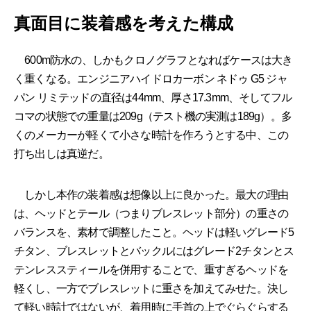
真面目に装着感を考えた構成
600m防水の、しかもクロノグラフとなればケースは大き
く重くなる。エンジニアハイドロカーボン ネドゥ G5 ジャ
パン リミテッドの直径は44mm、厚さ17.3mm、そしてフル
コマの状態での重量は209g（テスト機の実測は189g）。多
くのメーカーが軽くて小さな時計を作ろうとする中、この
打ち出しは真逆だ。
しかし本作の装着感は想像以上に良かった。最大の理由
は、ヘッドとテール（つまりブレスレット部分）の重さの
バランスを、素材で調整したこと。ヘッドは軽いグレード5
チタン、ブレスレットとバックルにはグレード2チタンとス
テンレススティールを併用することで、重すぎるヘッドを
軽くし、一方でブレスレットに重さを加えてみせた。決し
て軽い時計ではないが、着用時に手首の上でぐらぐらする