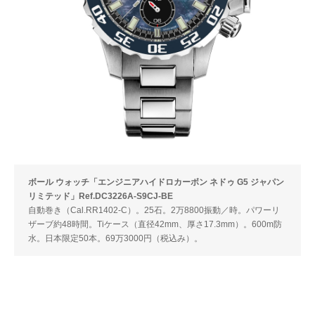
ボール ウォッチ「エンジニアハイドロカーボン ネドゥ G5 ジャパン
リミテッド」Ref.DC3226A-S9CJ-BE
自動巻き（Cal.RR1402-C）。25石。2万8800振動／時。パワーリ
ザーブ約48時間。Tiケース（直径42mm、厚さ17.3mm）。600m防
水。日本限定50本。69万3000円（税込み）。