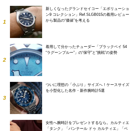
新しくなったグランドセイコー「エボリューショ
ン9 コレクション」Ref.SLGB015の着用レビュー
から製品の“価値”を考える
1
着用して分かったチューダー「ブラックベイ 54
“ラグーンブルー”」の“保守”と“挑戦”の姿勢
2
ついに理想の「小ぶり」サイズへ！ケースサイズ
を小型化した名作・新作腕時計5選
3
女性へ腕時計をプレゼントするなら。カルティエ
「タンク」「パンテール ドゥ カルティエ」「ベ