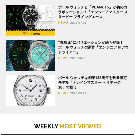
ボール ウォッチと「PEANUTS」が初のコ
ラボレーション！「エンジニアマスター ス
ヌーピー フライングエース」
NEWS
2026.07.01
“異端児”にバリエーションが続々登場！
ボール ウォッチの新作「エンジニア III アウ
トライアー」
NEWS
2026.06.28
ボール ウォッチは創業135周年を数量限定
モデル「トレインマスター ヘリテージ
36」で祝う
NEWS
2026.05.21
WEEKLY
MOST VIEWED