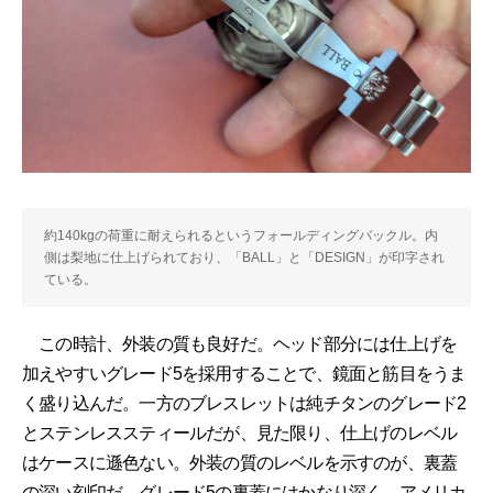
約140kgの荷重に耐えられるというフォールディングバックル。内
側は梨地に仕上げられており、「BALL」と「DESIGN」が印字され
ている。
この時計、外装の質も良好だ。ヘッド部分には仕上げを
加えやすいグレード5を採用することで、鏡面と筋目をうま
く盛り込んだ。一方のブレスレットは純チタンのグレード2
とステンレススティールだが、見た限り、仕上げのレベル
はケースに遜色ない。外装の質のレベルを示すのが、裏蓋
の深い刻印だ。グレード5の裏蓋にはかなり深く、アメリカ