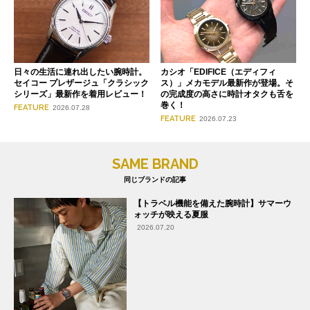
日々の生活に連れ出したい腕時計。
カシオ「EDIFICE（エディフィ
セイコー プレザージュ「クラシック
ス）」メカモデル最新作が登場。そ
シリーズ」最新作を着用レビュー！
の完成度の高さに時計オタクも舌を
巻く！
FEATURE
2026.07.28
FEATURE
2026.07.23
SAME BRAND
同じブランドの記事
【トラベル機能を備えた腕時計】サマーウ
ォッチが映える夏服
2026.07.20