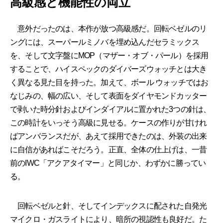
高級感と機能性の両立
意外だったのは、本作が放つ高級感だ。回転ベゼルのリ
ングには、スーパールミノバを埋め込んだセラミックス
を、そして文字盤にMOP（マザー・オブ・パール）を採用
することで、ハイスペックのダイバーズウォッチとは大き
く異なる見た目を持った。加えて、ボール ウォッチではお
なじみの、幅の広い、そして表面をダイヤモンドカッター
で剥いた時分針およびインダイアルに置かれた3つの針は、
この時計をいっそう高級に見せる。ケースの作りが甘けれ
ばアンバランスだが、あえて採用できたのは、外装の出来
に自信があればこそだろう。正直、全体の仕上げは、一昔
前のIWC「アクアタイマー」と同じか、わずかに勝ってい
る。
回転ベゼルと針、そしてインデックスに配された自発光
マイクロ・ガスライトにより、暗所の視認性も良好だ。た