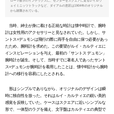
ローマ数字のインデックスに、センターをスクエアに走るレイルウ
ェイミニッツトラックなど、ダイアルの意匠は1904年のオリジナル
から踏襲されている。
当時、紳士が身に着ける正統な時計は懐中時計で、腕時
計は女性用のアクセサリーと見なされていた。しかし、サ
ントス=デュモンは飛行の際に両手を自由に保つ必要があっ
たため、腕時計を求めた。この要望がルイ・カルティエに
インスピレーションを与え、最初の「サントス デュモン」
腕時計が誕生。そして、当時すでに著名人であったサント
ス=デュモンが腕時計を着用したことは、懐中時計から腕時
計への移行を容易にしたとされる。
形はシンプルでありながら、オリジナルのデザインは瞬
時に独自性を放った。それはルイ・カルティエの鋭い美的
感覚を反映していた。ケースはスクエアに近いシンプルな
形で、一体型のラグを備え、文字盤はカルティエの典型で