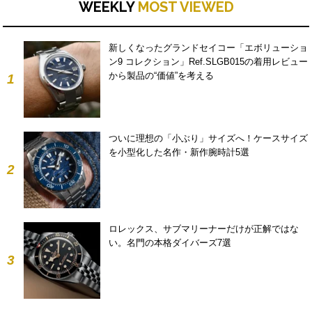
WEEKLY
MOST VIEWED
新しくなったグランドセイコー「エボリューショ
ン9 コレクション」Ref.SLGB015の着用レビュー
から製品の“価値”を考える
1
ついに理想の「小ぶり」サイズへ！ケースサイズ
を小型化した名作・新作腕時計5選
2
ロレックス、サブマリーナーだけが正解ではな
い。名門の本格ダイバーズ7選
3