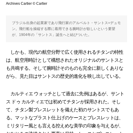
Archives Cartier © Cartier
ブラジル出身の起業家であり飛行家のアルベルト・サントス=デュモ
ン。飛行船を操縦する際に着用できる腕時計が欲しいという要望
が、1904年の「サントス」誕生へと結びついた。
しかも、現代の航空分野で広く使用されるチタンの特性
は、航空用時計として構想されたオリジナルのサントスと
も共鳴する。そして腕時計そのものも完全に新しくありな
がら、見た目はサントスの歴史的進化を映し出している。
カルティエ ウォッチとして過去に先例はあるが、サント
ス ドゥ カルティエでは初めてチタンが採用された。そし
て、チタン製ブレスレットを備えた初のサントスでもあ
る。マットなブラスト仕上げのケースとブレスレットは、
ミリタリー風とも言える控えめな美学の印象を与えるが、