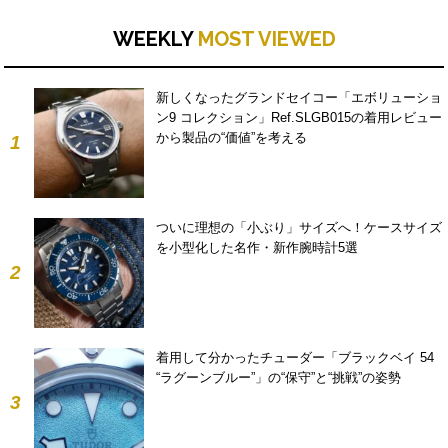
WEEKLY
MOST VIEWED
新しくなったグランドセイコー「エボリューショ
ン9 コレクション」Ref.SLGB015の着用レビュー
から製品の“価値”を考える
1
ついに理想の「小ぶり」サイズへ！ケースサイズ
を小型化した名作・新作腕時計5選
2
着用して分かったチューダー「ブラックベイ 54
“ラグーンブルー”」の“保守”と“挑戦”の姿勢
3