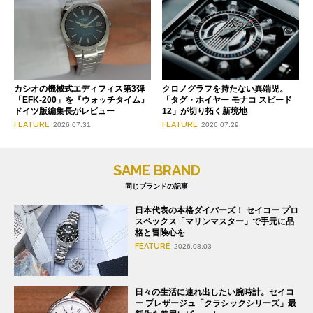
クロノグラフを持たない異端児。
カシオの機械式エディフィス第3弾
「タグ・ホイヤー モナコ スピード
「EFK-200」を『ウォッチタイム』
12」が切り拓く新境地
ドイツ版編集長がレビュー
FEATURE
FEATURE
2026.07.29
2026.07.31
SAME BRAND
同じブランドの記事
日本代表の本格ダイバーズ！ セイコー プロ
スペックス「マリンマスター」で手元に品
格と冒険心を
FEATURE
2026.08.03
日々の生活に連れ出したい腕時計。セイコ
ー プレザージュ「クラシックシリーズ」最