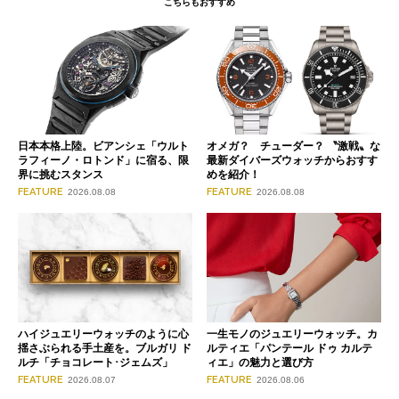
こちらもおすすめ
日本本格上陸。ビアンシェ「ウルト
オメガ？ チューダー？ 〝激戦〟な
ラフィーノ・ロトンド」に宿る、限
最新ダイバーズウォッチからおすす
界に挑むスタンス
めを紹介！
FEATURE
FEATURE
2026.08.08
2026.08.08
ハイジュエリーウォッチのように心
一生モノのジュエリーウォッチ。カ
揺さぶられる手土産を。ブルガリ ド
ルティエ「パンテール ドゥ カルテ
ルチ「チョコレート･ジェムズ」
ィエ」の魅力と選び方
FEATURE
FEATURE
2026.08.07
2026.08.06