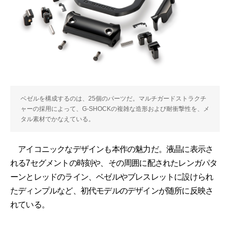
ベゼルを構成するのは、25個のパーツだ。マルチガードストラクチ
ャーの採用によって、G-SHOCKの複雑な造形および耐衝撃性を、メ
タル素材でかなえている。
アイコニックなデザインも本作の魅力だ。液晶に表示さ
れる7セグメントの時刻や、その周囲に配されたレンガパタ
ーンとレッドのライン、ベゼルやブレスレットに設けられ
たディンプルなど、初代モデルのデザインが随所に反映さ
れている。