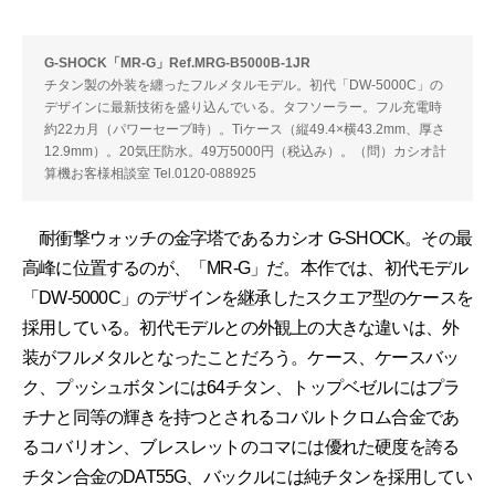
G-SHOCK「MR-G」Ref.MRG-B5000B-1JR
チタン製の外装を纏ったフルメタルモデル。初代「DW-5000C」の
デザインに最新技術を盛り込んでいる。タフソーラー。フル充電時
約22カ月（パワーセーブ時）。Tiケース（縦49.4×横43.2mm、厚さ
12.9mm）。20気圧防水。49万5000円（税込み）。（問）カシオ計
算機お客様相談室 Tel.0120-088925
耐衝撃ウォッチの金字塔であるカシオ G-SHOCK。その最
高峰に位置するのが、「MR-G」だ。本作では、初代モデル
「DW-5000C」のデザインを継承したスクエア型のケースを
採用している。初代モデルとの外観上の大きな違いは、外
装がフルメタルとなったことだろう。ケース、ケースバッ
ク、プッシュボタンには64チタン、トップベゼルにはプラ
チナと同等の輝きを持つとされるコバルトクロム合金であ
るコバリオン、ブレスレットのコマには優れた硬度を誇る
チタン合金のDAT55G、バックルには純チタンを採用してい