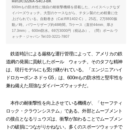
Ref.DC3226A-S4CJ-BK
600mもの防水性に独自の耐衝撃機構を搭載した、ハイスペックなダ
イバーズウォッチ。大型のケースながら、チタン製のため軽量に仕
上げられている。自動巻き（Cal.RR1402-C）。25石。2万8800振
動／時。パワーリザーブ約48時間。Tiケース（直径44mm、厚さ
17.3mm）。600m防水。69万3000円（税込み）。（問）ボール ウ
ォッチ・ジャパン Tel.03-3221-7807
鉄道時計による厳格な運行管理によって、アメリカの鉄
道網の発展に貢献したボール ウォッチ。そのタフな精神
は、現行モデルにも受け継がれている。「エンジニアハイ
ドロカーボン ネドゥ G5」は、600mもの防水性と堅牢性を
兼ね備えた屈強なダイバーズウォッチだ。
本作の耐衝撃性を向上させている機構が、「セーフティ
ロック・クラウンシステム」である。外部とムーブメント
の接点となるリュウズは、衝撃が加わることでムーブメン
トの破損につながりかねない。多くのスポーツウォッチで