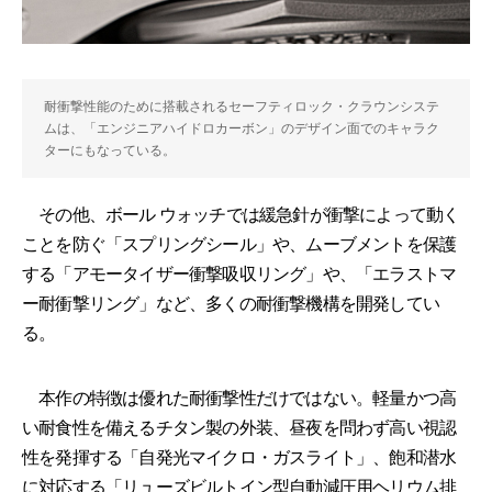
耐衝撃性能のために搭載されるセーフティロック・クラウンシステ
ムは、「エンジニアハイドロカーボン」のデザイン面でのキャラク
ターにもなっている。
その他、ボール ウォッチでは緩急針が衝撃によって動く
ことを防ぐ「スプリングシール」や、ムーブメントを保護
する「アモータイザー衝撃吸収リング」や、「エラストマ
ー耐衝撃リング」など、多くの耐衝撃機構を開発してい
る。
本作の特徴は優れた耐衝撃性だけではない。軽量かつ高
い耐食性を備えるチタン製の外装、昼夜を問わず高い視認
性を発揮する「自発光マイクロ・ガスライト」、飽和潜水
に対応する「リューズビルトイン型自動減圧用ヘリウム排