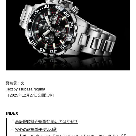
野島翼：文
Text by Tsubasa Nojima
［2025年12月27日公開記事］
INDEX
高級腕時計が衝撃に弱いのはなぜ？
安心の耐衝撃モデル3選