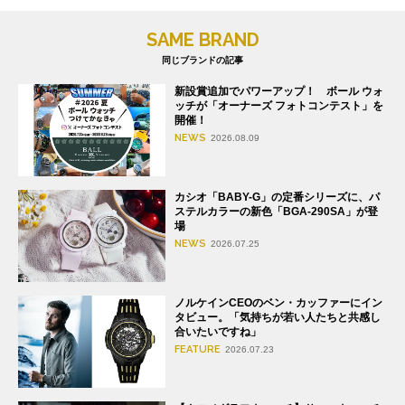
SAME BRAND
同じブランドの記事
新設賞追加でパワーアップ！ ボール ウォ
ッチが「オーナーズ フォトコンテスト」を
開催！
NEWS
2026.08.09
カシオ「BABY-G」の定番シリーズに、パ
ステルカラーの新色「BGA-290SA」が登
場
NEWS
2026.07.25
ノルケインCEOのベン・カッファーにイン
タビュー。「気持ちが若い人たちと共感し
合いたいですね」
FEATURE
2026.07.23