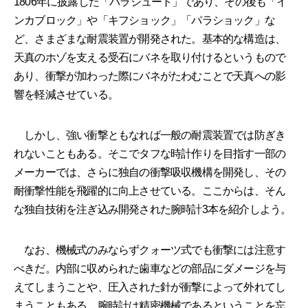
1806年に披露した「パラシュート」であり、その後も「イ
ンカブロック」や「キフショック」「パラショック」な
ど、さまざまな耐震装置が開発された。基本的な構造は、
天真のホゾを支える受石にバネを取り付けるというもので
あり、衝撃が加わった際にバネがたわむことで天真への影
響を軽減させている。
しかし、強い衝撃ともなれば一般の耐震装置では防ぎき
れないこともある。そこでタフな時計作りを目指す一部の
メーカーでは、さらに独自の衝撃吸収機構を開発し、その
耐衝撃性能を飛躍的に向上させている。ここからは、そん
な独自技術を注ぎ込み開発された腕時計3本を紹介しよう。
なお、機械式のみならずクォーツ式でも衝撃には注意す
べきだ。内部に収められた歯車などの部品にダメージを与
えてしまうことや、圧入された針が衝撃によって外れてし
まうこともある。腕時計は精密機械であるということを忘