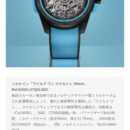
ノルケイン「ワイルド ワン スケルトン 39mm」
Ref.N3001.07Q02.B02
独自のカーボン複合材であるノルテックやラバー製ミドルケースな
どの多層構造によって、優れた耐衝撃性を獲得した「ワイルド ワ
ン」。スケルトンウォッチでもその耐衝撃性は健在だ。自動巻き
（Cal.N08S）。26石。2万8800振動／時。パワーリザーブ約41時
間。ノルテックケース（直径39mm、厚さ11.75mm）。200m防水。
92万4000円（税込み）。（問）ノルケインジャパン Tel.03-6864-