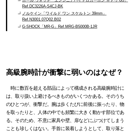
ボール ウォッチ「エンジニアハイドロカーボン ネドゥ G5」
Ref.DC3226A-S4CJ-BK
ノルケイン「ワイルド ワン スケルトン 39mm」
Ref.N3001.07Q02.B02
G-SHOCK「MR-G」Ref.MRG-B5000B-1JR
高級腕時計が衝撃に弱いのはなぜ？
時に数百を超える部品によって構成される高級腕時計に
は、取り扱い上避けるべきものがいくつかある。そのうち
のひとつが、衝撃だ。腕は歩くたびに前後に振ったり、物
を取ったりと、人体の中でも頻繁に大きく動かす部位であ
る。そのため、不意に家具や壁、扉などにぶつけてしまう
ことも珍しくはない。手首に装着しようとして、取り落と