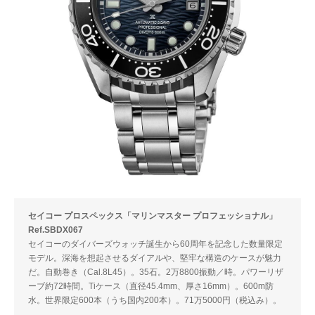
セイコー プロスペックス「マリンマスター プロフェッショナル」
Ref.SBDX067
セイコーのダイバーズウォッチ誕生から60周年を記念した数量限定
モデル。深海を想起させるダイアルや、堅牢な構造のケースが魅力
だ。自動巻き（Cal.8L45）。35石。2万8800振動／時。パワーリザ
ーブ約72時間。Tiケース（直径45.4mm、厚さ16mm）。600m防
水。世界限定600本（うち国内200本）。71万5000円（税込み）。