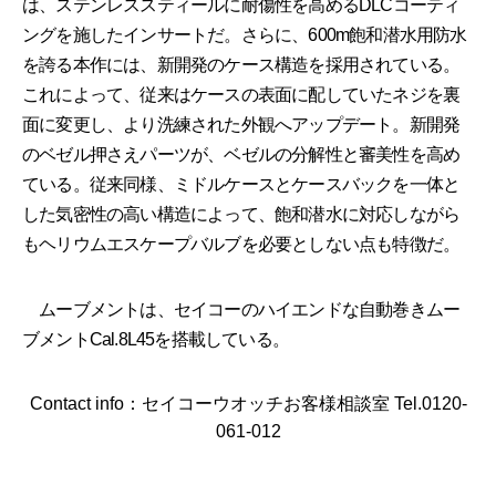
は、ステンレススティールに耐傷性を高めるDLCコーティ
ングを施したインサートだ。さらに、600m飽和潜水用防水
を誇る本作には、新開発のケース構造を採用されている。
これによって、従来はケースの表面に配していたネジを裏
面に変更し、より洗練された外観へアップデート。新開発
のベゼル押さえパーツが、ベゼルの分解性と審美性を高め
ている。従来同様、ミドルケースとケースバックを一体と
した気密性の高い構造によって、飽和潜水に対応しながら
もヘリウムエスケープバルブを必要としない点も特徴だ。
ムーブメントは、セイコーのハイエンドな自動巻きムー
ブメントCal.8L45を搭載している。
Contact info：セイコーウオッチお客様相談室 Tel.0120-
061-012