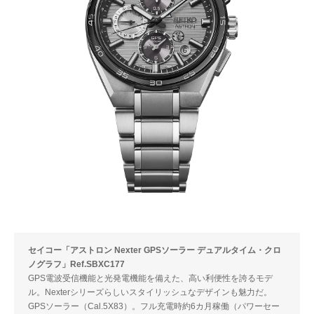
セイコー「アストロン Nexter GPSソーラー デュアルタイム・クロ
ノグラフ」Ref.SBXC177
GPS電波受信機能と光発電機能を備えた、高い利便性を誇るモデ
ル。Nexterシリーズらしいスタイリッシュなデザインも魅力だ。
GPSソーラー（Cal.5X83）。フル充電時約6カ月稼働（パワーセー