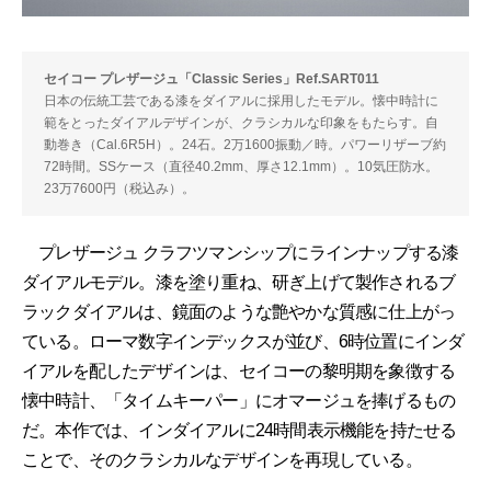
セイコー プレザージュ「Classic Series」Ref.SART011
日本の伝統工芸である漆をダイアルに採用したモデル。懐中時計に
範をとったダイアルデザインが、クラシカルな印象をもたらす。自
動巻き（Cal.6R5H）。24石。2万1600振動／時。パワーリザーブ約
72時間。SSケース（直径40.2mm、厚さ12.1mm）。10気圧防水。
23万7600円（税込み）。
プレザージュ クラフツマンシップにラインナップする漆
ダイアルモデル。漆を塗り重ね、研ぎ上げて製作されるブ
ラックダイアルは、鏡面のような艶やかな質感に仕上がっ
ている。ローマ数字インデックスが並び、6時位置にインダ
イアルを配したデザインは、セイコーの黎明期を象徴する
懐中時計、「タイムキーパー」にオマージュを捧げるもの
だ。本作では、インダイアルに24時間表示機能を持たせる
ことで、そのクラシカルなデザインを再現している。