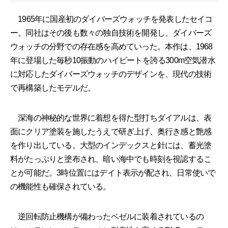
1965年に国産初のダイバーズウォッチを発表したセイコ
ー。同社はその後も数々の独自技術を開発し、ダイバーズ
ウォッチの分野での存在感を高めていった。本作は、1968
年に登場した毎秒10振動のハイビートを誇る300m空気潜水
に対応したダイバーズウォッチのデザインを、現代の技術
で再構築したモデルだ。
深海の神秘的な世界に着想を得た型打ちダイアルは、表
面にクリア塗装を施したうえで研ぎ上げ、奥行き感と艶感
を作り出している。大型のインデックスと針には、蓄光塗
料がたっぷりと塗布され、暗い海中でも時刻を視認するこ
とが可能だ。3時位置にはデイト表示が配され、日常使いで
の機能性も確保されている。
逆回転防止機構が備わったベゼルに装着されているの