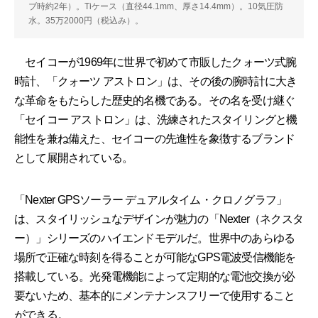
ブ時約2年）。Tiケース（直径44.1mm、厚さ14.4mm）。10気圧防
水。35万2000円（税込み）。
セイコーが1969年に世界で初めて市販したクォーツ式腕
時計、「クォーツ アストロン」は、その後の腕時計に大き
な革命をもたらした歴史的名機である。その名を受け継ぐ
「セイコー アストロン」は、洗練されたスタイリングと機
能性を兼ね備えた、セイコーの先進性を象徴するブランド
として展開されている。
「Nexter GPSソーラー デュアルタイム・クロノグラフ」
は、スタイリッシュなデザインが魅力の「Nexter（ネクスタ
ー）」シリーズのハイエンドモデルだ。世界中のあらゆる
場所で正確な時刻を得ることが可能なGPS電波受信機能を
搭載している。光発電機能によって定期的な電池交換が必
要ないため、基本的にメンテナンスフリーで使用すること
ができる。