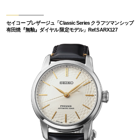
セイコー プレザージュ「Classic Series クラフツマンシップ
有田焼『無釉』ダイヤル 限定モデル」Ref.SARX127