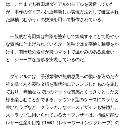
は、これまでも有田焼ダイアルのモデルを製造していた
が、本作のダイアルは近年新しい表現方法として確立され
た無釉（むゆう）の技法を用いて製作されている。
一般的な有田焼は釉薬を塗布して焼成することで艶やか
な質感に仕上げられているが、無釉では文字通り釉薬をか
けず、有田焼の素材が持つマットで温かみのある風合い
と、シャープな造形を実現しているのだ。
ダイアルには、子孫繁栄や無病息災への願いを込めた吉
祥文様である菱型文様を現代的にアレンジしたものを施し
ており、無釉ならではのマットな質感とくっきりとした文
様を楽しむことができる。ラウンド型のケースにスラリと
伸びたラグなど、クラシカルなケースデザインも特徴だ。
ストラップに用いられているカーフレザーは、持続可能な
レザー生産を目指すLWG（レザーワーキンググループ）の