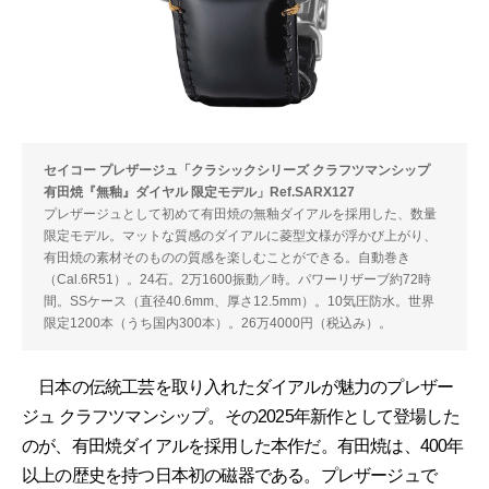
セイコー プレザージュ「クラシックシリーズ クラフツマンシップ
有田焼『無釉』ダイヤル 限定モデル」Ref.SARX127
プレザージュとして初めて有田焼の無釉ダイアルを採用した、数量
限定モデル。マットな質感のダイアルに菱型文様が浮かび上がり、
有田焼の素材そのものの質感を楽しむことができる。自動巻き
（Cal.6R51）。24石。2万1600振動／時。パワーリザーブ約72時
間。SSケース（直径40.6mm、厚さ12.5mm）。10気圧防水。世界
限定1200本（うち国内300本）。26万4000円（税込み）。
日本の伝統工芸を取り入れたダイアルが魅力のプレザー
ジュ クラフツマンシップ。その2025年新作として登場した
のが、有田焼ダイアルを採用した本作だ。有田焼は、400年
以上の歴史を持つ日本初の磁器である。プレザージュで