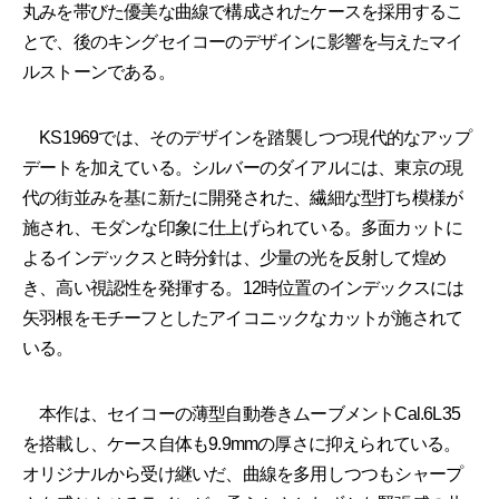
丸みを帯びた優美な曲線で構成されたケースを採用するこ
とで、後のキングセイコーのデザインに影響を与えたマイ
ルストーンである。
KS1969では、そのデザインを踏襲しつつ現代的なアップ
デートを加えている。シルバーのダイアルには、東京の現
代の街並みを基に新たに開発された、繊細な型打ち模様が
施され、モダンな印象に仕上げられている。多面カットに
よるインデックスと時分針は、少量の光を反射して煌め
き、高い視認性を発揮する。12時位置のインデックスには
矢羽根をモチーフとしたアイコニックなカットが施されて
いる。
本作は、セイコーの薄型自動巻きムーブメントCal.6L35
を搭載し、ケース自体も9.9mmの厚さに抑えられている。
オリジナルから受け継いだ、曲線を多用しつつもシャープ