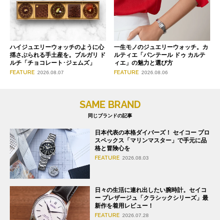
ハイジュエリーウォッチのように心
一生モノのジュエリーウォッチ。カ
揺さぶられる手土産を。ブルガリ ド
ルティエ「パンテール ドゥ カルテ
ルチ「チョコレート･ジェムズ」
ィエ」の魅力と選び方
FEATURE
FEATURE
2026.08.07
2026.08.06
SAME BRAND
同じブランドの記事
日本代表の本格ダイバーズ！ セイコー プロ
スペックス「マリンマスター」で手元に品
格と冒険心を
FEATURE
2026.08.03
日々の生活に連れ出したい腕時計。セイコ
ー プレザージュ「クラシックシリーズ」最
新作を着用レビュー！
FEATURE
2026.07.28