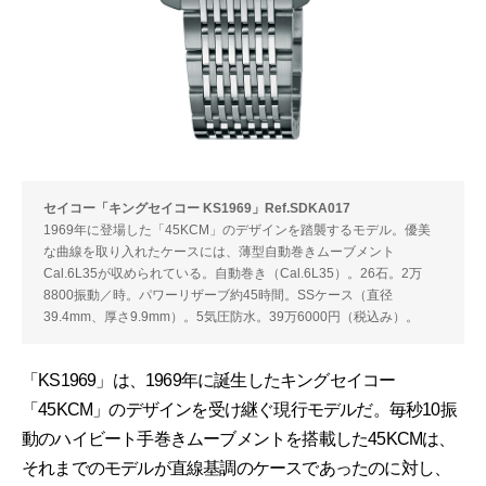
セイコー「キングセイコー KS1969」Ref.SDKA017
1969年に登場した「45KCM」のデザインを踏襲するモデル。優美
な曲線を取り入れたケースには、薄型自動巻きムーブメント
Cal.6L35が収められている。自動巻き（Cal.6L35）。26石。2万
8800振動／時。パワーリザーブ約45時間。SSケース（直径
39.4mm、厚さ9.9mm）。5気圧防水。39万6000円（税込み）。
「KS1969」は、1969年に誕生したキングセイコー
「45KCM」のデザインを受け継ぐ現行モデルだ。毎秒10振
動のハイビート手巻きムーブメントを搭載した45KCMは、
それまでのモデルが直線基調のケースであったのに対し、