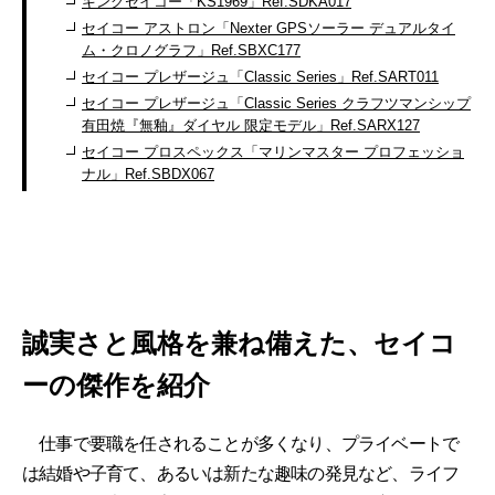
キングセイコー「KS1969」Ref.SDKA017
セイコー アストロン「Nexter GPSソーラー デュアルタイ
ム・クロノグラフ」Ref.SBXC177
セイコー プレザージュ「Classic Series」Ref.SART011
セイコー プレザージュ「Classic Series クラフツマンシップ
有田焼『無釉』ダイヤル 限定モデル」Ref.SARX127
セイコー プロスペックス「マリンマスター プロフェッショ
ナル」Ref.SBDX067
誠実さと風格を兼ね備えた、セイコ
ーの傑作を紹介
仕事で要職を任されることが多くなり、プライベートで
は結婚や子育て、あるいは新たな趣味の発見など、ライフ