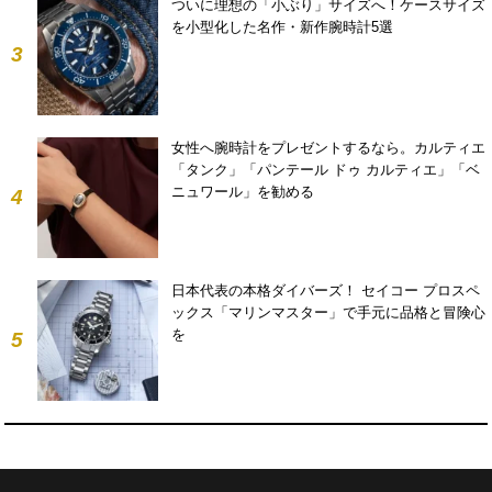
ついに理想の「小ぶり」サイズへ！ケースサイズ
を小型化した名作・新作腕時計5選
3
女性へ腕時計をプレゼントするなら。カルティエ
「タンク」「パンテール ドゥ カルティエ」「ベ
ニュワール」を勧める
4
日本代表の本格ダイバーズ！ セイコー プロスペ
ックス「マリンマスター」で手元に品格と冒険心
を
5