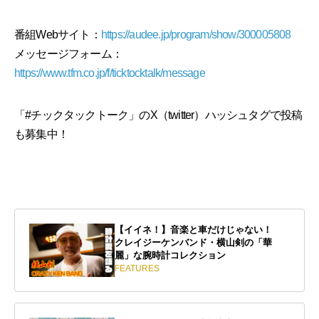
番組Webサイト：
https://audee.jp/program/show/300005808
メッセージフォーム：
https://www.tfm.co.jp/f/ticktocktalk/message
「#チックタックトーク」のX（twitter）ハッシュタグで投稿
も募集中！
【イイネ！】音楽と車だけじゃない！
クレイジーケンバンド・横山剣の「華
麗」な腕時計コレクション
FEATURES