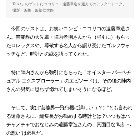
Talk♪」のゲストにココリコ・遠藤章造を迎えてのアフタートーク。
撮影・編集：服部仁太郎
今回のゲストは、お笑いコンビ・ココリコの遠藤章造さ
ん。芸能界の大先輩・陣内孝則さんから（強引に）もらっ
たロレックスや、尊敬する名人から譲り受けたゴルフウォ
ッチなど、時計との縁を語ってくれた。
特に陣内さんから強引にもらった「オイスター パーペチ
ュアル エクスプローラー」のエピソードは、その後の陣内
さんの男気に思わず惚れてしまいそうになるほど。
そして、実は“芸能界一飛行機に詳しい（？）”とも言われ
る遠藤さんに、編集長がお勧めする時計とは？いつもはハ
チャメチャでおなじみの遠藤章造さんの、真面目な“時計へ
の想い”は必見だ。