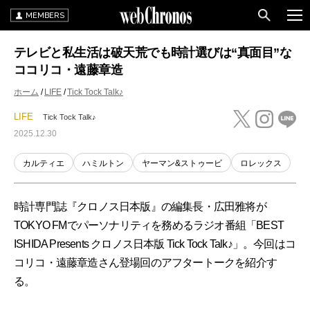
MEMBERS
テレビと私生活は破天荒でも時計選びは“真面目”な
ココリコ・遠藤章造
ホーム
LIFE
Tick Tock Talk♪
LIFE
Tick Tock Talk♪
2025.12.30
カルティエ
ハミルトン
ヤーマン&ストゥービ
ロレックス
時計専門誌『クロノス日本版』の編集長・広田雅将が
TOKYO FMでパーソナリティを務めるラジオ番組「BEST
ISHIDA Presents クロノス日本版 Tick Tock Talk♪」。今回はコ
コリコ・遠藤章造さん登場回のアフタートークを紹介す
る。