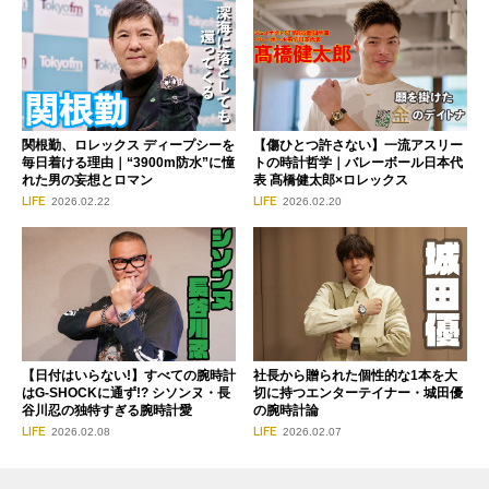
関根勤、ロレックス ディープシーを
【傷ひとつ許さない】一流アスリー
毎日着ける理由｜“3900m防水”に憧
トの時計哲学｜バレーボール日本代
れた男の妄想とロマン
表 髙橋健太郎×ロレックス
LIFE
LIFE
2026.02.22
2026.02.20
【日付はいらない!】すべての腕時計
社長から贈られた個性的な1本を大
はG-SHOCKに通ず!? シソンヌ・長
切に持つエンターテイナー・城田優
谷川忍の独特すぎる腕時計愛
の腕時計論
LIFE
LIFE
2026.02.08
2026.02.07