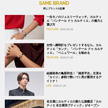
SAME BRAND
同じブランドの記事
一生モノのジュエリーウォッチ。カルティ
エ「パンテール ドゥ カルティエ」の魅力と
選び方
FEATURE
2026.08.06
女性へ腕時計をプレゼントするなら。カル
ティエ「タンク」「パンテール ドゥ カルテ
ィエ」「ベニュワール」を勧める
FEATURE
2026.07.30
結婚発表の亀梨和也！「銭形平次」主演＆
「カイジ」参戦で勢いづく男が愛用するデ
イトナ！
LIFE
2026.07.26
名古屋にカルティエの新たな旗艦店「カル
ティエ 名古屋栄ブティック」がオープン