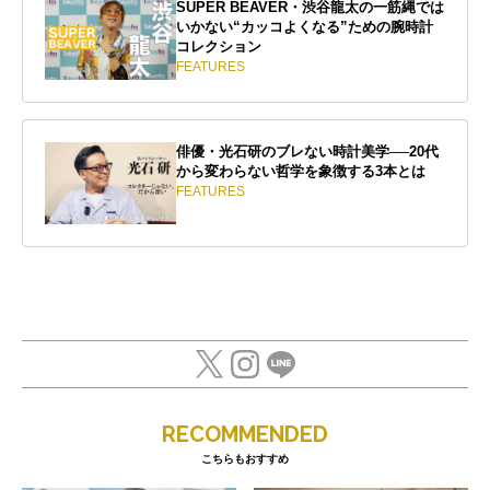
SUPER BEAVER・渋谷龍太の一筋縄では
いかない“カッコよくなる”ための腕時計
コレクション
FEATURES
俳優・光石研のブレない時計美学──20代
から変わらない哲学を象徴する3本とは
FEATURES
RECOMMENDED
こちらもおすすめ