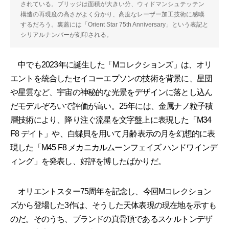
されている。ブリッジは面積が大きい分、ウィドマンシュテッテン
構造の再現度の高さがよく分かり、高度なレーザー加工技術に感嘆
するだろう。裏蓋には「Orient Star 75th Anniversary」という表記と
シリアルナンバーが刻印される。
中でも2023年に誕生した「Mコレクションズ」は、オリ
エントを統合したセイコーエプソンの技術を背景に、星団
や星雲など、宇宙の神秘的な光景をデザインに落とし込ん
だモデルぞろいで評価が高い。25年には、金属ナノ粒子積
層技術により、降り注ぐ流星を文字盤上に表現した「M34
F8 デイト」や、白蝶貝を用いて月齢表示の月を幻想的に表
現した「M45 F8 メカニカルムーンフェイズ ハンドワインデ
ィング」を発表し、好評を博したばかりだ。
オリエントスター75周年を記念し、今回Mコレクション
ズから登場した3作は、そうした天体表現の現在地を示すも
のだ。そのうち、ブランドの真骨頂であるスケルトンデザ