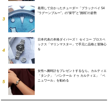
着用して分かったチューダー「ブラックベイ 54
“ラグーンブルー”」の“保守”と“挑戦”の姿勢
3
日本代表の本格ダイバーズ！ セイコー プロスペ
ックス「マリンマスター」で手元に品格と冒険心
を
4
女性へ腕時計をプレゼントするなら。カルティエ
「タンク」「パンテール ドゥ カルティエ」「ベ
ニュワール」を勧める
5