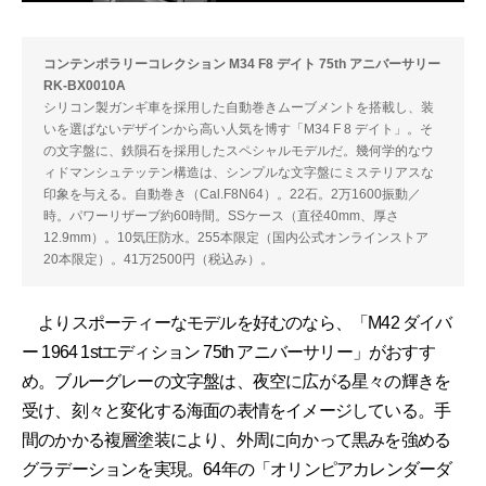
コンテンポラリーコレクション M34 F8 デイト 75th アニバーサリー
RK-BX0010A
シリコン製ガンギ車を採用した自動巻きムーブメントを搭載し、装
いを選ばないデザインから高い人気を博す「M34 F 8 デイト」。そ
の文字盤に、鉄隕石を採用したスペシャルモデルだ。幾何学的なウ
ィドマンシュテッテン構造は、シンプルな文字盤にミステリアスな
印象を与える。自動巻き（Cal.F8N64）。22石。2万1600振動／
時。パワーリザーブ約60時間。SSケース（直径40mm、厚さ
12.9mm）。10気圧防水。255本限定（国内公式オンラインストア
20本限定）。41万2500円（税込み）。
よりスポーティーなモデルを好むのなら、「M42 ダイバ
ー 1964 1stエディション 75th アニバーサリー」がおすす
め。ブルーグレーの文字盤は、夜空に広がる星々の輝きを
受け、刻々と変化する海面の表情をイメージしている。手
間のかかる複層塗装により、外周に向かって黒みを強める
グラデーションを実現。64年の「オリンピアカレンダーダ