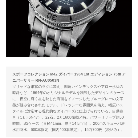
スポーツコレクション M42 ダイバー 1964 1st エディション 75th ア
ニバーサリー RN-AU0503N
ソリッドな形状のラグに加え、四角いインデックスやアロー形状の
時針など、1964年のオリジナルモデルを踏襲したデザインのケース
に、夜空に輝く星を映した海面をイメージしたブルーグレーの文字
盤が組み合わされたモデル。ドレッシーな雰囲気を備え、幅広いス
タイルに対応する現代的なダイバーズに仕上げられている。自動巻
き（Cal.F6N47）。22石。2万1600振動／時。パワーリザーブ約50
時間。SSケース（直径41mm、厚さ14.5mm）。200mスキューバ潜
水用防水。600本限定（国内400本限定）。15万700円（税込み）。