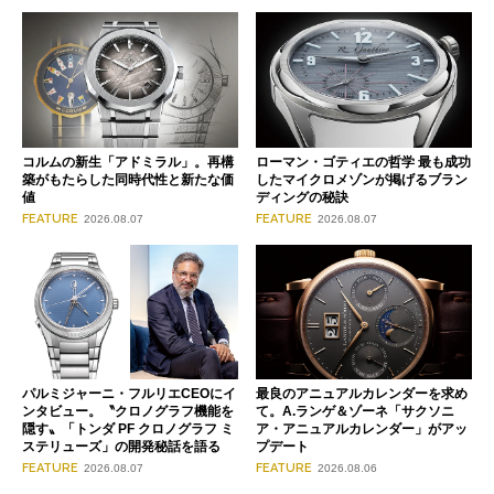
コルムの新生「アドミラル」。再構
ローマン・ゴティエの哲学 最も成功
築がもたらした同時代性と新たな価
したマイクロメゾンが掲げるブラン
値
ディングの秘訣
FEATURE
FEATURE
2026.08.07
2026.08.07
パルミジャーニ・フルリエCEOにイ
最良のアニュアルカレンダーを求め
ンタビュー。〝クロノグラフ機能を
て。A.ランゲ＆ゾーネ「サクソニ
隠す〟「トンダ PF クロノグラフ ミ
ア・アニュアルカレンダー」がアッ
ステリューズ」の開発秘話を語る
プデート
FEATURE
FEATURE
2026.08.07
2026.08.06