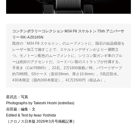
コンテンポラリーコレクション M34 F8 スケルトン 75th アニバーサ
リー RK-AZ0105N
既存の「M34 F8 スケルトン」のムーブメントに、隕石の結晶模様を
レーザー加工で施すことで、スケルトンデザインがより一層際立
つ。モノトーン配色のムーブメントに、シリコン製ガンギ車のブル
ーは絶好のアクセントだ。コードバン製のストラップが付属する。
手巻き（Cal.F8B65）。22石。2万1600振動／時。パワーリザーブ
約70時間。SSケース（直径39mm、厚さ10.8mm）。5気圧防水。
430本限定（国内300本限定）。41万2500円（税込み）。
星武志：写真
Photographs by Takeshi Hoshi (estrellas)
吉田巌：編集・文
Edited & Text by Iwao Yoshida
［クロノス日本版 2026年3月号掲載記事］