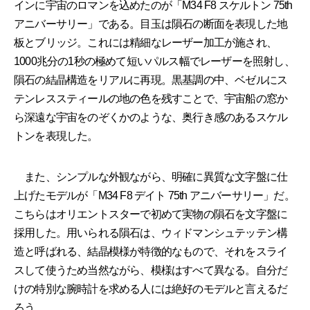
インに宇宙のロマンを込めたのが「M34 F8 スケルトン 75th
アニバーサリー」である。目玉は隕石の断面を表現した地
板とブリッジ。これには精細なレーザー加工が施され、
1000兆分の1秒の極めて短いパルス幅でレーザーを照射し、
隕石の結晶構造をリアルに再現。黒基調の中、ベゼルにス
テンレススティールの地の色を残すことで、宇宙船の窓か
ら深遠な宇宙をのぞくかのような、奥行き感のあるスケル
トンを表現した。
また、シンプルな外観ながら、明確に異質な文字盤に仕
上げたモデルが「M34 F8 デイト 75th アニバーサリー」だ。
こちらはオリエントスターで初めて実物の隕石を文字盤に
採用した。用いられる隕石は、ウィドマンシュテッテン構
造と呼ばれる、結晶模様が特徴的なもので、それをスライ
スして使うため当然ながら、模様はすべて異なる。自分だ
けの特別な腕時計を求める人には絶好のモデルと言えるだ
ろう。