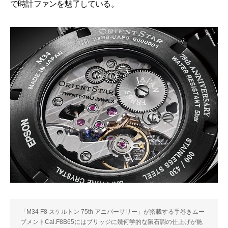
で時計ファンを魅了している。
「M34 F8 スケルトン 75th アニバーサリー」が搭載する手巻きムー
ブメントCal.F8B65にはブリッジに幾何学的な隕石調の仕上げが施