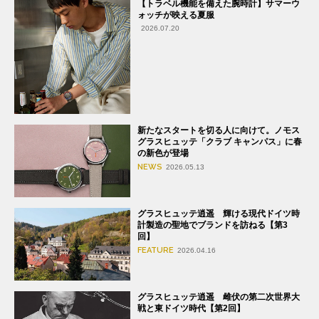
【トラベル機能を備えた腕時計】サマーウ
ォッチが映える夏服
2026.07.20
新たなスタートを切る人に向けて。ノモス
グラスヒュッテ「クラブ キャンパス」に春
の新色が登場
NEWS
2026.05.13
グラスヒュッテ逍遥 輝ける現代ドイツ時
計製造の聖地でブランドを訪ねる【第3
回】
FEATURE
2026.04.16
グラスヒュッテ逍遥 雌伏の第二次世界大
戦と東ドイツ時代【第2回】