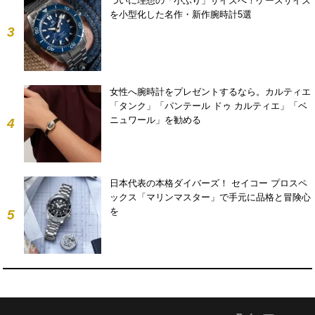
ついに理想の「小ぶり」サイズへ！ケースサイズ
を小型化した名作・新作腕時計5選
3
女性へ腕時計をプレゼントするなら。カルティエ
「タンク」「パンテール ドゥ カルティエ」「ベ
ニュワール」を勧める
4
日本代表の本格ダイバーズ！ セイコー プロスペ
ックス「マリンマスター」で手元に品格と冒険心
を
5