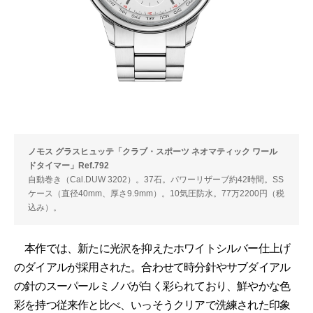
ノモス グラスヒュッテ「クラブ・スポーツ ネオマティック ワール
ドタイマー」Ref.792
自動巻き（Cal.DUW 3202）。37石。パワーリザーブ約42時間。SS
ケース（直径40mm、厚さ9.9mm）。10気圧防水。77万2200円（税
込み）。
本作では、新たに光沢を抑えたホワイトシルバー仕上げ
のダイアルが採用された。合わせて時分針やサブダイアル
の針のスーパールミノバが白く彩られており、鮮やかな色
彩を持つ従来作と比べ、いっそうクリアで洗練された印象