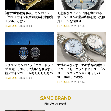
初代の世界観を再現。カンパノラ
幻想的なダイアルに目を奪われる。
「コスモサイン誕生40周年記念限定
ザ・シチズンの藍染和紙を使った限
モデル」とは？
定モデルを深掘り
FEATURE
FEATURE
2026.08.04
2026.07.28
シチズン カンパノラ「エコ・ドライ
女性のみならず、太め手首の男性ラ
ブ 限定モデル」。“光条”を表現する
イターにも。グランドセイコー「ヘ
新デザインコードがもたらしたもの
リテージコレクション キャリバー
9F 33mm」の勧め
FEATURE
2026.07.21
FEATURE
2026.07.14
SAME BRAND
同じブランドの記事