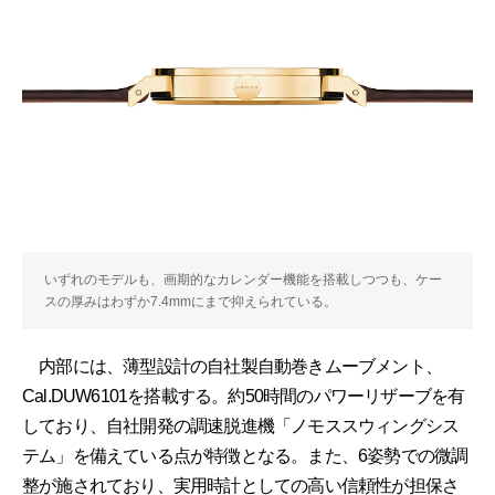
いずれのモデルも、画期的なカレンダー機能を搭載しつつも、ケー
スの厚みはわずか7.4mmにまで抑えられている。
内部には、薄型設計の自社製自動巻きムーブメント、
Cal.DUW6101を搭載する。約50時間のパワーリザーブを有
しており、自社開発の調速脱進機「ノモススウィングシス
テム」を備えている点が特徴となる。また、6姿勢での微調
整が施されており、実用時計としての高い信頼性が担保さ