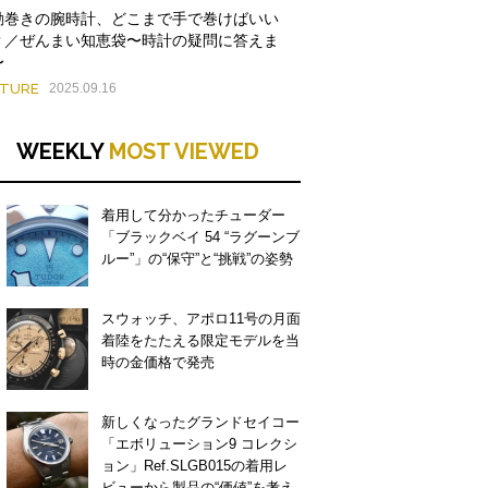
動巻きの腕時計、どこまで手で巻けばいい
？／ぜんまい知恵袋〜時計の疑問に答えま
〜
ATURE
2025.09.16
WEEKLY
MOST VIEWED
着用して分かったチューダー
「ブラックベイ 54 “ラグーンブ
ルー”」の“保守”と“挑戦”の姿勢
スウォッチ、アポロ11号の月面
着陸をたたえる限定モデルを当
時の金価格で発売
新しくなったグランドセイコー
「エボリューション9 コレクシ
ョン」Ref.SLGB015の着用レ
ビューから製品の“価値”を考え