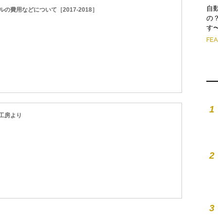
自
費用などについて［2017-2018］
の
す
FE
1
工房より
2
3