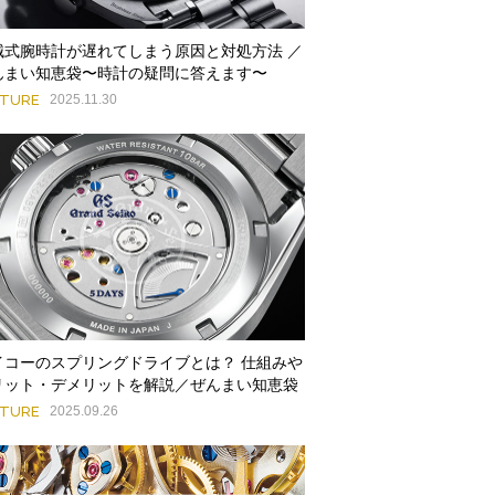
械式腕時計が遅れてしまう原因と対処方法 ／
んまい知恵袋〜時計の疑問に答えます〜
ATURE
2025.11.30
イコーのスプリングドライブとは？ 仕組みや
リット・デメリットを解説／ぜんまい知恵袋
ATURE
2025.09.26