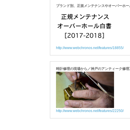
ブランド別、正規メンテナンスやオーバーホールの
http://www.webchronos.net/features/18855/
時計修理の現場から／神戸のアンティーク修理
http://www.webchronos.net/features/22250/