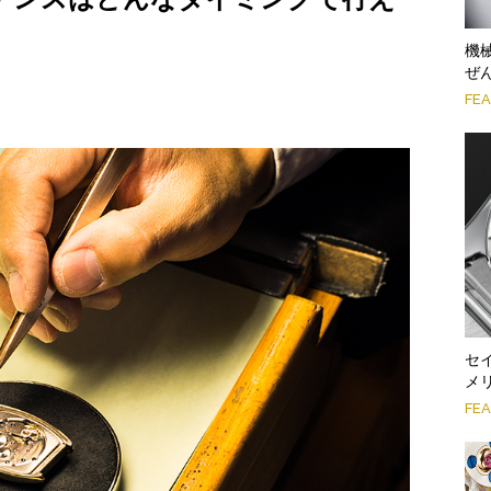
機
ぜ
FE
セ
メ
FE