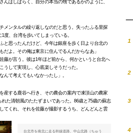
さんはしばらく、自分の本当の甥であるかのように、
チメンタルの繰り返しなのだと思う。失ったふる里探
に1度、台湾を歩いてしまっている。
1
ふと思ったんだけど、今年は銀座を歩く日より台北の
もだよ。その俺は東京に住んでるんだからなあ」
佐藤が言う。彼は1年ほど前から、何かというと台北へ
こうして実現し、心底楽しそうだった。
2
なんて考えてもいなかったし」。
を産する鹿谷へ行き、その農会の案内で凍頂山の農家
3
れた清朝風のたたずまいであった。86歳と75歳の蘇志
してくれ、それを佐藤が撮影するうち、どんどんと雲
4
台北市を南北に走る幹線道路、中山北路（ちゅう