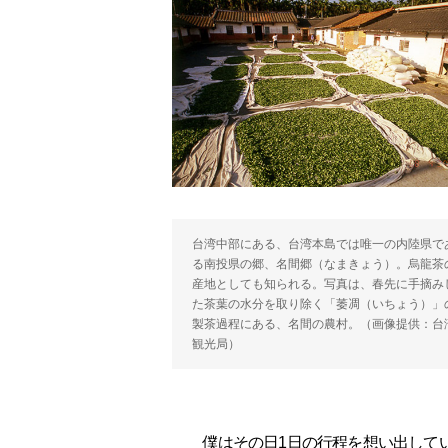
台湾中部にある、台湾本島では唯一の内陸県で
る南投県の郷、名間郷（なまきょう）。烏龍茶
産地としても知られる。写真は、春先に手摘み
た茶葉の水分を取り除く「萎凋（いちょう）」
製茶過程にある、名間の農村。（画像提供：台
観光局）
僕はその日1日の行程を想い出してい