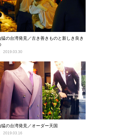
山猛の台湾発見／古き善きものと新しき良き
の
E
2019.03.30
山猛の台湾発見／オーダー天国
E
2019.03.16