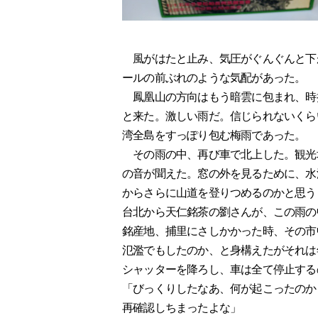
風がはたと止み、気圧がぐんぐんと下
ールの前ぶれのような気配があった。
鳳凰山の方向はもう暗雲に包まれ、時
と来た。激しい雨だ。信じられないくら
湾全島をすっぽり包む梅雨であった。
その雨の中、再び車で北上した。観光
の音が聞えた。窓の外を見るために、水
からさらに山道を登りつめるのかと思う
台北から天仁銘茶の劉さんが、この雨の
銘産地、捕里にさしかかった時、その市
氾濫でもしたのか、と身構えたがそれは
シャッターを降ろし、車は全て停止する
「びっくりしたなあ、何が起こったのか
再確認しちまったよな」