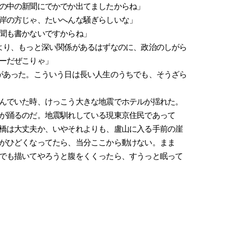
の中の新聞にでかでか出てましたからね」
岸の方じゃ、たいへんな騒ぎらしいな」
聞も書かないですからね」
より、もっと深い関係があるはずなのに、政治のしがら
ーだぜこりゃ」
があった。こういう日は長い人生のうちでも、そうざら
んでいた時、けっこう大きな地震でホテルが揺れた。
が踊るのだ。地震馴れしている現東京住民であって
橋は大丈夫か、いやそれよりも、盧山に入る手前の崖
がひどくなってたら、当分ここから動けない。まま
でも描いてやろうと腹をくくったら、すうっと眠って