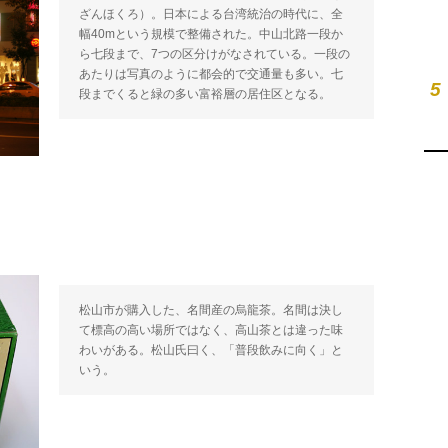
ざんほくろ）。日本による台湾統治の時代に、全
幅40mという規模で整備された。中山北路一段か
ら七段まで、7つの区分けがなされている。一段の
あたりは写真のように都会的で交通量も多い。七
5
段までくると緑の多い富裕層の居住区となる。
松山市が購入した、名間産の烏龍茶。名間は決し
て標高の高い場所ではなく、高山茶とは違った味
わいがある。松山氏曰く、「普段飲みに向く」と
いう。