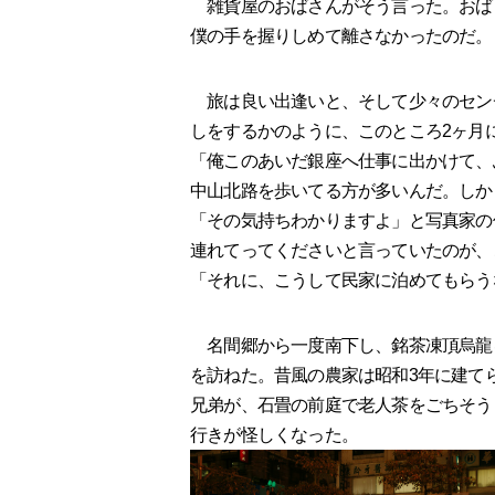
雑貨屋のおばさんがそう言った。おば
僕の手を握りしめて離さなかったのだ。
旅は良い出逢いと、そして少々のセン
しをするかのように、このところ2ヶ月
「俺このあいだ銀座へ仕事に出かけて、
中山北路を歩いてる方が多いんだ。しか
「その気持ちわかりますよ」と写真家の
連れてってくださいと言っていたのが、
「それに、こうして民家に泊めてもらう
名間郷から一度南下し、銘茶凍頂烏龍
を訪ねた。昔風の農家は昭和3年に建てら
兄弟が、石畳の前庭で老人茶をごちそう
行きが怪しくなった。