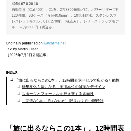
4054-07 8 20 18
自動巻き（Cal.400）。21石。2万8800振動／時。パワーリザーブ約
120時間。SSケース（直径40.0mm）。10気圧防水。ステンレスブ
レスレットモデル：61万2700円（税込み）。レザーストラップモデ
ル：57万8600円（税込み）
Originally published on
watchtime.net
Text by Martin Green
［2025年7月3日公開記事］
INDEX
「旅に出るならこの1本」。12時間表示ベゼルで広がる可能性
経年変化も味になる、実用本位の誠実なデザイン
スポーツとフォーマルを行き来する多面性
「完璧な1本」ではないが、限りなく近い腕時計
「旅に出るならこの1本」。12時間表