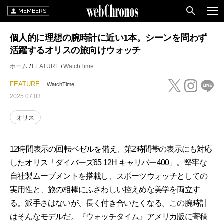
MEMBERS
個人的に理想の腕時計に近い1本。シーンを問わず
活躍するオリスの旅向けウォッチ
ホーム
FEATURE
WatchTime
FEATURE
WatchTime
2025.07.03
オリス
12時間表示の回転ベゼルを備え、第2時間帯の表示にも対応
したオリス「ダイバーズ65 12H キャリバー400」。堅牢な
自社製ムーブメントを搭載し、スポーツウォッチとしての
実用性と、旅の相棒にふさわしい控えめな美学を両立す
る。派手さはないが、長く付き合いたくなる。この腕時計
はそんなモデルだ。『ウォッチタイム』アメリカ版に寄稿