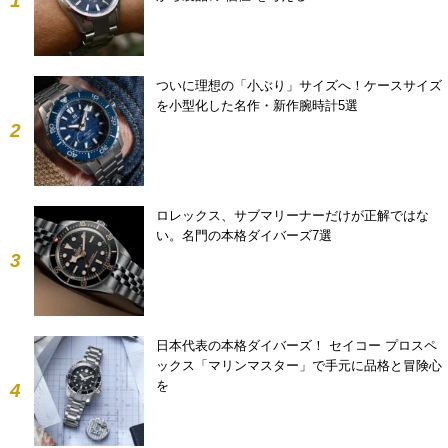
1
ついに理想の「小ぶり」サイズへ！ケースサイズ
を小型化した名作・新作腕時計5選
2
ロレックス、サブマリーナーだけが正解ではな
い。名門の本格ダイバーズ7選
3
日本代表の本格ダイバーズ！ セイコー プロスペ
ックス「マリンマスター」で手元に品格と冒険心
を
4