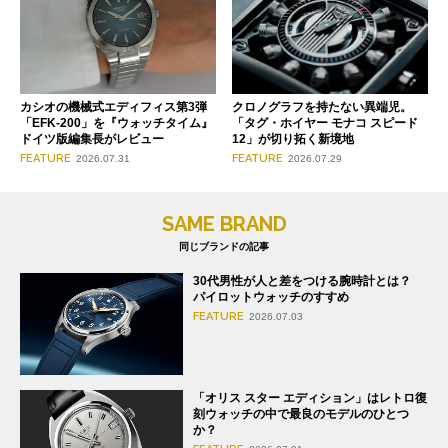
クロノグラフを持たない異端児。
カシオの機械式エディフィス第3弾
「タグ・ホイヤー モナコ スピード
「EFK-200」を『ウォッチタイム』
12」が切り拓く新境地
ドイツ版編集長がレビュー
FEATURE
FEATURE
2026.07.29
2026.07.31
SAME BRAND
同じブランドの記事
30代男性が人と差をつける腕時計とは？
パイロットウォッチのすすめ
FEATURE
2026.07.03
「オリス スター エディション」はレトロ復
刻ウォッチの中で最良のモデルのひとつ
か？