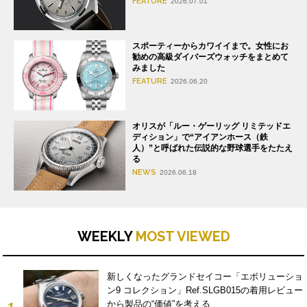
FEATURE
2026.07.01
スポーティーからカワイイまで。女性にお
勧めの高級ダイバーズウォッチをまとめて
みました
FEATURE
2026.06.20
オリスが「ルー・ゲーリッグ リミテッドエ
ディション」で“アイアンホース（鉄
人）”と呼ばれた伝説的な野球選手をたたえ
る
NEWS
2026.06.18
WEEKLY
MOST VIEWED
新しくなったグランドセイコー「エボリューショ
ン9 コレクション」Ref.SLGB015の着用レビュー
から製品の“価値”を考える