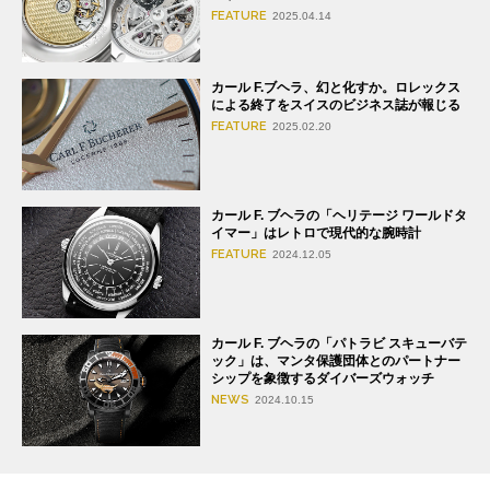
FEATURE
2025.04.14
カール F.ブヘラ、幻と化すか。ロレックス
による終了をスイスのビジネス誌が報じる
FEATURE
2025.02.20
カール F. ブヘラの「ヘリテージ ワールドタ
イマー」はレトロで現代的な腕時計
FEATURE
2024.12.05
カール F. ブヘラの「パトラビ スキューバテ
ック」は、マンタ保護団体とのパートナー
シップを象徴するダイバーズウォッチ
NEWS
2024.10.15