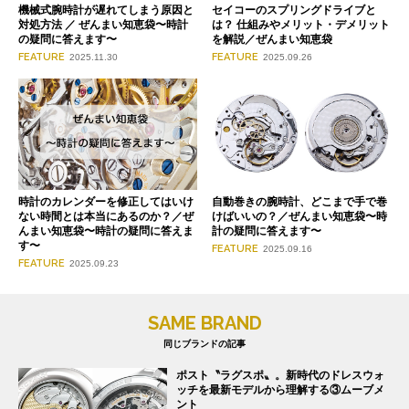
機械式腕時計が遅れてしまう原因と
セイコーのスプリングドライブと
対処方法 ／ ぜんまい知恵袋〜時計
は？ 仕組みやメリット・デメリット
の疑問に答えます〜
を解説／ぜんまい知恵袋
FEATURE
FEATURE
2025.11.30
2025.09.26
時計のカレンダーを修正してはいけ
自動巻きの腕時計、どこまで手で巻
ない時間とは本当にあるのか？／ぜ
けばいいの？／ぜんまい知恵袋〜時
んまい知恵袋〜時計の疑問に答えま
計の疑問に答えます〜
す〜
FEATURE
2025.09.16
FEATURE
2025.09.23
SAME BRAND
同じブランドの記事
ポスト〝ラグスポ〟。新時代のドレスウォ
ッチを最新モデルから理解する③ムーブメ
ント