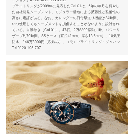
ィション」Ref.AB0139211A1A1
ブライトリングが2009年に発表したCal.01は、5年の年月を費やし
た自社開発ムーブメント。モジュラー構造による拡張性と整備性の
高さに定評がある。なお、カレンダーの日付早送り機能は24時間、
いつ使用してもムーブメントを損傷することがないように設計され
ている。自動巻き（Cal.01）。47石。2万8800振動／時。パワーリ
ザーブ約70時間。SSケース（直径41mm、厚さ13.6mm）。10気圧
防水。146万3000円（税込み）。（問）ブライトリング・ジャパン
Tel.0120-105-707