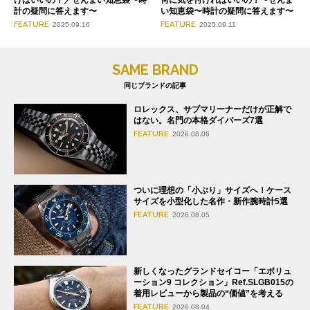
けばいいの？／ぜんまい知恵袋〜時
何に気を付ければいいの？〜ぜんま
計の疑問に答えます〜
い知恵袋〜時計の疑問に答えます〜
FEATURE
FEATURE
2025.09.16
2025.09.11
SAME BRAND
同じブランドの記事
ロレックス、サブマリーナーだけが正解で
はない。名門の本格ダイバーズ7選
FEATURE
2026.08.06
ついに理想の「小ぶり」サイズへ！ケース
サイズを小型化した名作・新作腕時計5選
FEATURE
2026.08.05
新しくなったグランドセイコー「エボリュ
ーション9 コレクション」Ref.SLGB015の
着用レビューから製品の“価値”を考える
FEATURE
2026.08.04