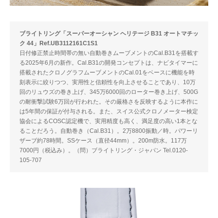
ブライトリング「スーパーオーシャン ヘリテージ B31 オートマチッ
ク 44」Ref.UB3112161C1S1
日付修正禁止時間帯の無い自動巻きムーブメントのCal.B31を搭載す
る2025年6月の新作。Cal.B31の開発コンセプトは、ナビタイマーに
搭載されたクロノグラフムーブメントのCal.01をベースに機能を時
刻表示に絞りつつ、実用性と信頼性を向上させることであり、10万
回のリュウズの巻き上げ、345万6000回のローター巻き上げ、500G
の耐衝撃試験6万回が行われた。その厳格さを反映するように本作に
は5年間の保証が付与される。また、スイス公式クロノメーター検定
協会によるCOSC認定機で、実用精度も高く、満足度の高い1本とな
ることだろう。自動巻き（Cal.B31）。2万8800振動／時。パワーリ
ザーブ約78時間。SSケース（直径44mm）。200m防水。117万
7000円（税込み）。（問）ブライトリング・ジャパン Tel.0120-
105-707