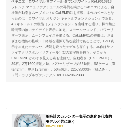
ペキニエ「ロワイヤル サフィール ダウンホワイト」Ref.9010813
フレンチ マニュファクチュールの再興を掲げるペキニエによる、自
社製自動巻きムーブメントのCal.EMP01を搭載。本作のベースとな
ったのは「ロワイヤル オリジン キャトルフォンクション」である。
4（キャトル）の機能（フォンクション）を意味する通り、操作禁止
時間帯の無いデイデイト表示に加え、スモールセコンド、パワーリ
ザーブ表示、ムーンフェイズを備える。Cal.EMP01の特徴は、さま
ざまな機能の搭載・非搭載を選択可能な設計であることで、GMT表
示を加えたモデルや、機能を絞ったモデルも存在する。本作はサフ
ァイアクリスタル（サフィール）製の文字盤を持ち、そこから
Cal.EMP01がのぞき見える点も注目だ。自動巻き（Cal.EPM01）。
39石。2万1600振動／時。パワーリザーブ約88時間。SSケース（直
径42mm、厚さ12.3mm）。50m防水。225万5000円（税込み）。
（問）カリブルヴァンテアン Tel.03-6206-2333
腕時計のカレンダー表示の進化を代表的
モデルと共に追う
FEATURES