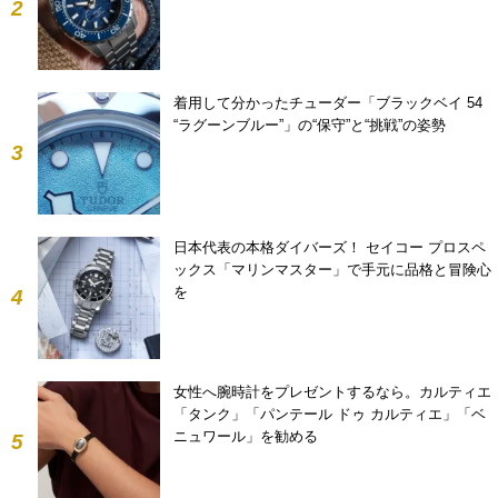
2
着用して分かったチューダー「ブラックベイ 54
“ラグーンブルー”」の“保守”と“挑戦”の姿勢
3
日本代表の本格ダイバーズ！ セイコー プロスペ
ックス「マリンマスター」で手元に品格と冒険心
を
4
女性へ腕時計をプレゼントするなら。カルティエ
「タンク」「パンテール ドゥ カルティエ」「ベ
ニュワール」を勧める
5