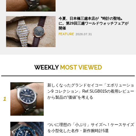
今夏、日本橋三越本店が〝時計の聖地〟
に。第29回三越ワールドウォッチフェアが
開催
FEATURE
2026.07.31
WEEKLY
MOST VIEWED
新しくなったグランドセイコー「エボリューショ
ン9 コレクション」Ref.SLGB015の着用レビュー
から製品の“価値”を考える
1
ついに理想の「小ぶり」サイズへ！ケースサイズ
を小型化した名作・新作腕時計5選