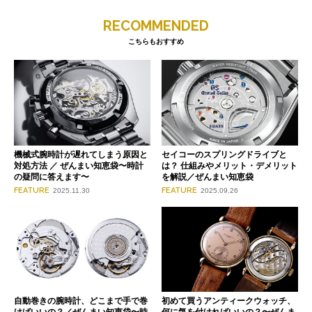
RECOMMENDED
こちらもおすすめ
機械式腕時計が遅れてしまう原因と
セイコーのスプリングドライブと
対処方法 ／ ぜんまい知恵袋〜時計
は？ 仕組みやメリット・デメリット
の疑問に答えます〜
を解説／ぜんまい知恵袋
FEATURE
FEATURE
2025.11.30
2025.09.26
自動巻きの腕時計、どこまで手で巻
初めて買うアンティークウォッチ、