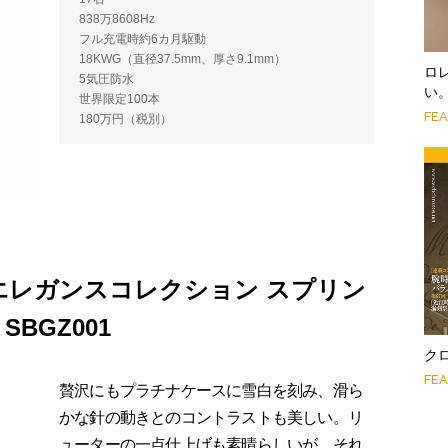
838万8608Hz
フル充電時約6カ月駆動
18KWG（直径37.5mm、厚さ9.1mm）
ロ
5気圧防水
い
世界限定100本
FE
180万円（税別）
エレガンスコレクション スプリン
BGZ001
クロ
FE
贅沢にもプラチナケースに雪白を刻み、滑ら
かな針の動きとのコントラストも美しい。リ
ューターの一点仕上げも素晴らしいが、それ