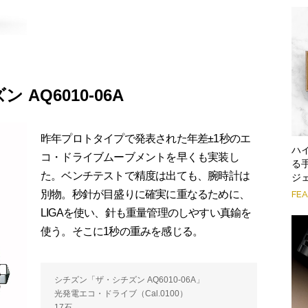
AQ6010-06A
昨年プロトタイプで発表された年差±1秒のエ
ハ
コ・ドライブムーブメントを早くも実装し
る
た。ベンチテストで精度は出ても、腕時計は
ジ
別物。秒針が目盛りに確実に重なるために、
FE
LIGAを使い、針も重量管理のしやすい真鍮を
使う。そこに1秒の重みを感じる。
シチズン「ザ・シチズン AQ6010-06A」
光発電エコ・ドライブ（Cal.0100）
17石