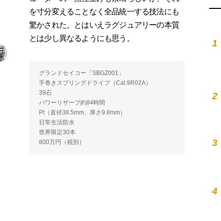
を寸分変えることなく全品統一する技法にも
驚かされた。とはいえラグジュアリーの本質
とは少し異なるようにも思う。
1
グランドセイコー「SBGZ001」
手巻きスプリングドライブ（Cal.9R02A）
39石
2
パワーリザーブ約84時間
Pt（直径38.5mm、厚さ9.8mm）
日常生活防水
世界限定30本
3
800万円（税別）
4