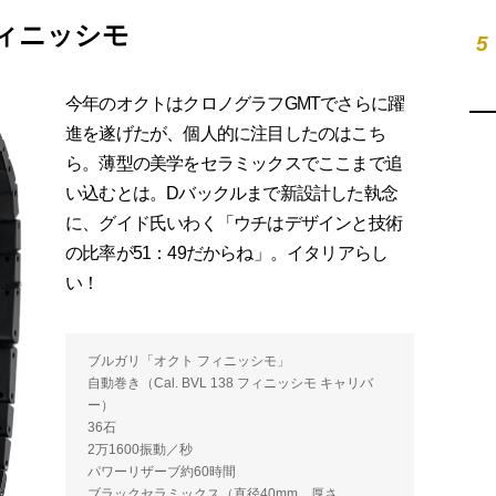
フィニッシモ
5
今年のオクトはクロノグラフGMTでさらに躍
進を遂げたが、個人的に注目したのはこち
ら。薄型の美学をセラミックスでここまで追
い込むとは。Dバックルまで新設計した執念
に、グイド氏いわく「ウチはデザインと技術
の比率が51：49だからね」。イタリアらし
い！
ブルガリ「オクト フィニッシモ」
自動巻き（Cal. BVL 138 フィニッシモ キャリバ
ー）
36石
2万1600振動／秒
パワーリザーブ約60時間
ブラックセラミックス（直径40mm、厚さ