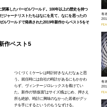
日に閉幕したバーゼルワールド。100年以上の歴史を持つ
有
だジャーナリストたちはなにを見て、なにを思ったの
2
ルワールドで発表された2019年新作からベスト5をそ
FE
新作ベスト5
つくづくミケーレは時計好きなんだなぁと思
う。就任時には自社の時計があるにもかかわ
有
らず、ヴィンテージロレックスを着けてい
2
た。新作の“鉄仮面”はサイズ感はじめ、押さえ
FE
所も絶妙。時計に興味のなかった若者がグッ
チを手にするというのもうなずける。