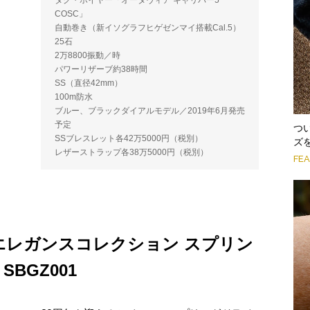
COSC」
自動巻き（新イソグラフヒゲゼンマイ搭載Cal.5）
25石
2万8800振動／時
パワーリザーブ約38時間
SS（直径42mm）
100m防水
ブルー、ブラックダイアルモデル／2019年6月発売
予定
つ
SSブレスレット各42万5000円（税別）
ズ
レザーストラップ各38万5000円（税別）
FE
エレガンスコレクション スプリン
BGZ001