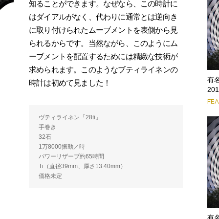
知ることができます。なぜなら、この時計に
はダイアルがなく、代わりに通常とは逆向き
に取り付けられたムーブメントを表側から見
られるからです。当然ながら、このようにム
ーブメントを配置するためには精緻な技術が
求められます。このようなブティライネンの
有
時計は初めて見ました！
2
FE
ヴティライネン「28ti」
手巻き
32石
1万8000振動／時
パワーリザーブ約65時間
Ti（直径39mm、厚さ13.40mm）
価格未定
有