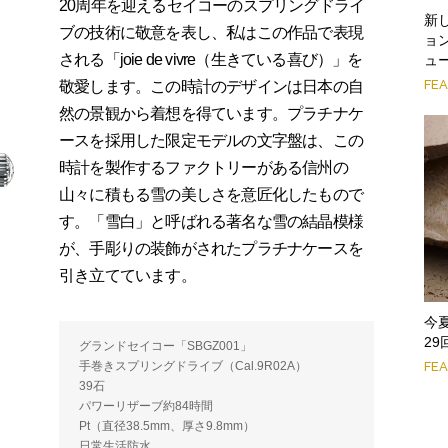
20周年を迎えるセイコーのスプリングドライ
新
ブの技術に敬意を表し、私はこの作品で表現
ョン
される「joie de vivre（生きている喜び）」を
ュ
FE
敬愛します。この時計のデザインは日本の自
然の景観から着想を得ています。プラチナケ
ースを採用した限定モデルの文字盤は、この
時計を製作するファクトリーがある信州の
山々に積もる雪の美しさを意匠化したもので
す。「雪白」と呼ばれる著名な雪の結晶模様
が、手彫りの装飾がされたプラチナケースを
引き立てています。
今
2
グランドセイコー「SBGZ001」
手巻きスプリングドライブ（Cal.9R02A）
FE
39石
パワーリザーブ約84時間
Pt（直径38.5mm、厚さ9.8mm）
日常生活防水