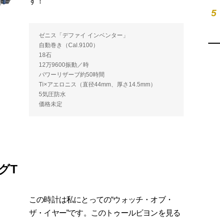
す！
5
ゼニス「デファイ インベンター」
自動巻き（Cal.9100）
18石
12万9600振動／時
パワーリザーブ約50時間
Ti×アエロニス（直径44mm、厚さ14.5mm）
5気圧防水
価格未定
グT
この時計は私にとっての“ウォッチ・オブ・
ザ・イヤー”です。このトゥールビヨンを見る