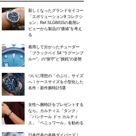
新しくなったグランドセイコー
「エボリューション9 コレクシ
ョン」Ref.SLGB015の着用レ
ビューから製品の“価値”を考え
る
着用して分かったチューダー
「ブラックベイ 54 “ラグーンブ
ルー”」の“保守”と“挑戦”の姿勢
ついに理想の「小ぶり」サイズ
へ！ケースサイズを小型化した
名作・新作腕時計5選
女性へ腕時計をプレゼントする
なら。カルティエ「タンク」
「パンテール ドゥ カルティ
エ」「ベニュワール」を勧める
日本代表の本格ダイバーズ！