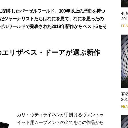
日に閉幕したバーゼルワールド。100年以上の歴史を持つ
有
だジャーナリストたちはなにを見て、なにを思ったの
2
FE
ルワールドで発表された2019年新作からベスト5をそ
のエリザベス・ドーアが選ぶ新作
有
i
20
FE
カリ・ヴティライネンが手掛けるヴァントゥ
イット用ムーブメントの全てをこの作品から