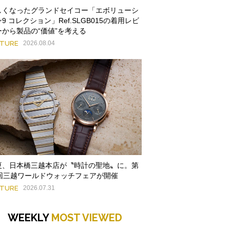
しくなったグランドセイコー「エボリューシ
9 コレクション」Ref.SLGB015の着用レビ
ーから製品の“価値”を考える
ATURE
2026.08.04
夏、日本橋三越本店が〝時計の聖地〟に。第
9回三越ワールドウォッチフェアが開催
ATURE
2026.07.31
WEEKLY
MOST VIEWED