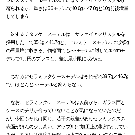
ンレススティールモデル以上にはサファイアクリスタルが
奢られるが、重さはSSモデルで40.6g／47.8gと10g前後増量
してしまう。
対するチタンケースモデルは、サファイアクリスタルを
採用した上で35.1g／41.7gと、アルミケースモデル比で約5g
の重量増に収まる。価格面でもSSモデルに対して40mmモ
デルで1万円のプラスと、差は最小限に収めた。
ちなみにセラミックケースモデルはそれぞれ39.7g／46.7g
で、ほとんどSSモデルと変わらない。
なお、セラミックケースモデルは以前から、ガラス面と
ケースのチリが合っていないことが気になっていたのだ
が、今回もそれは同じ。若干の段差がありセラミックスの
表面がほんの少し高い。アップルは“加工上の制約”としてい
るが、あるいは強度を確保した上でApple Watchのシステム