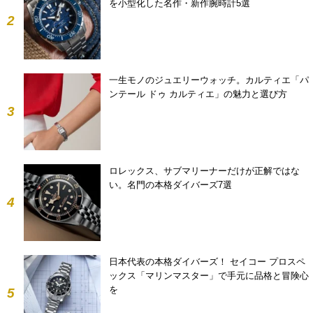
を小型化した名作・新作腕時計5選
2
一生モノのジュエリーウォッチ。カルティエ「パ
ンテール ドゥ カルティエ」の魅力と選び方
3
ロレックス、サブマリーナーだけが正解ではな
い。名門の本格ダイバーズ7選
4
日本代表の本格ダイバーズ！ セイコー プロスペ
ックス「マリンマスター」で手元に品格と冒険心
を
5