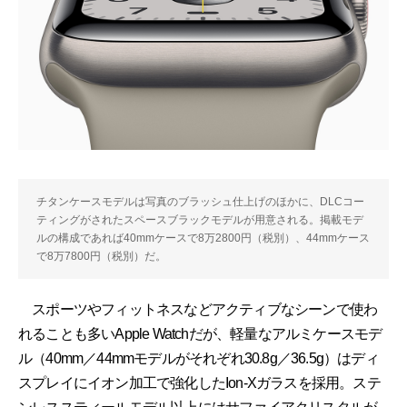
チタンケースモデルは写真のブラッシュ仕上げのほかに、DLCコー
ティングがされたスペースブラックモデルが用意される。掲載モデ
ルの構成であれば40mmケースで8万2800円（税別）、44mmケース
で8万7800円（税別）だ。
スポーツやフィットネスなどアクティブなシーンで使わ
れることも多いApple Watchだが、軽量なアルミケースモデ
ル（40mm／44mmモデルがそれぞれ30.8g／36.5g）はディ
スプレイにイオン加工で強化したIon-Xガラスを採用。ステ