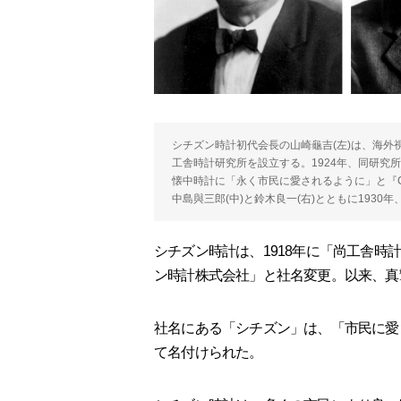
シチズン時計初代会長の山崎龜吉(左)は、海
工舎時計研究所を設立する。1924年、同研究
懐中時計に「永く市民に愛されるように」と『C
中島與三郎(中)と鈴木良一(右)とともに193
シチズン時計は、1918年に「尚工舎時
ン時計株式会社」と社名変更。以来、真
社名にある「シチズン」は、「市民に愛
て名付けられた。