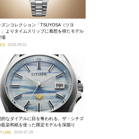
チズンコレクション「TSUYOSA（ツヨ
）」よりタイムスリップに着想を得たモデル
登場
WS
2026.08.01
想的なダイアルに目を奪われる。ザ・シチズ
の藍染和紙を使った限定モデルを深掘り
ATURE
2026.07.28