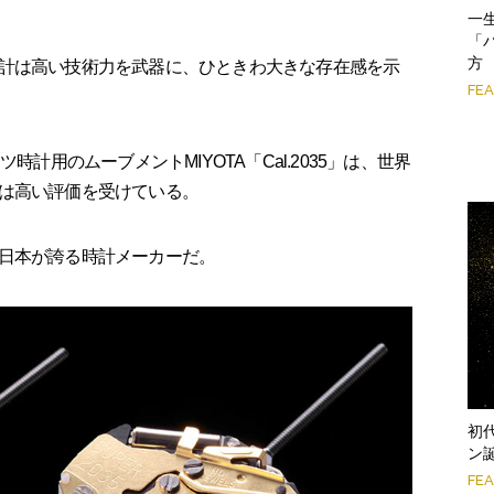
一
「
方
計は高い技術力を武器に、ひときわ大きな存在感を示
FE
時計用のムーブメントMIYOTA「Cal.2035」は、世界
は高い評価を受けている。
日本が誇る時計メーカーだ。
初
ン
FE