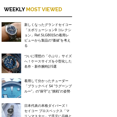
WEEKLY
MOST VIEWED
新しくなったグランドセイコー
「エボリューション9 コレクシ
ョン」Ref.SLGB015の着用レ
ビューから製品の“価値”を考え
る
ついに理想の「小ぶり」サイズ
へ！ケースサイズを小型化した
名作・新作腕時計5選
着用して分かったチューダー
「ブラックベイ 54 “ラグーンブ
ルー”」の“保守”と“挑戦”の姿勢
日本代表の本格ダイバーズ！
セイコー プロスペックス「マ
リンマスター」で手元に品格と