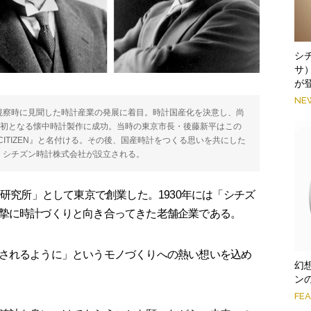
シ
サ
が
NE
外視察時に見聞した時計産業の発展に着目。時計国産化を決意し、尚
所初となる懐中時計製作に成功。当時の東京市長・後藤新平はこの
ITIZEN』と名付ける。その後、国産時計をつくる思いを共にした
0年、シチズン時計株式会社が設立される。
計研究所」として東京で創業した。1930年には「シチズ
摯に時計づくりと向き合ってきた老舗企業である。
されるように」というモノづくりへの熱い想いを込め
幻
ン
FE