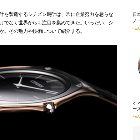
計を製造するシチズン時計は、常に企業努力を怠らな
日
ノ
けでなく世界からも注目を集めてきた。いったい、シ
FE
か。その魅力や技術について紹介する。
オ
ー
FE