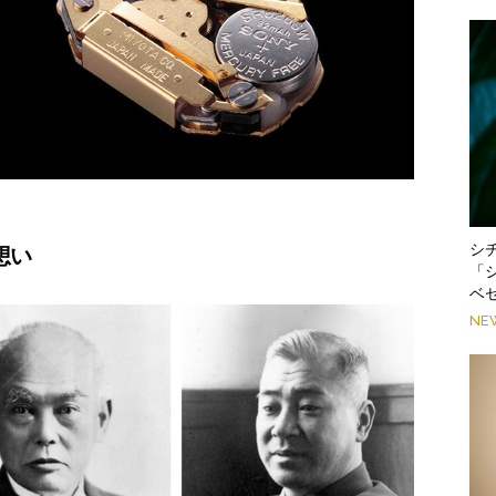
シ
想い
「
ベ
NE