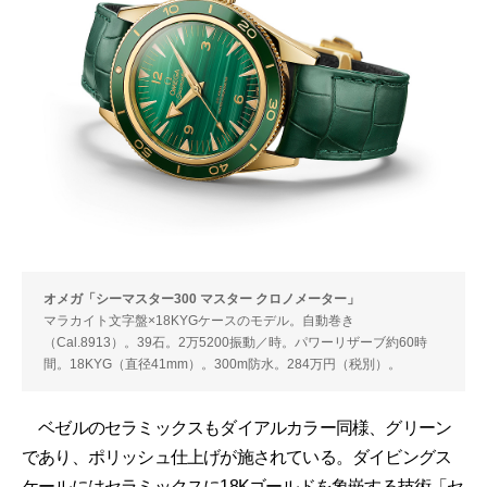
オメガ「シーマスター300 マスター クロノメーター」
マラカイト文字盤×18KYGケースのモデル。自動巻き
（Cal.8913）。39石。2万5200振動／時。パワーリザーブ約60時
間。18KYG（直径41mm）。300m防水。284万円（税別）。
ベゼルのセラミックスもダイアルカラー同様、グリーン
であり、ポリッシュ仕上げが施されている。ダイビングス
ケールにはセラミックスに18Kゴールドを象嵌する技術「セ