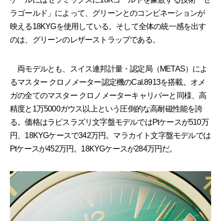
ラゴールド」によって、グリーンとのコンビネーションが
映える18KYGを使用している。そして全体の統一感を出す
のは、グリーンのレザーストラップである。
両モデルとも、スイス連邦計量・認定局（METAS）によ
るマスター クロノメーター認定機のCal.8913を搭載。オメ
ガの全てのマスター クロノメーターキャリバーと同様、高
精度と1万5000ガウス以上という圧倒的な高耐磁性能を誇
る。価格はラピスラズリ文字盤モデルではPtケースが510万
円、18KYGケースで342万円。マラカイト文字盤モデルでは
Ptケースが452万円。18KYGケースが284万円だ。