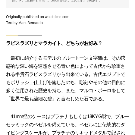
間。Pt（直径41mm）。300m防水。510万円（税別）。
Originally published on watchtime.com
Text by Mark Bernardo
ラピスラズリとマラカイト、どちらがお好み？
最初に紹介するモデルのブルートーン文字盤は、その眩
惑的な深い海を連想させる青い色によって古代から珍重さ
れる半貴石ラピスラズリから出来ている。古代エジプトで
もポリッシュ仕上げを施したのち、彫刻やその他の目的に
多く使用された歴史を持ち、また、マルコ・ポーロをして
「世界で最も繊細な碧」と言わしめた石である。
41mm径のケースはプラチナもしくは18KYG製で、ブルー
セラミックのベゼルを備えている。ベゼルには伝統的なダ
イビングスケールが、プラチナのリキッドメタルで記され