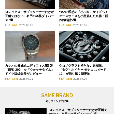
ロレックス、サブマリーナーだけが
ついに理想の「小ぶり」サイズへ！
正解ではない。名門の本格ダイバー
ケースサイズを小型化した名作・新
ズ7選
作腕時計5選
FEATURE
FEATURE
2026.08.06
2026.08.05
クロノグラフを持たない異端児。
カシオの機械式エディフィス第3弾
「タグ・ホイヤー モナコ スピード
「EFK-200」を『ウォッチタイム』
12」が切り拓く新境地
ドイツ版編集長がレビュー
FEATURE
FEATURE
2026.07.29
2026.07.31
SAME BRAND
同じブランドの記事
ロレックス、サブマリーナーだけが正解で
はない。名門の本格ダイバーズ7選