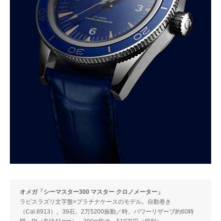
オメガ「シーマスター300 マスター クロノメーター」
ラピスラズリ文字盤×プラチナケースのモデル。自動巻き
（Cal.8913）。39石。2万5200振動／時。パワーリザーブ約60時