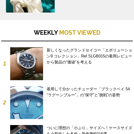
WEEKLY
MOST VIEWED
新しくなったグランドセイコー「エボリューショ
ン9 コレクション」Ref.SLGB015の着用レビュー
から製品の“価値”を考える
1
着用して分かったチューダー「ブラックベイ 54
“ラグーンブルー”」の“保守”と“挑戦”の姿勢
2
ついに理想の「小ぶり」サイズへ！ケースサイズ
を小型化した名作・新作腕時計5選