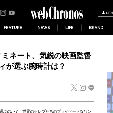
MEM
FEATURE
NEWS
LIFE
BRAND
ノミネート、気鋭の映画監督
ィが選ぶ腕時計は？
選ぶのか？ 世界のセレブたちのプライベートなワン