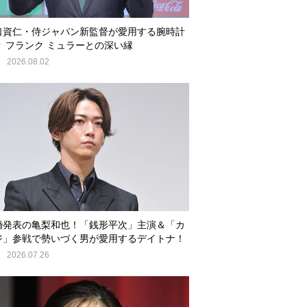
口資仁・侍ジャパン新監督が愛用する腕時計
？ フランク ミュラーとの深い縁
E
2026.08.02
婚発表の亀梨和也！「銭形平次」主演＆「カ
ジ」参戦で勢いづく男が愛用するデイトナ！
E
2026.07.26