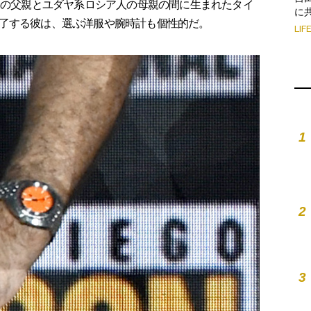
リの父親とユダヤ系ロシア人の母親の間に生まれたタイ
に
了する彼は、選ぶ洋服や腕時計も個性的だ。
LIF
1
2
3