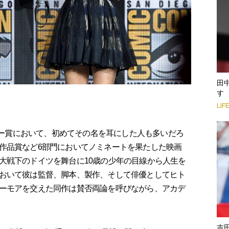
田
す
LIF
ミー賞において、初めてその名を耳にした人も多いだろ
作品賞など6部門においてノミネートを果たした映画
大戦下のドイツを舞台に10歳の少年の目線から人生を
おいて彼は監督、脚本、製作、そして俳優としてヒト
ーモアを交えた同作は賛否両論を呼びながら、アカデ
吉