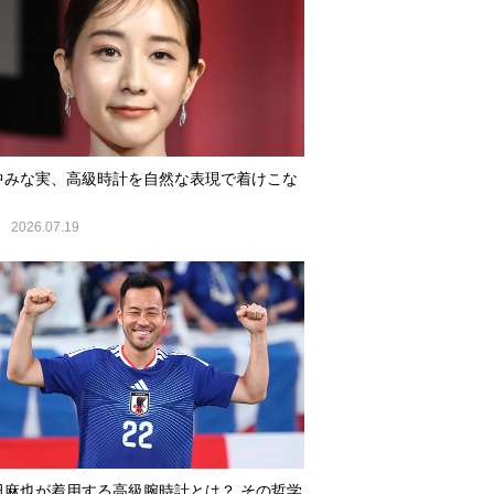
中みな実、高級時計を自然な表現で着けこな
E
2026.07.19
田麻也が着用する高級腕時計とは？ その哲学