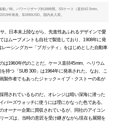
8800振動／時。パワーリザーブ約38時間。SSケース（直径42.5mm、
2019年発表。$1890USD。国内未入荷。
クサ。日本未上陸ながら、先進性あふれるデザインで愛
てはムーブメントも自社で製造しており、1908年に発
はレーシングカー「ブガッティ」をはじめとした自動車
1960年代のことだ。ケース直径45mm、ヘリウム
を持つ「SUB 300」は1964年に発表された。なお、こ
画製作者でもあったジャック＝イブ・クストーの名が
採用されているものだ。オレンジは暗い深海に潜った
イバーズウォッチに使うには理にかなった色である。
のオーナー企業に買収されているが、同社のアイコン
シリーズは、当時の意匠を受け継ぎながら現在も展開を