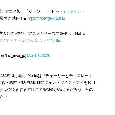
場
』アニメ版、『ジョジョ・ラビット』
#タイカ・
監督に就任！🍫
https://t.co/KfgaxY6sN0
公の2作品、アニメシリーズで製作へ。Netflix
ワイティティ
#ウンパルンパ
#Netflix
@the_river_jp)
March 6, 2020
0年3月6日、Netflixは『チャーリーとチョコレート
監督・脚本・製作総指揮にタイカ・ワイティティを起用
姿は今後ますます目にする機会が増えるだろう、その
たい。