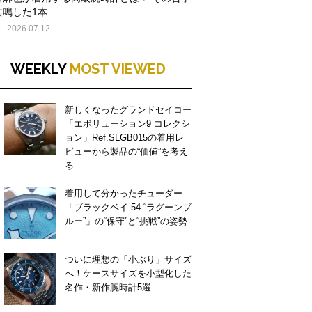
共鳴した1本
E
2026.07.12
WEEKLY
MOST VIEWED
新しくなったグランドセイコー
「エボリューション9 コレクシ
ョン」Ref.SLGB015の着用レ
ビューから製品の“価値”を考え
る
着用して分かったチューダー
「ブラックベイ 54 “ラグーンブ
ルー”」の“保守”と“挑戦”の姿勢
ついに理想の「小ぶり」サイズ
へ！ケースサイズを小型化した
名作・新作腕時計5選