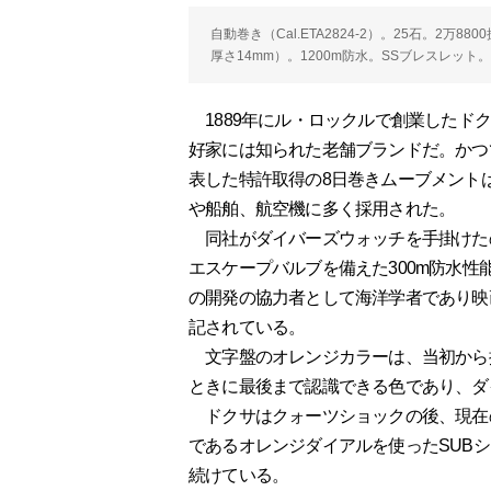
自動巻き（Cal.ETA2824-2）。25石。2万
厚さ14mm）。1200m防水。SSブレスレット。
1889年にル・ロックルで創業したド
好家には知られた老舗ブランドだ。かつ
表した特許取得の8日巻きムーブメント
や船舶、航空機に多く採用された。
同社がダイバーズウォッチを手掛けたのは
エスケープバルブを備えた300m防水性能
の開発の協力者として海洋学者であり映
記されている。
文字盤のオレンジカラーは、当初から
ときに最後まで認識できる色であり、ダ
ドクサはクォーツショックの後、現在
であるオレンジダイアルを使ったSUB
続けている。