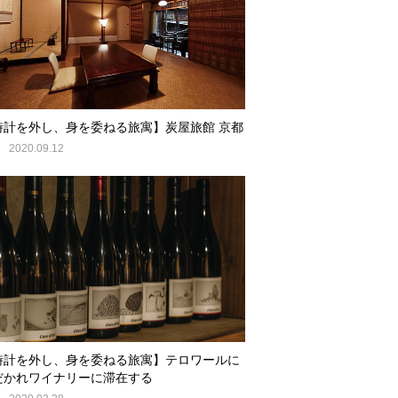
時計を外し、身を委ねる旅寓】炭屋旅館 京都
E
2020.09.12
時計を外し、身を委ねる旅寓】テロワールに
だかれワイナリーに滞在する