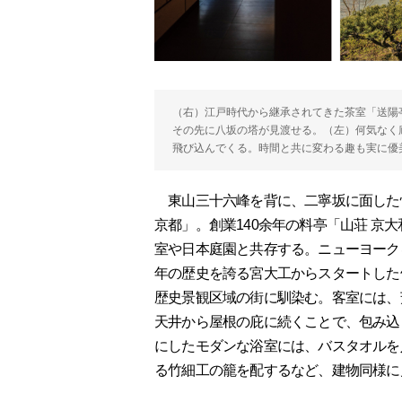
（右）江戸時代から継承されてきた茶室「送陽
その先に八坂の塔が見渡せる。（左）何気なく
飛び込んでくる。時間と共に変わる趣も実に優
東山三十六峰を背に、二寧坂に面した情
京都」。創業140余年の料亭「山荘 京大
室や日本庭園と共存する。ニューヨーク
年の歴史を誇る宮大工からスタートした
歴史景観区域の街に馴染む。客室には、
天井から屋根の庇に続くことで、包み込
にしたモダンな浴室には、バスタオルを
る竹細工の籠を配するなど、建物同様に