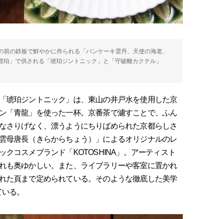
の前の鉄板で鮮やかに作られる「パンケーキ雲丹、天使の海老、
「琥珀」で供される「琥珀ジントニック」と「守破離カクテル」
「琥珀ジントニック」は、東山の井戸水を使用した京
ン「青龍」を使った一杯。京番茶で濾すことで、ふん
なさりげなく、漂うようにちりばめられた京都らしさ
雲母唐長（きらからちょう）」によるオリジナルのレ
クコスメブランド「KOTOSHINA」。アーティスト
れも奥ゆかしい。また、ライブラリーや客室に置かれ
れた頁まで定められている。そのような徹底した美学
ている。