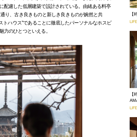
に配慮した低層建築で設計されている。由緒ある料亭
【
る通り、古き良きものと新しき良きものが婉然と共
LIF
ゲストハウス”であることに徹底したパーソナルなホスピ
魅力のひとつといえる。
【
AM
LIF