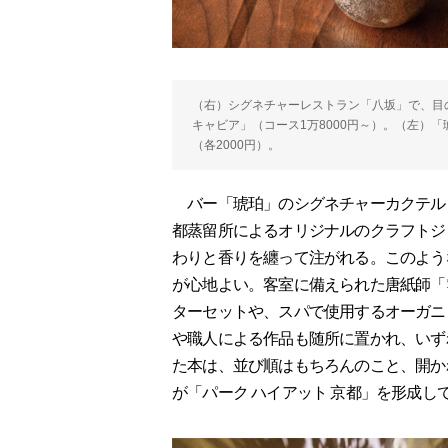
（右）シグネチャーレストラン「八坂」で、目
キャビア」（コース1万8000円～）。（左）
（各2000円）。
バー「琥珀」のシグネチャーカクテル
都蒸留所によるオリジナルのクラフトジ
わりと香りを纏って注がれる。このよう
が心地よい。客室に備えられた唐紙師「
ターセットや、スパで使用するオーガニッ
や職人による作品も随所に置かれ、いず
た本は、並び順はもちろんのこと、開か
が「パーク ハイアット 京都」を形成し