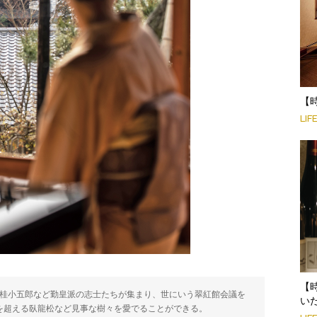
【
LIF
【
に桂小五郎など勤皇派の志士たちが集まり、世にいう翠紅館会議を
い
年を超える臥龍松など見事な樹々を愛でることができる。