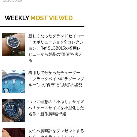
E
2020.03.28
WEEKLY
MOST VIEWED
新しくなったグランドセイコー
「エボリューション9 コレクシ
ョン」Ref.SLGB015の着用レ
ビューから製品の“価値”を考え
る
着用して分かったチューダー
「ブラックベイ 54 “ラグーンブ
ルー”」の“保守”と“挑戦”の姿勢
ついに理想の「小ぶり」サイズ
へ！ケースサイズを小型化した
名作・新作腕時計5選
女性へ腕時計をプレゼントする
なら。カルティエ「タンク」