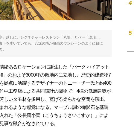
4
5
亭」越しに、シグネチャーレストラン「八坂」とバー「琥珀」、
廊下を歩いていても、八坂の塔が映画のワンシーンのように目に
美。
緒あるロケーションに誕生した「パーク ハイアット
和」のおよそ3000坪の敷地内に立地し、歴史的建造物7
を拠点に活躍するデザイナーのトニー・チー氏と約400
竹中工務店による共同設計の賜物で、4棟の低層建築が
芳しいタモ材を多用し、寛げる柔らかな空間を演出。
まれるような感覚になる。マーブル調の御影石を基調
入れた「公長齋小菅（こうちょうさいこすが）」によ
見事な融合がなされている。