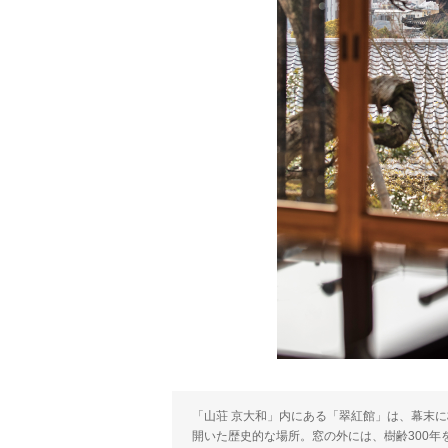
「山荘 京大和」内にある「翠紅館」は、幕末
開いた歴史的な場所。窓の外には、樹齢300