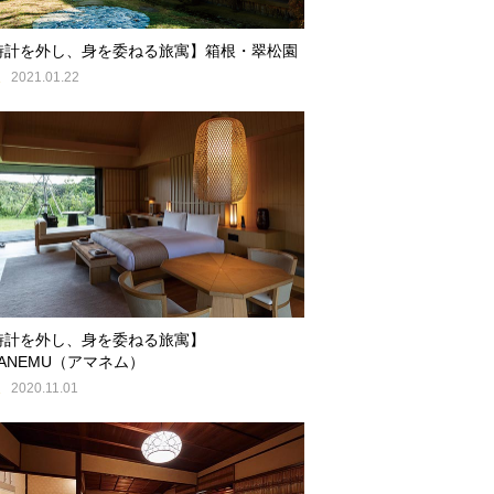
時計を外し、身を委ねる旅寓】箱根・翠松園
E
2021.01.22
時計を外し、身を委ねる旅寓】
ANEMU（アマネム）
E
2020.11.01