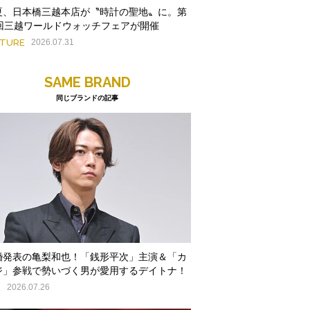
夏、日本橋三越本店が〝時計の聖地〟に。第
9回三越ワールドウォッチフェアが開催
ATURE
2026.07.31
SAME BRAND
同じブランドの記事
婚発表の亀梨和也！「銭形平次」主演＆「カ
ジ」参戦で勢いづく男が愛用するデイトナ！
E
2026.07.26