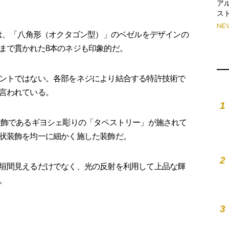
ア
ス
NE
クは、「八角形（オクタゴン型）」のベゼルをデザインの
まで貫かれた8本のネジも印象的だ。
ントではない。各部をネジにより結合する特許技術で
言われている。
1
装飾であるギヨシェ彫りの「タペストリー」が施されて
状装飾を均一に細かく施した装飾だ。
2
垣間見えるだけでなく、光の反射を利用して上品な輝
。
3