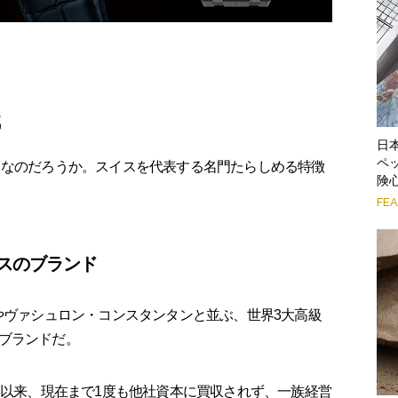
識
日
ペ
ドなのだろうか。スイスを代表する名門たらしめる特徴
険
FE
スのブランド
やヴァシュロン・コンスタンタンと並ぶ、世界3大高級
ブランドだ。
て以来、現在まで1度も他社資本に買収されず、一族経営