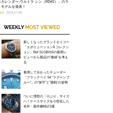
ルカレンダー ウルトラ シン（RD#2）」のラ
トモデルを発表！
WS
2026.07.08
WEEKLY
MOST VIEWED
新しくなったグランドセイコー
「エボリューション9 コレクシ
ョン」Ref.SLGB015の着用レ
ビューから製品の“価値”を考え
る
着用して分かったチューダー
「ブラックベイ 54 “ラグーンブ
ルー”」の“保守”と“挑戦”の姿勢
ついに理想の「小ぶり」サイズ
へ！ケースサイズを小型化した
名作・新作腕時計5選