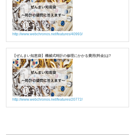
http://www.webchronos.net/features/40993/
【ぜんまい知恵袋】機械式時計の修理にかかる費用(料金)は?
http://www.webchronos.net/features/20772/