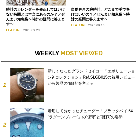
時計のカレンダーを修正してはいけ
自動巻きの腕時計、どこまで手で巻
ない時間とは本当にあるのか？／ぜ
けばいいの？／ぜんまい知恵袋〜時
んまい知恵袋〜時計の疑問に答えま
計の疑問に答えます〜
す〜
FEATURE
2025.09.16
FEATURE
2025.09.23
WEEKLY
MOST VIEWED
新しくなったグランドセイコー「エボリューショ
ン9 コレクション」Ref.SLGB015の着用レビュー
から製品の“価値”を考える
1
着用して分かったチューダー「ブラックベイ 54
“ラグーンブルー”」の“保守”と“挑戦”の姿勢
2