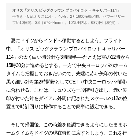
オリス「オリス ビッグクラウン プロパイロット キャリバー114」
手巻き（Cal.オリス114）。40石。2万1600振動／時。パワーリザー
ブ約10日間。SS（直径44mm）。10気圧防水。68万円（税別）。
夏にドイツからインドへ移動するとしよう。フライト
中、「オリス ビッグクラウン プロパイロット キャリバー
114」の太く白い時分針を3時間半──たとえば昼の12時から
15時30分に進めるとする。一方で中央ヨーロッパのホーム
タイムも把握しておきたいので、先端に赤い矢印の付いた
黒く細い針を第2時間帯としてCET（中央ヨーロッパ時間）
に合わせる。これは、リュウズを一段階引き出し、赤い矢
印が付いた針をダイアル外周に記されたスケールの12の位
置まで時計回りに操作することで簡単に設定できる。
そして帰国後、この時差を確認できるようにしたままホ
ームタイムをドイツの現在時刻に戻すとしよう。これを行