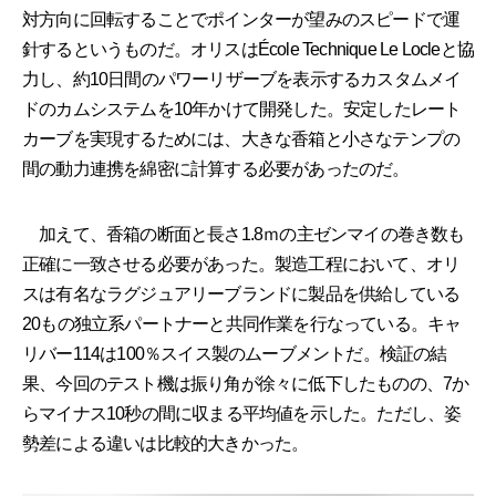
対方向に回転することでポインターが望みのスピードで運
針するというものだ。オリスはÉcole Technique Le Locleと協
力し、約10日間のパワーリザーブを表示するカスタムメイ
ドのカムシステムを10年かけて開発した。安定したレート
カーブを実現するためには、大きな香箱と小さなテンプの
間の動力連携を綿密に計算する必要があったのだ。
加えて、香箱の断面と長さ1.8ｍの主ゼンマイの巻き数も
正確に一致させる必要があった。製造工程において、オリ
スは有名なラグジュアリーブランドに製品を供給している
20もの独立系パートナーと共同作業を行なっている。キャ
リバー114は100％スイス製のムーブメントだ。検証の結
果、今回のテスト機は振り角が徐々に低下したものの、7か
らマイナス10秒の間に収まる平均値を示した。ただし、姿
勢差による違いは比較的大きかった。