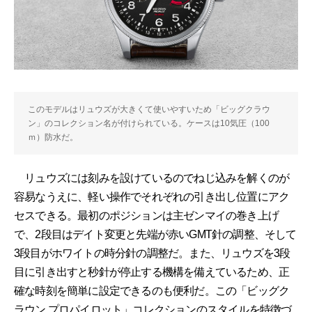
このモデルはリュウズが大きくて使いやすいため「ビッグクラウ
ン」のコレクション名が付けられている。ケースは10気圧（100
ｍ）防水だ。
リュウズには刻みを設けているのでねじ込みを解くのが
容易なうえに、軽い操作でそれぞれの引き出し位置にアク
セスできる。最初のポジションは主ゼンマイの巻き上げ
で、2段目はデイト変更と先端が赤いGMT針の調整、そして
3段目がホワイトの時分針の調整だ。また、リュウズを3段
目に引き出すと秒針が停止する機構を備えているため、正
確な時刻を簡単に設定できるのも便利だ。この「ビッグク
ラウン プロパイロット」コレクションのスタイルを特徴づ