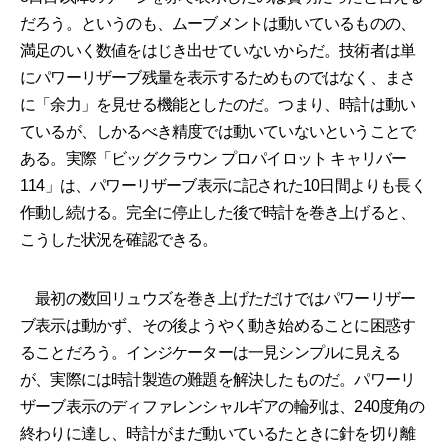
だろう。というのも、ムーブメントは動いているものの、
満足のいく数値をはじき出せていないからだ。技術者は単
にパワーリザーブ残量を表示するためものではなく、まさ
に「余力」を見せる機能としたのだ。つまり、時計は動い
ているが、しかるべき精度では動いていないということで
ある。実際「ビッグクラウン プロパイロット キャリバー
114」は、パワーリザーブ表示に記された10日間よりも長く
作動し続ける。完全に停止した後で時計を巻き上げると、
こうした状況を確認できる。
最初の数回リュウズを巻き上げただけではパワーリザー
ブ表示は動かず、その後ようやく動き始めることに困惑す
ることだろう。インジケーターは一見シンプルに見える
が、実際には時計製造の難題を解決したものだ。パワーリ
ザーブ表示のディファレンシャルギアの輪列は、240度角の
終わりに達し、時計がまだ動いているたときに針を切り離