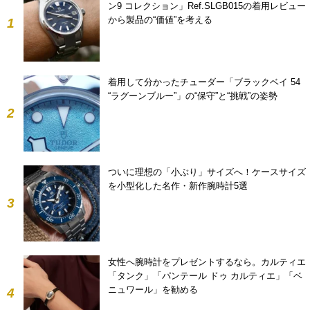
ン9 コレクション」Ref.SLGB015の着用レビュー
から製品の“価値”を考える
1
着用して分かったチューダー「ブラックベイ 54
“ラグーンブルー”」の“保守”と“挑戦”の姿勢
2
ついに理想の「小ぶり」サイズへ！ケースサイズ
を小型化した名作・新作腕時計5選
3
女性へ腕時計をプレゼントするなら。カルティエ
「タンク」「パンテール ドゥ カルティエ」「ベ
ニュワール」を勧める
4