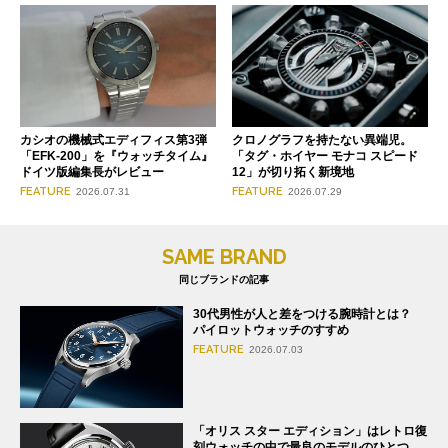
クロノグラフを持たない異端児。
カシオの機械式エディフィス第3弾
「タグ・ホイヤー モナコ スピード
「EFK-200」を『ウォッチタイム』
12」が切り拓く新境地
ドイツ版編集長がレビュー
FEATURE
FEATURE
2026.07.29
2026.07.31
SAME BRAND
同じブランドの記事
30代男性が人と差をつける腕時計とは？
パイロットウォッチのすすめ
FEATURE
2026.07.03
「オリス スター エディション」はレトロ復
刻ウォッチの中で最良のモデルのひとつ