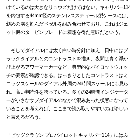
けているのは大きなリュウズだけではない。キャリバー114
を内包する44mm径のステンレススティール製ケースには、
斜めの溝を刻んだベゼルを組み合わせており、これはジェ
ット機のタービンブレードに着想を得た意匠だという。
そしてダイアルには太く白い時分針に加え、日中にはブ
ラックダイアルとのコントラストを描き、夜間は青く浮か
び上がるアワーマーカーなど、典型的なパイロットウォッ
チの要素が確認できる。はっきりとしたコントラストはミ
ニッツスケールやダイアル外周の24時間スケールにも見ら
れ、高い判読性を誇っている。多くの24時間インジケータ
ーが小さなサブダイアルのなかで混みあった状態になって
いることを考えれば、ここまで読み取りやすいのは珍しい
と言えるだろう。
「ビッグクラウン プロパイロット キャリバー114」にはふ