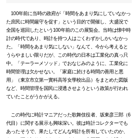
100年前に当時の政府が「時間をあまり気にしていなかっ
た庶民に時間厳守を促す」という目的で開催し、大盛況で
全国を巡回したという100年前のこの展覧会。当時は懐中時
計の時代であり、時計を持つ人はごくわずかしかいなかっ
た。「時間をあまり気にしない」なんて、今から考えると
うらやましい限りだが、この時代の日本は工業化の真っ只
中。「テーラーメソッド」でおなじみのように、工業化に
時間管理は欠かせない。「家庭に於ける時間の善用と悪
用」（東京市立第一實科高等女學校出品）をまとめた図版
など、時間管理を国民に浸透させようという政策が行われ
ていたことがうかがえる。
この時代に時計マニアだった歌舞伎役者、坂東彦三郎（6
代目）に関する展示も興味深い。彼は時計コレクターでも
あったそうで、果たしてどんな時計を所有していたのか、