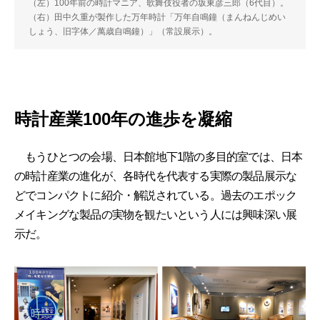
（左）100年前の時計マニア、歌舞伎役者の坂東彦三郎（6代目）。
（右）田中久重が製作した万年時計「万年自鳴鐘（まんねんじめい
しょう、旧字体／萬歳自鳴鐘）」（常設展示）。
時計産業100年の進歩を凝縮
もうひとつの会場、日本館地下1階の多目的室では、日本
の時計産業の進化が、各時代を代表する実際の製品展示な
どでコンパクトに紹介・解説されている。過去のエポック
メイキングな製品の実物を観たいという人には興味深い展
示だ。