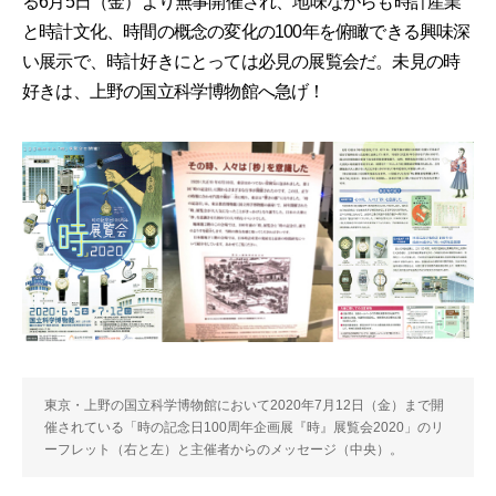
る6月5日（金）より無事開催され、地味ながらも時計産業
と時計文化、時間の概念の変化の100年を俯瞰できる興味深
い展示で、時計好きにとっては必見の展覧会だ。未見の時
好きは、上野の国立科学博物館へ急げ！
東京・上野の国立科学博物館において2020年7月12日（金）まで開
催されている「時の記念日100周年企画展『時』展覧会2020」のリ
ーフレット（右と左）と主催者からのメッセージ（中央）。