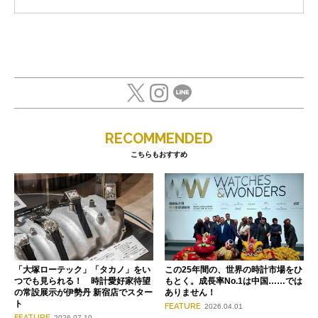
RECOMMENDED
こちらもおすすめ
「大塚ローテック」「タカノ」をい
この25年間の、世界の時計市場をひ
つでも見られる！ 時計愛好家待望
もとく。成長率No.1は中国……では
の常設展示が伊勢丹 新宿店でスター
ありません！
ト
FEATURE
2026.04.01
FEATURE
2026.07.10