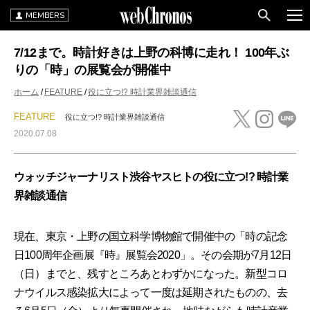
MEMBERS
7/12まで。時計好きは上野の科博に走れ！ 100年ぶ
りの「時」の展覧会が開催中
ホーム
FEATURE
役に立つ!? 時計業界雑談通信
FEATURE
役に立つ!? 時計業界雑談通信
2020.07.08
ウォッチジャーナリスト渋谷ヤスヒトの役に立つ!? 時計業
界雑談通信
現在、東京・上野の国立科学博物館で開催中の「時の記念
日100周年企画展『時』展覧会2020」。その会期が7月12日
（日）までと、残すところあとわずかになった。新型コロ
ナウイルス感染拡大によって一度は延期されたものの、去