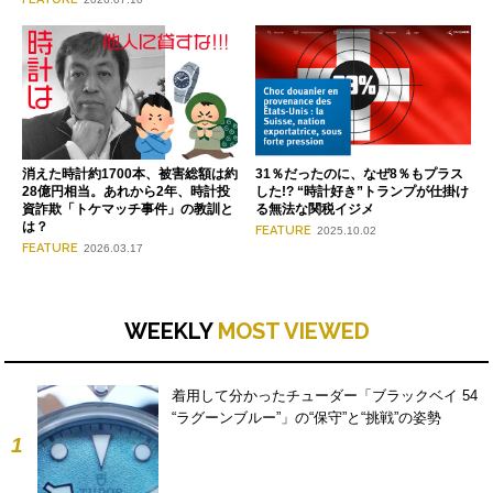
消えた時計約1700本、被害総額は約
31％だったのに、なぜ8％もプラス
28億円相当。あれから2年、時計投
した!? “時計好き”トランプが仕掛け
資詐欺「トケマッチ事件」の教訓と
る無法な関税イジメ
は？
FEATURE
2025.10.02
FEATURE
2026.03.17
WEEKLY
MOST VIEWED
着用して分かったチューダー「ブラックベイ 54
“ラグーンブルー”」の“保守”と“挑戦”の姿勢
1