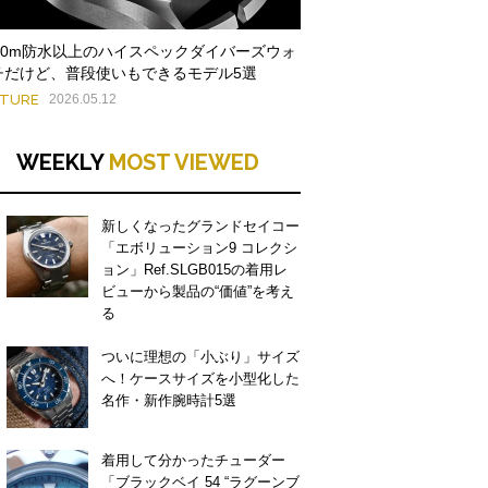
000m防水以上のハイスペックダイバーズウォ
チだけど、普段使いもできるモデル5選
ATURE
2026.05.12
WEEKLY
MOST VIEWED
新しくなったグランドセイコー
「エボリューション9 コレクシ
ョン」Ref.SLGB015の着用レ
ビューから製品の“価値”を考え
る
ついに理想の「小ぶり」サイズ
へ！ケースサイズを小型化した
名作・新作腕時計5選
着用して分かったチューダー
「ブラックベイ 54 “ラグーンブ