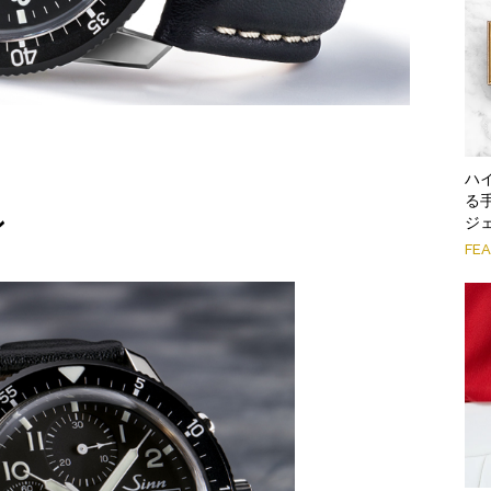
ハ
る
ン
ジ
FE