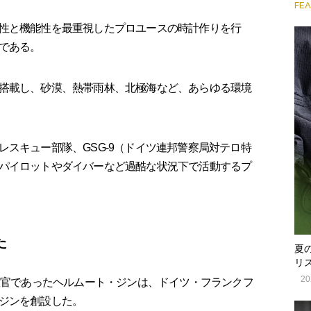
FE
性と機能性を最重視したプロユースの時計作りを行
である。
搭載し、砂漠、熱帯雨林、北極海など、あらゆる環境
スキュー部隊、GSG-9（ドイツ連邦警察局対テロ特
パイロットやダイバーなど過酷な状況下で活動するプ
た
夏
リ
20
行教官であったヘルムート・ジンは、ドイツ・フランクフ
ジンを創設した。