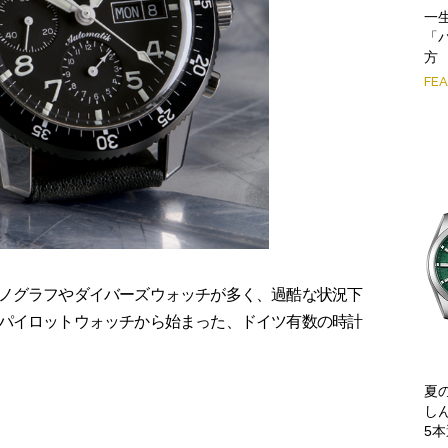
一
「
方
FE
ノグラフやダイバーズウォッチが多く、過酷な状況下
パイロットウォッチから始まった、ドイツ有数の時計
夏
し
5