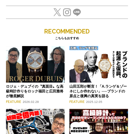
RECOMMENDED
こちらもおすすめ
ロジェ・デュブイの〝真面目〟な高
山田五郎が断言！「A.ランゲ＆ゾー
級時計作りをロック福田と広田雅将
ネにしか作れない」──ブランドの
が徹底解説
原点と復興の真実を語る
FEATURE
FEATURE
2026.02.28
2025.12.05