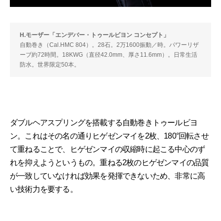
H.モーザー「エンデバー・トゥールビヨン コンセプト」
自動巻き（Cal.HMC 804）。28石。2万1600振動／時。パワーリザ
ーブ約72時間。18KWG（直径42.0mm、厚さ11.6mm）。日常生活
防水。世界限定50本。
ダブルヘアスプリングを搭載する自動巻きトゥールビヨ
ン。これはその名の通りヒゲゼンマイを2枚、180°回転させ
て重ねることで、ヒゲゼンマイの収縮時に起こる中心のず
れを抑えようというもの。重ねる2枚のヒゲゼンマイの品質
が一致していなければ効果を発揮できないため、非常に高
い技術力を要する。