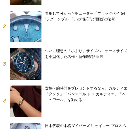
着用して分かったチューダー「ブラックベイ 54
“ラグーンブルー”」の“保守”と“挑戦”の姿勢
2
ついに理想の「小ぶり」サイズへ！ケースサイズ
を小型化した名作・新作腕時計5選
3
女性へ腕時計をプレゼントするなら。カルティエ
「タンク」「パンテール ドゥ カルティエ」「ベ
ニュワール」を勧める
4
日本代表の本格ダイバーズ！ セイコー プロスペ