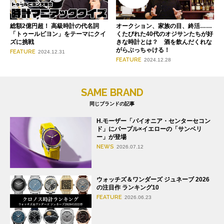
総額2億円超！ 高級時計の代名詞
オークション、家族の目、終活……
「トゥールビヨン」をテーマにクイ
くたびれた40代のオジサンたちが好
ズに挑戦
きな時計とは？ 酒を飲んだくれな
がらぶっちゃける！
FEATURE
2024.12.31
FEATURE
2024.12.28
SAME BRAND
同じブランドの記事
H.モーザー「パイオニア・センターセコン
ド」にパープル×イエローの「サンベリ
ー」が登場
NEWS
2026.07.12
ウォッチズ＆ワンダーズ ジュネーブ 2026
の注目作 ランキング10
FEATURE
2026.06.23