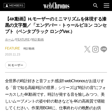
MEMBERS
【4K動画】H.モーザーのミニマリズムを体現する漆
黒の文字盤／「エンデバー・トゥールビヨン コンセ
プト（ベンタブラック ロングVer.）
ホーム
FEATURE
時計動画
FEATURE
時計動画
2020.11.23
H.モーザー
全世界の時計好きと音フェチ感涙!! webChronosがお送りす
る「音で知る高級時計の世界」シリーズは“時計の音”にフォ
ーカスした4K動画です。時計が発する音を愉しみつつ、美
しいムーブメントの姿や針の動きなどを4Kの高画質で堪能
してください。作業用BGMに、仕事終わりの晩酌のお供