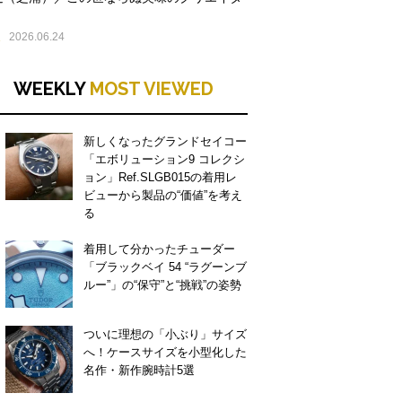
E
2026.06.24
WEEKLY
MOST VIEWED
新しくなったグランドセイコー
「エボリューション9 コレクシ
ョン」Ref.SLGB015の着用レ
ビューから製品の“価値”を考え
る
着用して分かったチューダー
「ブラックベイ 54 “ラグーンブ
ルー”」の“保守”と“挑戦”の姿勢
ついに理想の「小ぶり」サイズ
へ！ケースサイズを小型化した
名作・新作腕時計5選