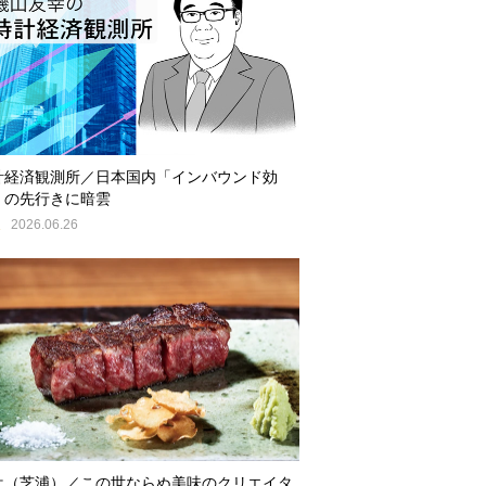
計経済観測所／日本国内「インバウンド効
」の先行きに暗雲
E
2026.06.26
辻（芝浦）／この世ならぬ美味のクリエイタ