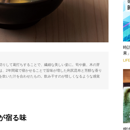
時
果
LIF
切りして葛打ちすることで、繊細な美しい姿に。筍や蕨、木の芽
は、2年間蔵で寝かせることで旨味が増した利尻昆布と芳醇な香り
を炊いた汁を合わせたもの。飲み干すのが惜しくなるような感覚
が宿る味
燈