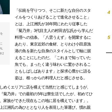
「伝統を守りつつ、そこに新たな自分のスタ
4
イルをつくりあげることで進化させること」
とは、上江洲氏が16年間にわたり従事した
「菊乃井」3代目主人の村田吉弘氏から学んだ
校を
5
料理への信条。「八雲うえず」を開業するに
に
あたり、東京近郊の食材、とりわけ小田原漁
AL
港の魚を新たな自身のスタイルとして軸に据
年2
えることにしたのだ。「これまで知っていた
魚でも、まったく違う味わいに驚かされるこ
ともしばしばあります」と探求心豊かに語る
姿は、根っからの料理人だと感じさせる。
しめくエリアに店を構えて当然だと感じてしまうが、
『菊乃井』での最初の5年は寮生活でしたが、初めてひ
、家族ができた現在もこの地に居を構えています」。
上江洲氏の為ひととなり人を表現した筆運び。慣れ親