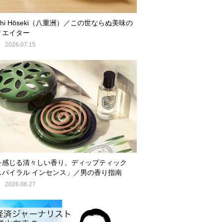
shi Hōseki（八重洲）／この世ならぬ美味の
リエイター
E
2026.07.15
を感じる清々しい香り、ディップティック
スパイラル インセンス」／男の香り指南
E
2026.06.27