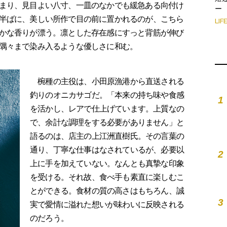
まり、見目よい八寸、一皿のなかでも緩急ある向付け
ー
半ばに、美しい所作で目の前に置かれるのが、こちら
LIF
かな香りが漂う。凛とした存在感にすっと背筋が伸び
隅々まで染み入るような優しさに和む。
椀種の主役は、小田原漁港から直送される
釣りのオニカサゴだ。「本来の持ち味や食感
1
を活かし、レアで仕上げています。上質なの
で、余計な調理をする必要がありません」と
語るのは、店主の上江洲直樹氏。その言葉の
通り、丁寧な仕事はなされているが、必要以
2
上に手を加えていない。なんとも真摯な印象
を受ける。それ故、食べ手も素直に楽しむこ
とができる。食材の質の高さはもちろん、誠
3
実で愛情に溢れた想いが味わいに反映される
のだろう。