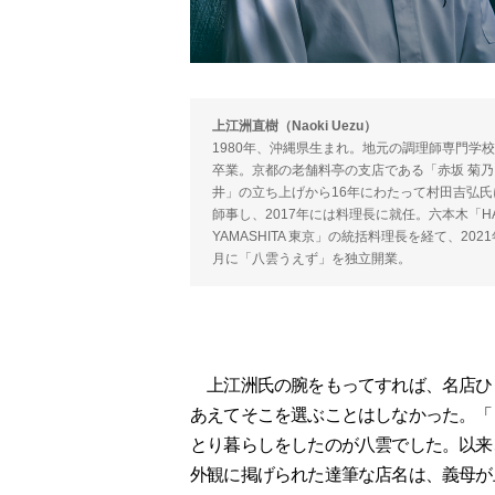
上江洲直樹（Naoki Uezu）
1980年、沖縄県生まれ。地元の調理師専門学
卒業。京都の老舗料亭の支店である「赤坂 菊乃
井」の立ち上げから16年にわたって村田吉弘氏
師事し、2017年には料理長に就任。六本木「H
YAMASHITA 東京」の統括料理長を経て、2021
月に「八雲うえず」を独立開業。
上江洲氏の腕をもってすれば、名店ひ
あえてそこを選ぶことはしなかった。「
とり暮らしをしたのが八雲でした。以来
外観に掲げられた達筆な店名は、義母が