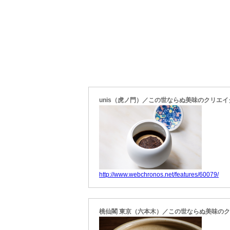
unis（虎ノ門）／この世ならぬ美味のクリエイ
http://www.webchronos.net/features/60079/
桃仙閣 東京（六本木）／この世ならぬ美味の