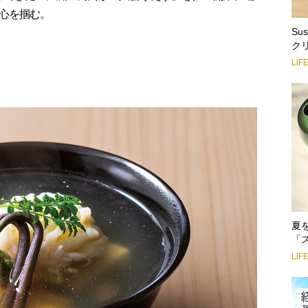
心を掴む。
Su
ク
LIF
夏
「
LIF