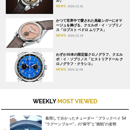
ル」
NEWS
2024.12.31
かつて世界中で愛された高級シガーにオマ
ージュを捧げる、クエルボ・イ・ソブリノ
ス「ロブスト ペドロ ムリアス」
NEWS
2024.12.19
わずか30本の限定版クロノグラフ、クエル
ボ・イ・ソブリノス「ヒストリアドール ク
ロノグラフ・クラシコ」
NEWS
2024.11.09
WEEKLY
MOST VIEWED
着用して分かったチューダー「ブラックベイ 54
“ラグーンブルー”」の“保守”と“挑戦”の姿勢