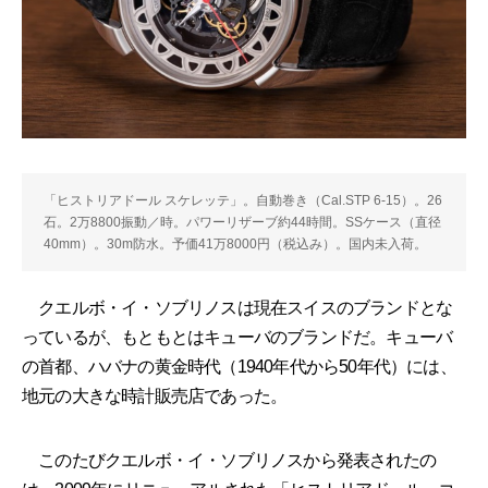
「ヒストリアドール スケレッテ」。自動巻き（Cal.STP 6-15）。26
石。2万8800振動／時。パワーリザーブ約44時間。SSケース（直径
40mm）。30m防水。予価41万8000円（税込み）。国内未入荷。
クエルボ・イ・ソブリノスは現在スイスのブランドとな
っているが、もともとはキューバのブランドだ。キューバ
の首都、ハバナの黄金時代（1940年代から50年代）には、
地元の大きな時計販売店であった。
このたびクエルボ・イ・ソブリノスから発表されたの