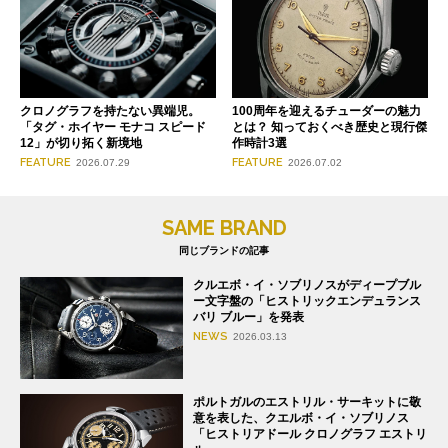
クロノグラフを持たない異端児。
100周年を迎えるチューダーの魅力
「タグ・ホイヤー モナコ スピード
とは？ 知っておくべき歴史と現行傑
12」が切り拓く新境地
作時計3選
FEATURE
FEATURE
2026.07.29
2026.07.02
SAME BRAND
同じブランドの記事
クルエボ・イ・ソブリノスがディープブル
ー文字盤の「ヒストリックエンデュランス
バリ ブルー」を発表
NEWS
2026.03.13
ポルトガルのエストリル・サーキットに敬
意を表した、クエルボ・イ・ソブリノス
「ヒストリアドール クロノグラフ エストリ