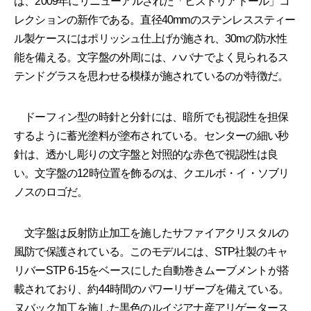
は、2009年にリニューアルされた「ヒストリアドール」コ
レクションの新作である。直径40mmのステンレススティー
ル製ケースにはポリッシュ仕上げが施され、30mの防水性
能を備える。文字盤の外周には、ハバナでよく見られるス
テンドグラスを思わせる模様が施されているのが特徴だ。
ドーフィン型の時針と分針には、暗所でも視認性を担保
するように蓄光塗料が塗布されている。センターの細い秒
針は、透かし彫りの文字盤と対照的な赤色で視認性は良
い。文字盤の12時位置を飾るのは、クエルボ・イ・ソブリ
ノスのロゴだ。
文字盤は反射防止加工を施したサファイアクリスタルの
風防で保護されている。このモデルには、STP社製のキャ
リバーSTP 6-15をベースにした自動巻きムーブメントが搭
載されており、約44時間のパワーリザーブを備えている。
ヌバック加工を施した黒色のルイジアナ産アリゲータース