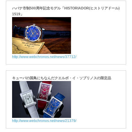
ハバナ市制500周年記念モデル「HISTORIADOR(ヒストリアドール)
1519」
http://www.webchronos.net/news/37712/
キューバの国鳥にちなんだクエルボ・イ・ソブリノスの限定品
http://www.webchronos.net/news/21379/