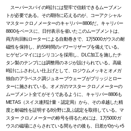
スーパースパイの時計には堅牢で信頼できるムーブメン
トが必要である。その期待に応えるのが、コーアクシャル
マスター クロノメーターのキャリバー8806だ。キャリバー
8800をベースに、日付表示を省いたこのムーブメントは、
両方向回転ローターによる自動巻きで、1万5000ガウスの耐
磁性を保持し、約55時間のパワーリザーブを備えている。
ヒゲゼンマイにはシリコンを採用し、DLC加工を施したチ
タン製のテンプには調整用のネジが設けられている。高級
時計にふさわしい仕上げとして、ロジウムメッキとオメガ
独自のアラベスク調ジュネーブウェーブがブリッジとロー
ターに施されている。オメガのマスター クロノメーターの
ムーブメント全てがそうであるように、キャリバー8806も
METAS（スイス連邦計量・認定局）から、その卓越した精
度と耐磁性を証明する8分野に及ぶ認定を取得している。マ
スター クロノメーターの称号を得るためには、1万5000ガ
ウスの磁場にさらされている間もその後も、日差が0から+5