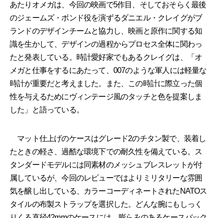
あたりオメガは、今回の映画で5作目、そしておそらく最後
のジェームズ・ボンド役を演ずるダニエル・クレイグがブ
ランドのデザインチームと協力し、映画と原作に関する知
識を生かして、デザインの過程からプロセス全体に関わっ
たと発表している。時計愛好家でもあるクレイグは、「オ
メガと仕事をするにあたって、007のような軍人には軽量な
時計が重要だと考えました。また、この時計に際立った個
性を与えるためにヴィンテージ風のタッチと色を提案しま
した」と語っている。
マット仕上げのケースはグレード2のチタン製で、装着し
たときの軽さ、過酷な環境下での耐久性を備えている。ス
タンダードモデルには同素材のメッシュブレスレットが付
属しているが、今回のレビューではよりミリタリーな雰囲
気を醸し出している、カラーコーディネートされたNATOス
タイルの布製ストラップを選択した。どんな腕にもしっく
りくる直径42mmのケースには、膨らみのあるケースバック