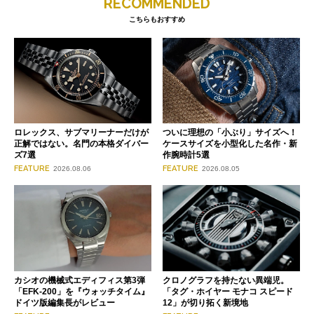
RECOMMENDED
こちらもおすすめ
ロレックス、サブマリーナーだけが
ついに理想の「小ぶり」サイズへ！
正解ではない。名門の本格ダイバー
ケースサイズを小型化した名作・新
ズ7選
作腕時計5選
FEATURE
FEATURE
2026.08.06
2026.08.05
クロノグラフを持たない異端児。
カシオの機械式エディフィス第3弾
「タグ・ホイヤー モナコ スピード
「EFK-200」を『ウォッチタイム』
12」が切り拓く新境地
ドイツ版編集長がレビュー