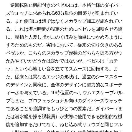
逆回転防止機能付きのベゼルには、本格仕様のダイバー
ズウォッチに求められる60分単位の目盛りが刻まれてい
る。また側面には溝ではなくスカラップ加工が施されてい
る。これは潜水時間の設定のためにベゼルを回転させる際
に、親指と人差し指がこのくぼみを簡単につかめるように
するためのものだ。実用において、従来の切り欠きのある
ベゼルか、こちらのスカラップ形状のどちらを握る方がつ
かみやすいかどうかは定かではないが、ベゼルは「カチ
ッ」という心地よい音を立ててスムーズに回転する。ま
た、従来とは異なるエッジの形状は、過去のシーマスター
のデザインと同様に、全体のデザインに魅力的なスポーテ
ィーさを与えている。10時位置のヘリウムエスケープバル
ブもまた、プロフェッショナル向けのダイバーズウォッチ
であることを強調するもうひとつの要素だ。ダイバー（ま
たは潜水艦を操る諜報員）が実際に使用できる技術的な機
能を追加するだけでなく、ねじ込み式リュウズと同じフル