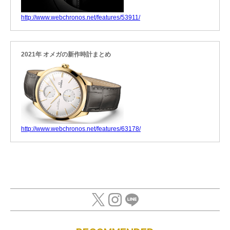
http://www.webchronos.net/features/53911/
2021年 オメガの新作時計まとめ
http://www.webchronos.net/features/63178/