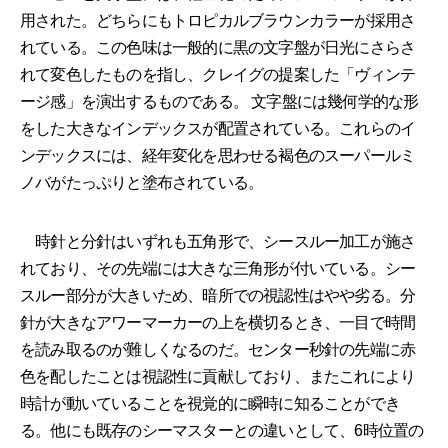
用された。どちらにもトロピカルブラウンカラーが採用さ
れている。この色味は一般的に黒の文字盤が日光にさらさ
れて変色したものを指し、クレイグの提案した「ヴィンテ
ージ感」を演出するものである。 文字盤には幾何学的な形
をした大きなインデックスが配置されている。これらのイ
ンデックスには、経年変化を思わせる褐色のスーパールミ
ノバがたっぷりと塗布されている。
時針と分針はいずれも五角形で、シースルー加工が施さ
れており、その先端には大きな三角形が付いている。シー
スルー部分が大きいため、暗所での視認性はやや劣る。分
針が大きなアワーマーカーの上を横切るとき、一目で時間
を読み取るのが難しくなるのだ。センター秒針の先端に赤
色を配したことは視認性に貢献しており、またこれにより
時計が動いていることを視覚的に瞬時に知ることができ
る。他にも既存のシーマスターとの違いとして、6時位置の