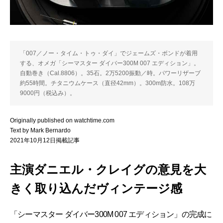
「007／ノー・タイム・トゥ・ダイ」でジェームズ・ボンドが着用
する、オメガ「シーマスター ダイバー300M 007 エディション」。
自動巻き（Cal.8806）。35石。2万5200振動／時。パワーリザーブ
約55時間。チタニウムケース（直径42mm）。300m防水。108万
9000円（税込み）。
Originally published on watchtime.com
Text by Mark Bernardo
2021年10月12日掲載記事
主演ダニエル・クレイグの意見を大
きく取り込んだヴィンテージ感
「シーマスター ダイバー300M 007 エディション」の完成に