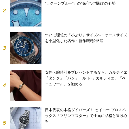
“ラグーンブルー”」の“保守”と“挑戦”の姿勢
2
ついに理想の「小ぶり」サイズへ！ケースサイズ
を小型化した名作・新作腕時計5選
3
女性へ腕時計をプレゼントするなら。カルティエ
「タンク」「パンテール ドゥ カルティエ」「ベ
ニュワール」を勧める
4
日本代表の本格ダイバーズ！ セイコー プロスペ
ックス「マリンマスター」で手元に品格と冒険心
を
5