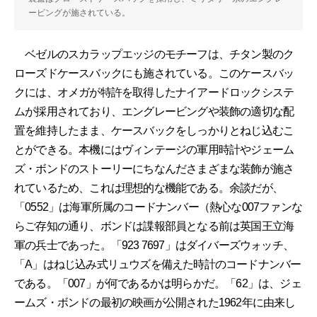
ービングが施されている。
ベゼルのスカラップエッジのモチーフは、チタン製のク
ローズドケースバックにも施されている。このケースバッ
クには、オメガが特許を取得したナイアードロックシステ
ムが採用されており、エングレービングや装飾の適切な配
置を維持したまま、ケースバックをしっかりとねじ込むこ
とができる。本機にはヴィンテージの軍用時計やジェーム
ズ・ボンドのストーリーにちなんださまざまな装飾が施さ
れているため、これは理想的な機能である。余談だが、
「0552」は海軍所属のコードナンバー（熱心な007ファンな
らご存知の通り、ボンドは諜報部員となる前は英国王立海
軍の兵士であった。「923 7697」はダイバーズウォッチ、
「A」はねじ込み式リュウズを備えた時計のコードナンバー
である。「007」が何であるかは明らかだ。「62」は、ジェ
ームズ・ボンドの最初の映画が公開された1962年に由来し