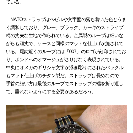
ている。
NATOストラップはベゼルや文字盤の落ち着いた色とうま
く調和しており、グレー、ブラック、カーキのストライプ
柄の丈夫な生地で作られている。金属製のループは細いな
がらも頑丈で、ケースと同様のマットな仕上げが施されて
いる。尾錠近くのループには「007」のロゴが刻印されてお
り、ボンドへのオマージュがさりげなく表現されている。
中央にオメガのギリシャ文字が浮き彫りにされたバックル
もマット仕上げのチタン製だ。ストラップは長めなので、
手首の細い方は最後のループでストラップの端を折り返し
て、垂れないようにする必要があるだろう。