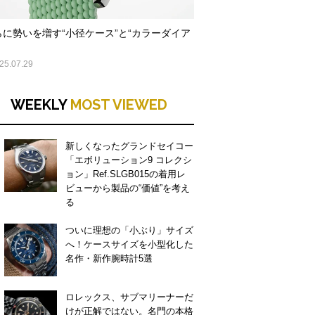
らに勢いを増す“小径ケース”と“カラーダイア
25.07.29
WEEKLY
MOST VIEWED
新しくなったグランドセイコー
「エボリューション9 コレクシ
ョン」Ref.SLGB015の着用レ
ビューから製品の“価値”を考え
る
ついに理想の「小ぶり」サイズ
へ！ケースサイズを小型化した
名作・新作腕時計5選
ロレックス、サブマリーナーだ
けが正解ではない。名門の本格