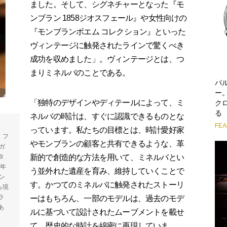
ました。そして、シグネチャーとなった『モ
ンブラン 1858ジオスフェール』や女性向けの
『モンブランボエム コレクション』といった
ヴィンテージに触発されたラインで驚くべき
成功を収めました」。ヴィンテージとは、つ
まりミネルバのことである。
パ
ー
「独特のデザインやディテールによって、ミ
ク
る
ネルバの時計は、すぐに認識できるものとな
FE
っています。私たちの目標とは、時計愛好家
、フ
やモンブランの顧客と共有できるような、革
ガ
タ
新的で創造的な方法を用いて、ミネルバとい
2年
う並外れた遺産を育み、維持していくことで
ン
す。かつてのミネルバに触発されたストーリ
ら現
ラ
ーはもちろん、一部のモデルは、過去のモデ
あ
ルに基づいて設計されたムーブメントを載せ
て、歴史的な時計を綿密に再現していま