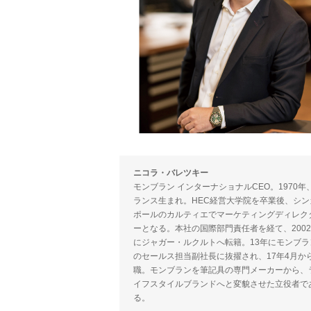
ニコラ・バレツキー
モンブラン インターナショナルCEO。1970年
ランス生まれ。HEC経営大学院を卒業後、シン
ポールのカルティエでマーケティングディレク
ーとなる。本社の国際部門責任者を経て、200
にジャガー・ルクルトへ転籍。13年にモンブラ
のセールス担当副社長に抜擢され、17年4月か
職。モンブランを筆記具の専門メーカーから、
イフスタイルブランドへと変貌させた立役者で
る。