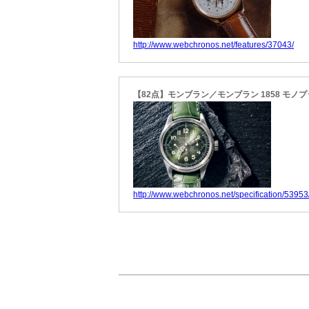
http://www.webchronos.net/features/37043/
【82点】モンブラン／モンブラン 1858 モノ
http://www.webchronos.net/specification/53953