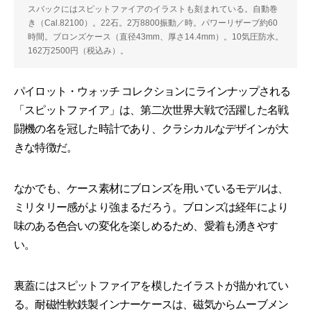
スバックにはスピットファイアのイラストも刻まれている。自動巻
き（Cal.82100）。22石。2万8800振動／時。パワーリザーブ約60
時間。ブロンズケース（直径43mm、厚さ14.4mm）。10気圧防水。
162万2500円（税込み）。
パイロット・ウォッチ コレクションにラインナップされる
「スピットファイア」は、第二次世界大戦で活躍した名戦
闘機の名を冠した時計であり、クラシカルなデザインが大
きな特徴だ。
なかでも、ケース素材にブロンズを用いているモデルは、
ミリタリー感がより強まるだろう。ブロンズは経年により
味のある色合いの変化を楽しめるため、愛着も湧きやす
い。
裏蓋にはスピットファイアを模したイラストが描かれてい
る。耐磁性軟鉄製インナーケースは、磁気からムーブメン