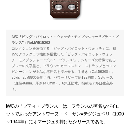
IWC「ビッグ・パイロット・ウォッチ・モノプッシャー “プティ・プ
ランス”」Ref.IW515202
コレクションを象徴する「ビッグ・パイロット・ウォッチ」に、初
めてクロノグラフ機能を搭載した「ビッグ・パイロット・ウォッ
チ・モノプッシャー “プティ・プランス”」。シリーズの特徴である
ブルーの文字盤と、ブラウンのカーフスキン・ストラップとのコン
ビネーションが上品な雰囲気を漂わせる。手巻き（Cal.59365）。
36石。2万8800振動／時。パワーリザーブ約192時間。SSケース
（直径46mm、厚さ14.6mm）。6気圧防水。掲載モデルは生産終
了。
IWCの「プティ・プランス」は、フランスの著名なパイロ
ットであったアントワーヌ・ド・サン=テグジュペリ（1900
～1944年）にオマージュを捧げたシリーズである。