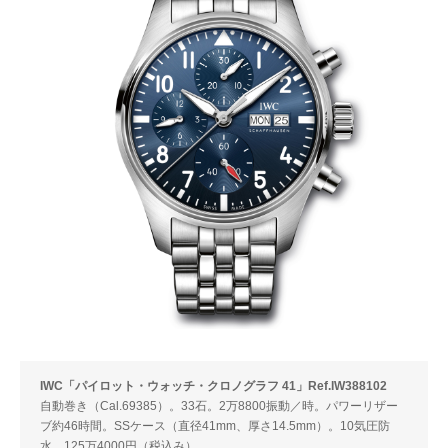
IWC「パイロット・ウォッチ・クロノグラフ 41」Ref.IW388102
自動巻き（Cal.69385）。33石。2万8800振動／時。パワーリザー
ブ約46時間。SSケース（直径41mm、厚さ14.5mm）。10気圧防
水。125万4000円（税込み）。