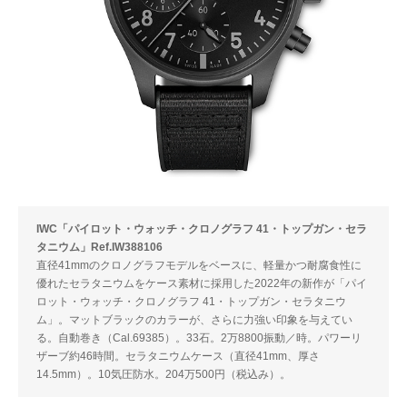
IWC「パイロット・ウォッチ・クロノグラフ 41・トップガン・セラ
タニウム」Ref.IW388106
直径41mmのクロノグラフモデルをベースに、軽量かつ耐腐食性に
優れたセラタニウムをケース素材に採用した2022年の新作が「パイ
ロット・ウォッチ・クロノグラフ 41・トップガン・セラタニウ
ム」。マットブラックのカラーが、さらに力強い印象を与えてい
る。自動巻き（Cal.69385）。33石。2万8800振動／時。パワーリ
ザーブ約46時間。セラタニウムケース（直径41mm、厚さ
14.5mm）。10気圧防水。204万500円（税込み）。