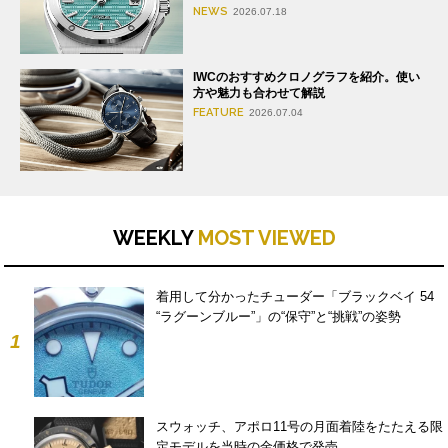
NEWS
2026.07.18
IWCのおすすめクロノグラフを紹介。使い
方や魅力も合わせて解説
FEATURE
2026.07.04
WEEKLY
MOST VIEWED
着用して分かったチューダー「ブラックベイ 54
“ラグーンブルー”」の“保守”と“挑戦”の姿勢
1
スウォッチ、アポロ11号の月面着陸をたたえる限
定モデルを当時の金価格で発売