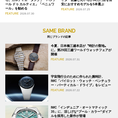
ール ドゥ カルティエ」「ベニュワ
安におすすめモデルを5本選ぶ
ール」を勧める
FEATURE
2026.07.25
FEATURE
2026.07.30
SAME BRAND
同じブランドの記事
今夏、日本橋三越本店が〝時計の聖地〟
に。第29回三越ワールドウォッチフェアが
開催
FEATURE
2026.07.31
宇宙飛行士のために作られた腕時計、
IWC「パイロット・ウォッチ・ベンチュラ
ー・バーティカル・ドライブ」をレビュー
FEATURE
2026.07.22
IWC「インヂュニア・オートマティック
35」に、涼しげな“プール・カラー”ダイア
ルを採用した新作が登場