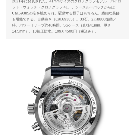
2021年に発表された、41mmサイズのクロノグラフモデル「パイロ
ット・ウォッチ・クロノグラフ 41」。シースルーバックからは
Cal.69385の姿を眺められ、駆動する様子はもちろん、繊細な装飾
も堪能できる。自動巻き（Cal.69385）。33石。2万8800振動／
時。パワーリザーブ約46時間。SSケース（直径41mm、厚さ
14.5mm）。10気圧防水。109万4500円（税込み）。