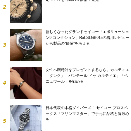
2
新しくなったグランドセイコー「エボリューショ
ン9 コレクション」Ref.SLGB015の着用レビュー
から製品の“価値”を考える
3
女性へ腕時計をプレゼントするなら。カルティエ
「タンク」「パンテール ドゥ カルティエ」「ベ
ニュワール」を勧める
4
日本代表の本格ダイバーズ！ セイコー プロスペ
ックス「マリンマスター」で手元に品格と冒険心
を
5