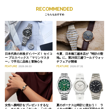
RECOMMENDED
こちらもおすすめ
日本代表の本格ダイバーズ！ セイコ
今夏、日本橋三越本店が〝時計の聖
ー プロスペックス「マリンマスタ
地〟に。第29回三越ワールドウォッ
ー」で手元に品格と冒険心を
チフェアが開催
FEATURE
FEATURE
2026.08.03
2026.07.31
女性へ腕時計をプレゼントするな
夏のボーナスは時計に使おう！ ラ
ら。カルティエ「タンク」「パンテ
イター佐藤しんいちが50万円台を目