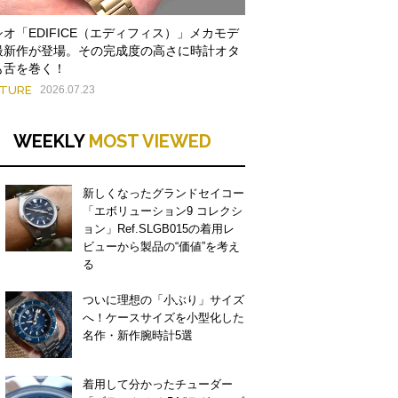
シオ「EDIFICE（エディフィス）」メカモデ
最新作が登場。その完成度の高さに時計オタ
も舌を巻く！
ATURE
2026.07.23
WEEKLY
MOST VIEWED
新しくなったグランドセイコー
「エボリューション9 コレクシ
ョン」Ref.SLGB015の着用レ
ビューから製品の“価値”を考え
る
ついに理想の「小ぶり」サイズ
へ！ケースサイズを小型化した
名作・新作腕時計5選
着用して分かったチューダー