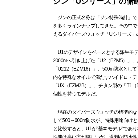
ジン「Uシリーズ」の俯
ジンの正式名称は「ジン特殊時計」で
を多くラインナップしてきた。その中でケ
えるダイバーズウォッチ「Uシリーズ」
U1のデザインをベースとする派生モデ
2000mへ引き上げた「U2（EZM5）
「U212（EZM16）」、500m防水と
内を特殊なオイルで満たすハイドロ・テク
「UX（EZM2B）」、チタン製の「T1
個性を持つモデルだ。
現在のダイバーズウォッチの標準的な防水
して500～600m防水が、特殊用途向け
と比較すると、U1が"基本モデル"であ
性能は高い方が嬉しいが、過剰な防水性