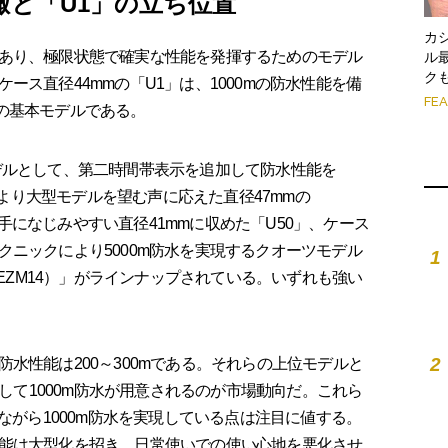
瞰と「U1」の立ち位置
カ
あり、極限状態で確実な性能を発揮するためのモデル
ル
ク
ース直径44mmの「U1」は、1000mの防水性能を備
FE
の基本モデルである。
ルとして、第二時間帯表示を追加して防水性能を
」、より大型モデルを望む声に応えた直径47mmの
して手になじみやすい直径41mmに収めた「U50」、ケース
ニックにより5000m防水を実現するクオーツモデル
1
（EZM14）」がラインナップされている。いずれも強い
2
性能は200～300mである。それらの上位モデルと
として1000m防水が用意されるのが市場動向だ。これら
りながら1000m防水を実現している点は注目に値する。
能は大型化を招き、日常使いでの使い心地を悪化させ