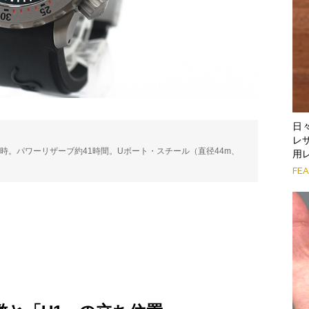
日
レ
振動／時。パワーリザーブ約41時間。Uボート・スチール（直径44m、
用
。
FE