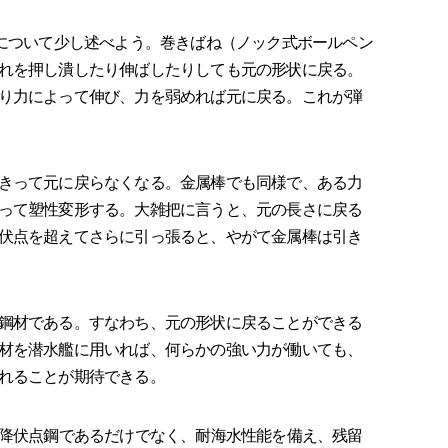
について少し述べよう。巻きばね（ノック式ボールペン
れを押し潰したり伸ばしたりしても元の形状に戻る。
り力によって伸び、力を弱めれば元に戻る。これが弾
きって元に戻らなくなる。金属棒でも同様で、ある力
って塑性変形する。大雑把に言うと、元の長さに戻る
伏点を超えてさらに引っ張ると、やがて金属棒は引き
鋼材である。すなわち、元の形状に戻ることができる
材を潜水艦に用いれば、何らかの強い力が働いても、
れることが期待できる。
降伏点鋼であるだけでなく、耐海水性能を備え、残留