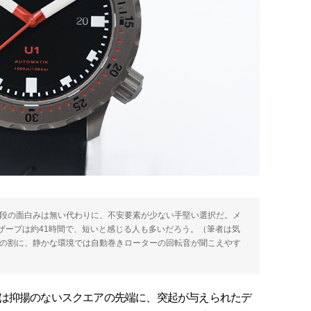
。特段の面白みは無い代わりに、不安要素が少ない手堅い選択だ。メ
ザーブは約41時間で、短いと感じる人も多いだろう。（筆者は気
スの割に、静かな環境では自動巻きローターの回転音が聞こえやす
は抑揚のないスクエアの先端に、突起が与えられたデ