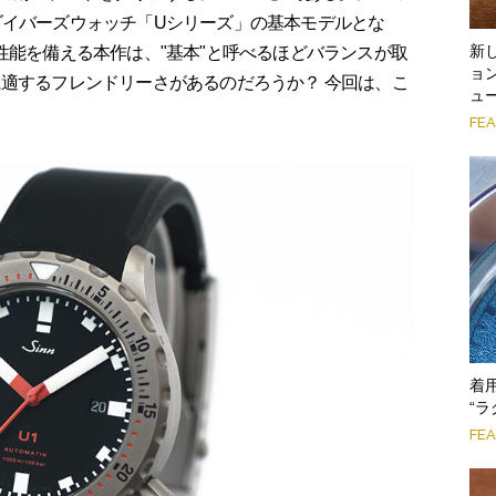
ダイバーズウォッチ「Uシリーズ」の基本モデルとな
新
性能を備える本作は、"基本"と呼べるほどバランスが取
ョン
に適するフレンドリーさがあるのだろうか？ 今回は、こ
ュ
FE
着
“ラ
FE