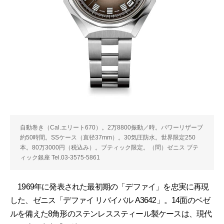
自動巻き（Cal.エリート670）。2万8800振動／時。パワーリザーブ
約50時間。SSケース（直径37mm）。30気圧防水。世界限定250
本。80万3000円（税込み）。ブティック限定。（問）ゼニス ブテ
ィック銀座 Tel.03-3575-5861
1969年に発表された最初期の「デファイ」を忠実に再現
した、ゼニス「デファイ リバイバル A3642」。14面のベゼ
ルを備えた8角形のステンレススティール製ケースは、現代