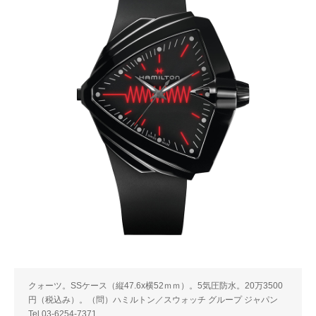
クォーツ。SSケース（縦47.6x横52ｍｍ）。5気圧防水。20万3500
円（税込み）。（問）ハミルトン／スウォッチ グループ ジャパン
Tel.03-6254-7371