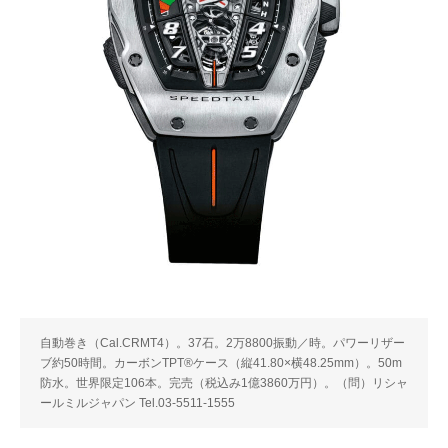
自動巻き（Cal.CRMT4）。37石。2万8800振動／時。パワーリザー
ブ約50時間。カーボンTPT®ケース（縦41.80×横48.25mm）。50m
防水。世界限定106本。完売（税込み1億3860万円）。（問）リシャ
ールミルジャパン Tel.03-5511-1555