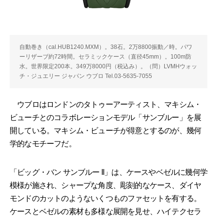
自動巻き（cal.HUB1240.MXM）。38石。2万8800振動／時。パワ
ーリザーブ約72時間。セラミックケース（直径45mm）。100m防
水。世界限定200本。349万8000円（税込み）。（問）LVMHウォッ
チ・ジュエリー ジャパン ウブロ Tel.03-5635-7055
ウブロはロンドンのタトゥーアーティスト、マキシム・
ビューチとのコラボレーションモデル「サンブルー」を展
開している。マキシム・ビューチが得意とするのが、幾何
学的なモチーフだ。
「ビッグ・バン サンブルー II」は、ケースやベゼルに幾何学
模様が施され、シャープな角度、彫刻的なケース、ダイヤ
モンドのカットのようないくつものファセットを有する。
ケースとベゼルの素材も多様な展開を見せ、ハイテクセラ