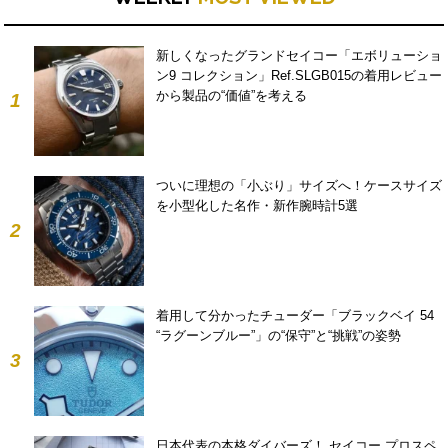
新しくなったグランドセイコー「エボリューショ
ン9 コレクション」Ref.SLGB015の着用レビュー
から製品の“価値”を考える
1
ついに理想の「小ぶり」サイズへ！ケースサイズ
を小型化した名作・新作腕時計5選
2
着用して分かったチューダー「ブラックベイ 54
“ラグーンブルー”」の“保守”と“挑戦”の姿勢
3
日本代表の本格ダイバーズ！ セイコー プロスペ