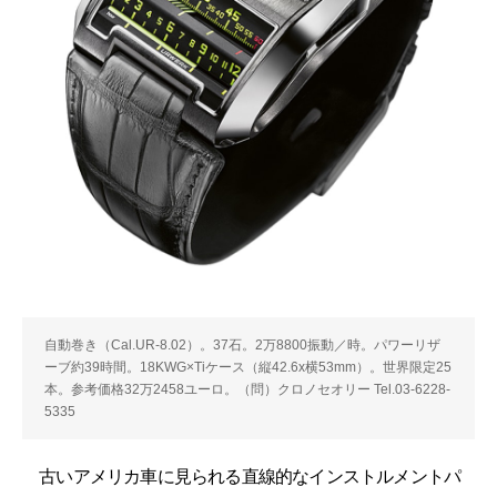
自動巻き（Cal.UR-8.02）。37石。2万8800振動／時。パワーリザ
ーブ約39時間。18KWG×Tiケース（縦42.6x横53mm）。世界限定25
本。参考価格32万2458ユーロ。（問）クロノセオリー Tel.03-6228-
5335
古いアメリカ車に見られる直線的なインストルメントパ