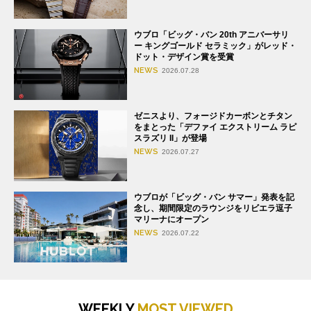
ウブロ「ビッグ・バン 20th アニバーサリ
ー キングゴールド セラミック」がレッド・
ドット・デザイン賞を受賞
NEWS
2026.07.28
ゼニスより、フォージドカーボンとチタン
をまとった「デファイ エクストリーム ラピ
スラズリ II」が登場
NEWS
2026.07.27
ウブロが「ビッグ・バン サマー」発表を記
念し、期間限定のラウンジをリビエラ逗子
マリーナにオープン
NEWS
2026.07.22
WEEKLY
MOST VIEWED