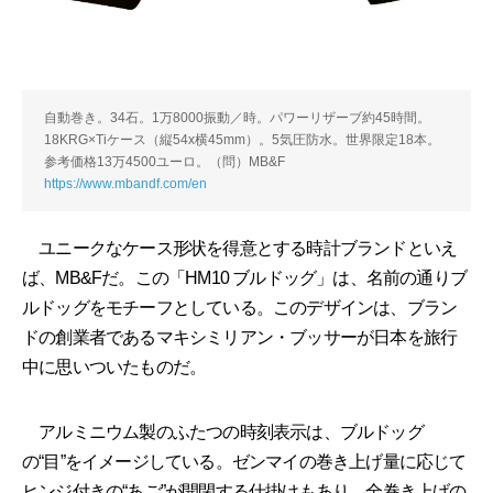
自動巻き。34石。1万8000振動／時。パワーリザーブ約45時間。
18KRG×Tiケース（縦54x横45mm）。5気圧防水。世界限定18本。
参考価格13万4500ユーロ。（問）MB&F
https://www.mbandf.com/en
ユニークなケース形状を得意とする時計ブランドといえ
ば、MB&Fだ。この「HM10 ブルドッグ」は、名前の通りブ
ルドッグをモチーフとしている。このデザインは、ブラン
ドの創業者であるマキシミリアン・ブッサーが日本を旅行
中に思いついたものだ。
アルミニウム製のふたつの時刻表示は、ブルドッグ
の“目”をイメージしている。ゼンマイの巻き上げ量に応じて
ヒンジ付きの“あご”が開閉する仕掛けもあり、全巻き上げの