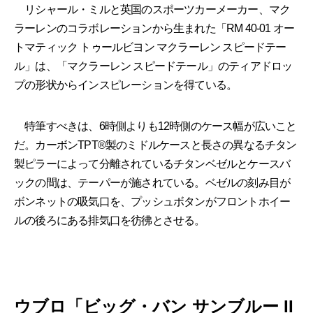
リシャール・ミルと英国のスポーツカーメーカー、マク
ラーレンのコラボレーションから生まれた「RM 40-01 オー
トマティック トゥールビヨン マクラーレン スピードテー
ル」は、「マクラーレン スピードテール」のティアドロッ
プの形状からインスピレーションを得ている。
特筆すべきは、6時側よりも12時側のケース幅が広いこと
だ。カーボンTPT®製のミドルケースと長さの異なるチタン
製ピラーによって分離されているチタンベゼルとケースバ
ックの間は、テーパーが施されている。ベゼルの刻み目が
ボンネットの吸気口を、プッシュボタンがフロントホイー
ルの後ろにある排気口を彷彿とさせる。
ウブロ「ビッグ・バン サンブルー II