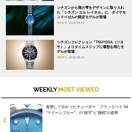
シチズンから雨の雫をデザインに取り入れ
た「シチズン エル レイネル」に、ダイヤモ
ンドベゼルの限定モデルが登場
NEWS
2026.08.03
シチズンコレクション「TSUYOSA（ツヨ
サ）」よりタイムスリップに着想を得たモ
デルが登場
NEWS
2026.08.01
WEEKLY
MOST VIEWED
着用して分かったチューダー「ブラックベイ 54
“ラグーンブルー”」の“保守”と“挑戦”の姿勢
1