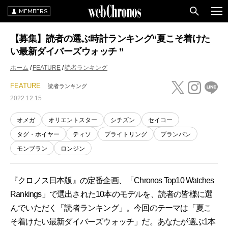
MEMBERS
【募集】読者の選ぶ時計ランキング“夏こそ着けた
い最新ダイバーズウォッチ ”
ホーム
FEATURE
読者ランキング
FEATURE
読者ランキング
2022.12.15
オメガ
オリエントスター
シチズン
セイコー
タグ・ホイヤー
ティソ
ブライトリング
ブランパン
モンブラン
ロンジン
『クロノス日本版』の定番企画、「Chronos Top10 Watches
Rankings」で選出された10本のモデルを、読者の皆様に選
んでいただく「読者ランキング」。今回のテーマは「夏こ
そ着けたい最新ダイバーズウォッチ」だ。あなたが選ぶ1本