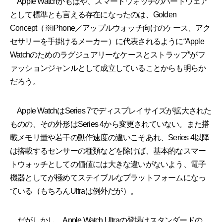
Apple Watchがもはや、スマートウォッチのハードウェア
として標準とも言える存在になったのは、Golden
Concept（※iPhone／アップルウォッチ向けのケース、アク
セサリーを手掛けるメーカー）に代表されるように“Apple
Watchのためのラグジュアリーなケースとストラップ”がフ
ァッションジャンルとして成立していることからも明らか
だろう。
Apple WatchはSeries 7でディスプレイサイズが拡大された
ものの、その外形はSeries 4から変更されていない。また搭
載メモリ量や若干の動作速度の違いこそあれ、Series 4以降
は搭載するセンサーの種類などを除けば、基本的なスマー
トウォッチとしての価値には大きな違いがないよう、電子
機器としてが極めてステイブルなプラットフォームになっ
ている（もちろんUltraは例外だが）。
だがしかし、Apple Watch Ultraの登場はスタンダードの