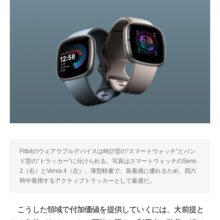
Fitbitのウェアラブルデバイスは時計型の“スマートウォッチ”とバン
ド型の“トラッカー”に分けられる。写真はスマートウォッチのSens
2（右）とVersa 4（左）。薄型軽量で、装着感に優れるため、四六
時中着用するアクティブトラッカーとして最適だ。
こうした領域で付加価値を提供していくには、大前提と