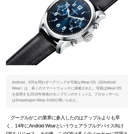
Android、iOSを問わずペアリングが可能なWear OS（旧Android
Wear）は、多くのスマートウォッチに搭載された。写真はWear OS
を採用する2019年発表のモンブランのサミット2。プロセッサーに
はSnapdragon Wear 3100が用いられた。
グーグルがこの業界に参入したのはアップルよりも早
く、14年にAndroid Wearというウェアラブルデバイス向け
OSをリリース。その後、このOSは多くのメーカーに採用さ