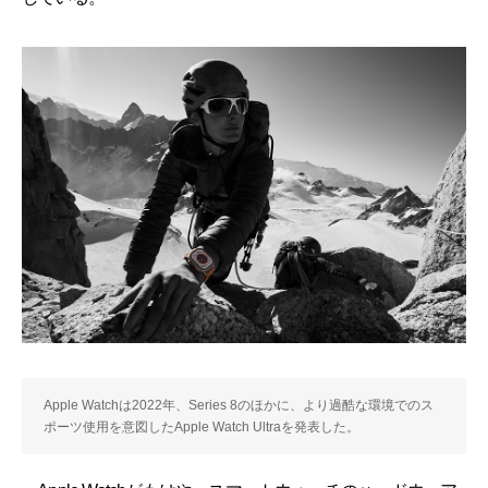
Apple Watchは2022年、Series 8のほかに、より過酷な環境でのス
ポーツ使用を意図したApple Watch Ultraを発表した。