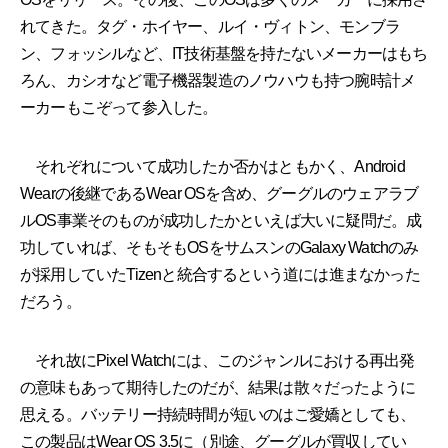
れてきた。タグ・ホイヤー、ルイ・ヴィトン、モンブラ
ン、フォッシルなど、IT技術基盤を持たないメーカーはもち
ろん、カシオなど電子機器製造のノウハウも持つ腕時計メ
ーカーもこぞって参入した。
それぞれについて成功したか否かはともかく、Android
Wearの後継であるWear OSを含め、グーグルのウェアラブ
ルOS事業そのものが成功したかといえば大いに疑問だ。成
功していれば、そもそもOSをサムスンのGalaxy Watchのみ
が採用していたTizenと統合するという道には進まなかった
だろう。
それ故にPixel Watchには、このジャンルにおける再出発
の意味もあって期待したのだが、結果は散々だったように
思える。バッテリー持続時間が短いのはご愛嬌としても、
この製品はWear OS 3.5に（別途、グーグルが買収してい