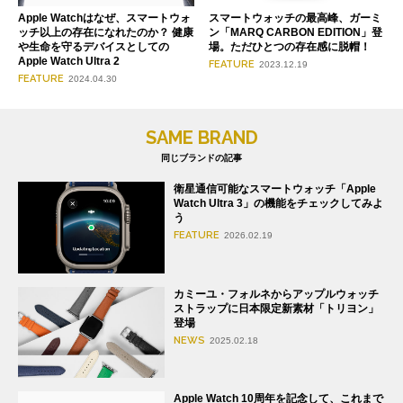
Apple Watchはなぜ、スマートウォ
スマートウォッチの最高峰、ガーミ
ッチ以上の存在になれたのか？ 健康
ン「MARQ CARBON EDITION」登
や生命を守るデバイスとしての
場。ただひとつの存在感に脱帽！
Apple Watch Ultra 2
FEATURE
2023.12.19
FEATURE
2024.04.30
SAME BRAND
同じブランドの記事
衛星通信可能なスマートウォッチ「Apple
Watch Ultra 3」の機能をチェックしてみよ
う
FEATURE
2026.02.19
カミーユ・フォルネからアップルウォッチ
ストラップに日本限定新素材「トリヨン」
登場
NEWS
2025.02.18
Apple Watch 10周年を記念して、これまで