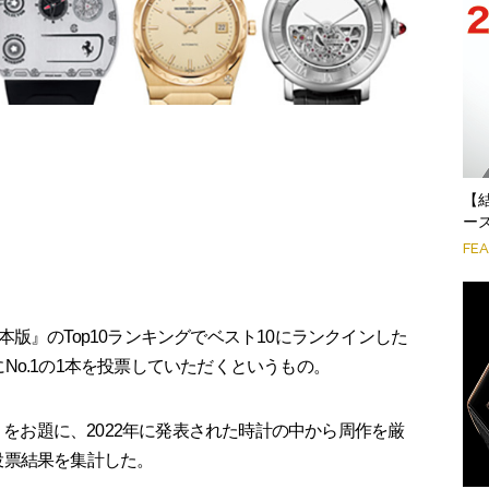
【
ーズ
FE
版』のTop10ランキングでベスト10にランクインした
様にNo.1の1本を投票していただくというもの。
」をお題に、2022年に発表された時計の中から周作を厳
の投票結果を集計した。