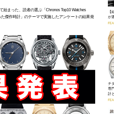
た、読者の選ぶ「Chronos Top10 Watches
【
記憶に残った傑作時計」のテーマで実施したアンケートの結果発
が
FE
チ
専
計
FE