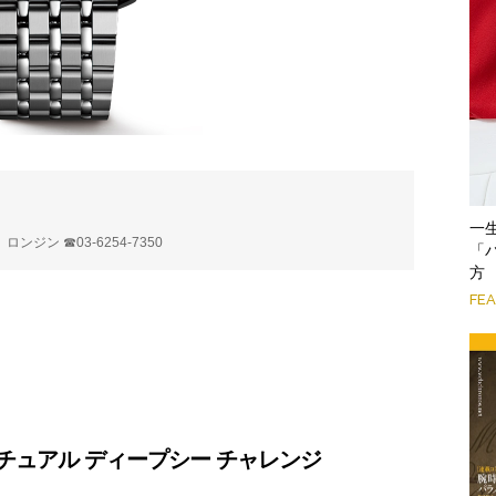
一
ジン ☎03-6254-7350
「
方
FE
チュアル ディープシー チャレンジ