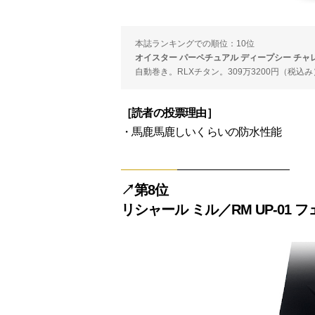
本誌ランキングでの順位：10位
オイスター パーペチュアル ディープシー チャ
自動巻き。RLXチタン。309万3200円（税込み）。
［読者の投票理由］
・馬鹿馬鹿しいくらいの防水性能
↗︎第8位
リシャール ミル／RM UP-01 