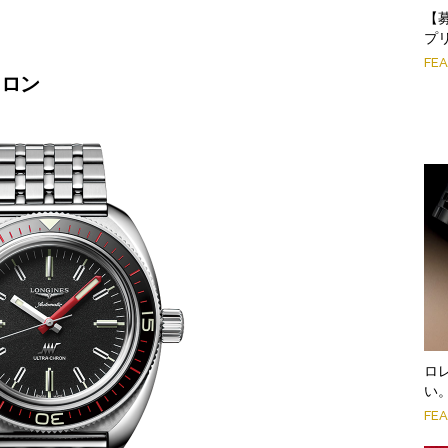
【
プ
FE
クロン
ロ
い
FE