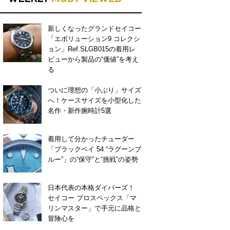
新しくなったグランドセイコー
「エボリューション9 コレクシ
ョン」Ref.SLGB015の着用レ
ビューから製品の“価値”を考え
る
ついに理想の「小ぶり」サイズ
へ！ケースサイズを小型化した
名作・新作腕時計5選
着用して分かったチューダー
「ブラックベイ 54 “ラグーンブ
ルー”」の“保守”と“挑戦”の姿勢
日本代表の本格ダイバーズ！
セイコー プロスペックス「マ
リンマスター」で手元に品格と
冒険心を