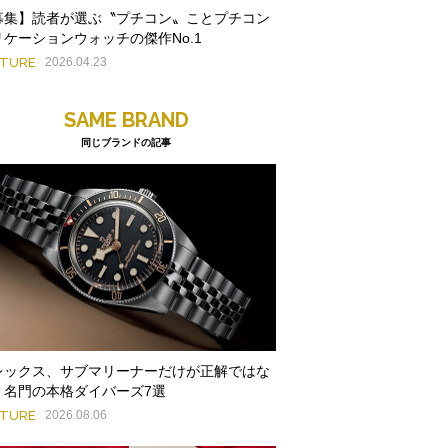
募集】読者が選ぶ〝プチコン〟ことプチコン
リケーションウォッチの傑作No.1
ATURE
2026.04.23
SAME BRAND
同じブランドの記事
レックス、サブマリーナーだけが正解ではな
。名門の本格ダイバーズ7選
ATURE
2026.08.06