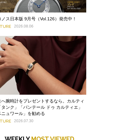
ノス日本版 9月号（Vol.126）発売中！
ATURE
2026.08.06
性へ腕時計をプレゼントするなら。カルティ
「タンク」「パンテール ドゥ カルティエ」
ベニュワール」を勧める
ATURE
2026.07.30
WEEKLY
MOST VIEWED