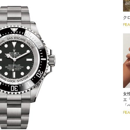
クロ
FE
女
エ
「
FE