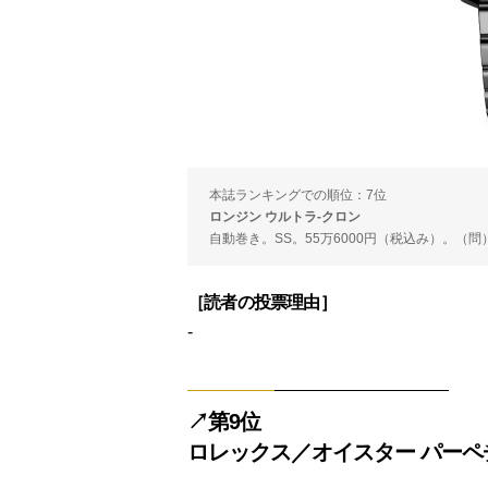
本誌ランキングでの順位：7位
ロンジン ウルトラ-クロン
自動巻き。SS。55万6000円（税込み）。（問）ロン
［読者の投票理由］
-
↗︎第9位
ロレックス／オイスター パーペ