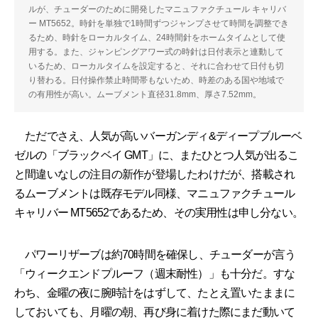
ルが、チューダーのために開発したマニュファクチュール キャリバ
ー MT5652。時針を単独で1時間ずつジャンプさせて時間を調整でき
るため、時針をローカルタイム、24時間針をホームタイムとして使
用する。また、ジャンピングアワー式の時針は日付表示と連動して
いるため、ローカルタイムを設定すると、それに合わせて日付も切
り替わる。日付操作禁止時間帯もないため、時差のある国や地域で
の有用性が高い。ムーブメント直径31.8mm、厚さ7.52mm。
ただでさえ、人気が高いバーガンディ&ディープブルーベ
ゼルの「ブラックベイ GMT」に、またひとつ人気が出るこ
と間違いなしの注目の新作が登場したわけだが、搭載され
るムーブメントは既存モデル同様、マニュファクチュール
キャリバー MT5652であるため、その実用性は申し分ない。
パワーリザーブは約70時間を確保し、チューダーが言う
「ウィークエンドプルーフ（週末耐性）」も十分だ。すな
わち、金曜の夜に腕時計をはずして、たとえ置いたままに
しておいても、月曜の朝、再び身に着けた際にまだ動いて