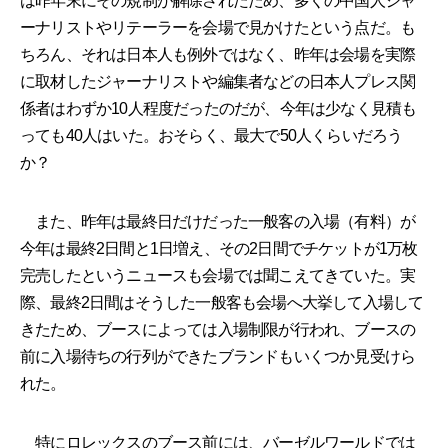
は昨年末にその規制が解除されたため、多くの中国人ジャ
ーナリストやリテーラーを会場で見かけたという点だ。も
ちろん、それは日本人も例外ではなく、昨年は会場を実際
に取材したジャーナリストや編集者などの日本人プレス関
係者はわずか10人程度だったのだが、今年は少なく見積も
っても40人はいた。おそらく、最大で50人くらいだろう
か？
また、昨年は最終日だけだった一般客の入場（有料）が
今年は最終2日間と1日増え、その2日間でチケットが1万枚
完売したというニュースも会場では聞こえてきていた。実
際、最終2日間はそうした一般客も会場へ大挙して入場して
きたため、ブースによっては入場制限が行われ、ブースの
前に入場待ちの行列ができたブランドもいくつか見受けら
れた。
特にロレックスのブース前には、バーゼルワールドでは