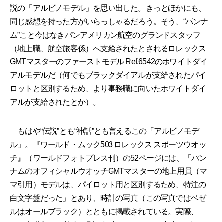
説の「アルビノモデル」を思い出した。きっとほかにも、
同じ感想を持った方がいらっしゃるだろう。そう、“パンナ
ム”こと今はなきパンアメリカン航空のグランドスタッフ
（地上職、航空旅客係）へ支給されたとされるロレックス
GMTマスターのファーストモデル Ref.6542のホワイトダイ
アルモデルだ（何でもブラックダイアルが支給されたパイ
ロットと区別するため、より事務職に向いたホワイトダイ
アルが支給されたとか）。
もはや“伝説”とも“神話”とも言えるこの「アルビノモデ
ル」。『ワールド・ムック503 ロレックス スポーツウオッ
チ』（ワールドフォトプレス刊）の52ページには、「パン
ナムのオフィシャルウオッチGMTマスターの地上用員（マ
マ引用）モデルは、パイロット用と区別するため、特注の
白文字盤だった」とあり、時計の写真（この写真ではベゼ
ルはオールブラック）とともに掲載されている。実際、