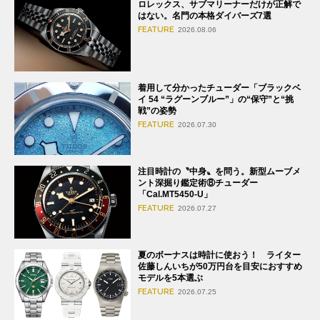
ロレックス、サブマリーナーだけが正解で
はない。名門の本格ダイバーズ7選
FEATURE
2026.08.06
着用して分かったチューダー「ブラックベ
イ 54 “ラグーンブルー”」の“保守”と“挑
戦”の姿勢
FEATURE
2026.07.30
注目時計の〝中身〟を問う。新型ムーブメ
ント深掘り鑑定術⑧チューダー
「Cal.MT5450-U」
FEATURE
2026.07.27
夏のボーナスは時計に使おう！ ライター
佐藤しんいちが50万円台を目安におすすめ
モデルを5本選ぶ
FEATURE
2026.07.25