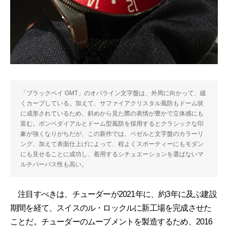
「ブラックベイ GMT」のオパライン文字盤は、外周に向かって、緩
くカーブしている。加えて、サファイアクリスタル風防もドーム状
に成形されているため、斜めから見た際の表情が豊かで立体感にも
富む。ボンベダイアルとドーム型風防を採用するとクラシックな印
象が強くなりがちだが、この新作では、ベゼルと文字盤のカラーリ
ング、加えて表面仕上げによって、程よくスポーティーにもモダン
にも見せることに成功し、着用するシチュエーションを選ばないマ
ルチパーパス性も高い。
注目すべきは、チューダーが2021年に、約3年に及ぶ建設
期間を経て、スイスのル・ロックルに新工場を完成させた
ことだ。チューダーのムーブメントを製造するため、2016