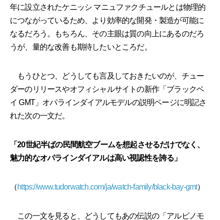
年に設立されたケニッシ マニュファクチュールとは物理的
につながっているため、より効率的な開発・製造が可能に
なるだろう。もちろん、その主眼は質の向上にあるのだろ
うが、量的な改善も期待したいところだ。
もうひとつ、どうしても言及しておきたいのが、チュー
ダーのリリースやオフィシャルサイトの新作「ブラックベ
イ GMT」オパラインダイアルモデルの説明ページに明記さ
れた次の一文だ。
「20世紀半ばの民間航空ブームを想起させるだけでなく、
魅力的なオパラインダイアルは高い視認性を誇る」
（
https://www.tudorwatch.com/ja/watch-family/black-bay-gmt
）
この一文を見ると、どうしてもあの伝説の「アルビノモ