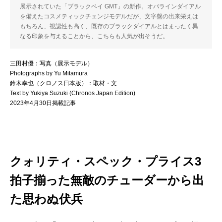
展示されていた「ブラックベイ GMT」の新作。オパラインダイアル
を備えたコスメティックチェンジモデルだが、文字盤の出来栄えは
もちろん、視認性も高く、既存のブラックダイアルとはまったく異
なる印象を与えることから、こちらも人気が出そうだ。
三田村優：写真（展示モデル）
Photographs by Yu Mitamura
鈴木幸也（クロノス日本版）：取材・文
Text by Yukiya Suzuki (Chronos Japan Edition)
2023年4月30日掲載記事
クォリティ・スペック・プライス3
拍子揃った無敵のチューダーから出
た思わぬ伏兵