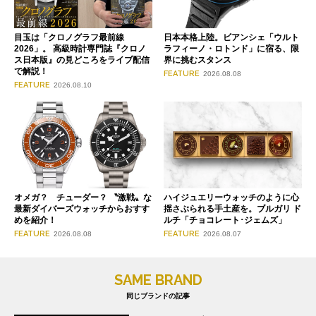
目玉は「クロノグラフ最前線
日本本格上陸。ビアンシェ「ウルト
2026」。 高級時計専門誌『クロノ
ラフィーノ・ロトンド」に宿る、限
ス日本版』の見どころをライブ配信
界に挑むスタンス
で解説！
FEATURE
2026.08.08
FEATURE
2026.08.10
オメガ？ チューダー？ 〝激戦〟な
ハイジュエリーウォッチのように心
最新ダイバーズウォッチからおすす
揺さぶられる手土産を。ブルガリ ド
めを紹介！
ルチ「チョコレート･ジェムズ」
FEATURE
FEATURE
2026.08.08
2026.08.07
SAME BRAND
同じブランドの記事