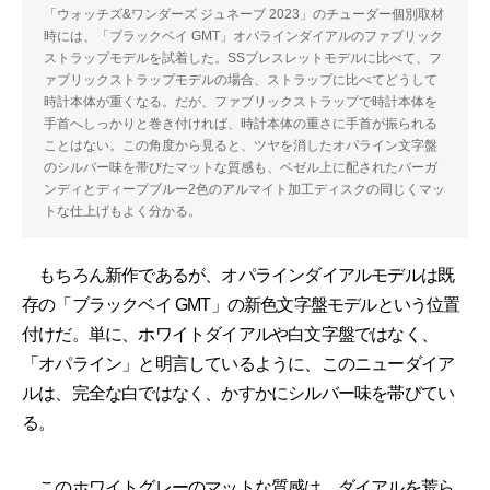
「ウォッチズ&ワンダーズ ジュネーブ 2023」のチューダー個別取材
時には、「ブラックベイ GMT」オパラインダイアルのファブリック
ストラップモデルを試着した。SSブレスレットモデルに比べて、フ
ァブリックストラップモデルの場合、ストラップに比べてどうして
時計本体が重くなる。だが、ファブリックストラップで時計本体を
手首へしっかりと巻き付ければ、時計本体の重さに手首が振られる
ことはない。この角度から見ると、ツヤを消したオパライン文字盤
のシルバー味を帯びたマットな質感も、ベゼル上に配されたバーガ
ンディとディープブルー2色のアルマイト加工ディスクの同じくマッ
トな仕上げもよく分かる。
もちろん新作であるが、オパラインダイアルモデルは既
存の「ブラックベイ GMT」の新色文字盤モデルという位置
付けだ。単に、ホワイトダイアルや白文字盤ではなく、
「オパライン」と明言しているように、このニューダイア
ルは、完全な白ではなく、かすかにシルバー味を帯びてい
る。
このホワイトグレーのマットな質感は、ダイアルを荒ら