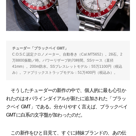
チューダー「ブラックベイ GMT」
C.O.S.C.認定クロノメーター。自動巻き（Cal.MT5652）。28石。2
万8800振動／時。パワーリザーブ約70時間。SSケース（直径
41mm）。200m防水。SSブレスレットモデル：55万1100円（税込
み）。ファブリックストラップモデル：51万400円（税込み）。
そうしたチューダーの新作の中で、個人的に最も心引か
れたのはオパラインダイアルが新たに追加された「ブラッ
クベイ GMT」である。分かりやすく言えば、ブラックベイ
GMTに白系の文字盤が加わったのだ。
この新作をひと目見て、すぐに姉妹ブランドの、あの伝