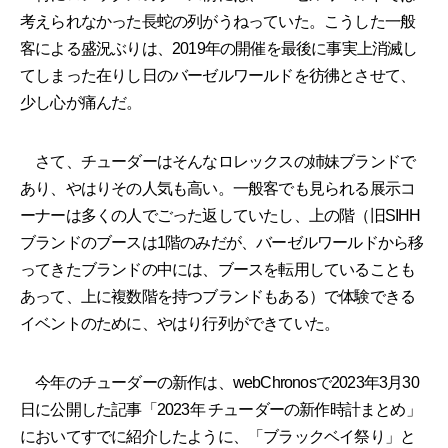
考えられなかった長蛇の列がうねっていた。こうした一般
客による盛況ぶりは、2019年の開催を最後に事実上消滅し
てしまった在りし日のバーゼルワールドを彷彿とさせて、
少し心が痛んだ。
さて、チューダーはそんなロレックスの姉妹ブランドで
あり、やはりその人気も高い。一般客でも見られる展示コ
ーナーは多くの人でごった返していたし、上の階（旧SIHH
ブランドのブースは1階のみだが、バーゼルワールドから移
ってきたブランドの中には、ブースを転用していることも
あって、上に複数階を持つブランドもある）で体験できる
イベントのために、やはり行列ができていた。
今年のチューダーの新作は、webChronosで2023年3月30
日に公開した記事「2023年 チューダーの新作時計まとめ」
においてすでに紹介したように、「ブラックベイ祭り」と