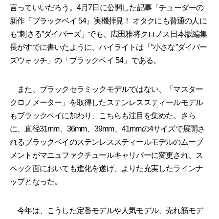
言っていいだろう。4月7日に公開した記事「チューダーの
新作『ブラックベイ 54』実機拝見！ オタクにも普通の人に
も“刺さる”ダイバーズ」でも、広田雅将クロノス日本版編集
長がすでに書いたように、ハイライトは「“小さな”ダイバー
ズウォッチ」の「ブラックベイ 54」である。
また、ブラックセラミックモデルではない、「マスター
クロノメーター」を取得したステンレススティールモデル
もブラックベイに加わり、こちらも注目を集めた。さら
に、直径31mm、36mm、39mm、41mmの4サイズで展開さ
れるブラックベイのステンレススティールモデルのムーブ
メントがマニュファクチュールキャリバーに変更され、ス
ペック面においても進化を遂げ、よりた充実したラインナ
ップとなった。
今年は、こうした定番モデルや人気モデル、売れ筋モデ