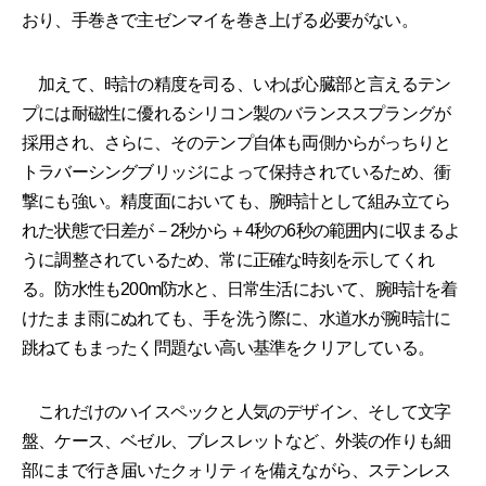
おり、手巻きで主ゼンマイを巻き上げる必要がない。
加えて、時計の精度を司る、いわば心臓部と言えるテン
プには耐磁性に優れるシリコン製のバランススプラングが
採用され、さらに、そのテンプ自体も両側からがっちりと
トラバーシングブリッジによって保持されているため、衝
撃にも強い。精度面においても、腕時計として組み立てら
れた状態で日差が－2秒から＋4秒の6秒の範囲内に収まるよ
うに調整されているため、常に正確な時刻を示してくれ
る。防水性も200m防水と、日常生活において、腕時計を着
けたまま雨にぬれても、手を洗う際に、水道水が腕時計に
跳ねてもまったく問題ない高い基準をクリアしている。
これだけのハイスペックと人気のデザイン、そして文字
盤、ケース、ベゼル、ブレスレットなど、外装の作りも細
部にまで行き届いたクォリティを備えながら、ステンレス