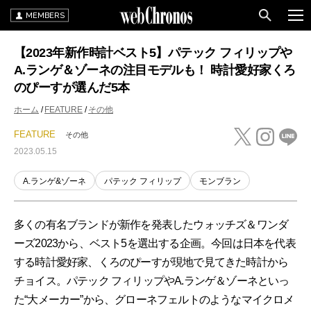
MEMBERS
【2023年新作時計ベスト5】パテック フィリップや
A.ランゲ＆ゾーネの注目モデルも！ 時計愛好家くろ
のぴーすが選んだ5本
ホーム
FEATURE
その他
FEATURE
その他
2023.05.15
A.ランゲ&ゾーネ
パテック フィリップ
モンブラン
多くの有名ブランドが新作を発表したウォッチズ＆ワンダ
ーズ2023から、ベスト5を選出する企画。今回は日本を代表
する時計愛好家、くろのぴーすが現地で見てきた時計から
チョイス。パテック フィリップやA.ランゲ＆ゾーネといっ
た“大メーカー”から、グローネフェルトのようなマイクロメ