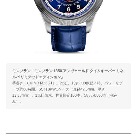
モンブラン「モンブラン 1858 アンヴェールド タイムキーパー ミネ
ルバ リミテッドエディション」
手巻き（Cal.MB M13.21）。22石。1万8000振動／時。パワーリザ
ーブ約60時間。SS×18KWGケース（直径42.5mm、厚さ
13.85mm）。3気圧防水。世界限定100本。585万8600円（税込
み）。