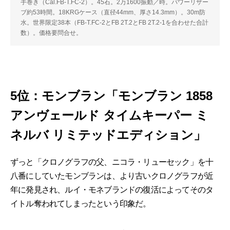
手巻き（Cal.FB-T.FC-2）。45石。2万1600振動／時。パワーリザー
ブ約53時間。18KRGケース（直径44mm、厚さ14.3mm）。30m防
水。世界限定38本（FB-T.FC-2とFB 2T.2とFB 2T.2-1を合わせた合計
数）。価格要問合せ。
5位：モンブラン「モンブラン 1858
アンヴェールド タイムキーパー ミ
ネルバ リミテッドエディション」
ずっと「クロノグラフの父、ニコラ・リューセック」を十
八番にしていたモンブランは、より古いクロノグラフが近
年に発見され、ルイ・モネブランドの復活によってそのタ
イトル奪われてしまったという印象だ。