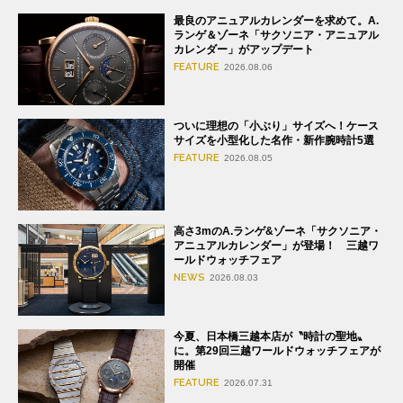
最良のアニュアルカレンダーを求めて。A.
ランゲ＆ゾーネ「サクソニア・アニュアル
カレンダー」がアップデート
FEATURE
2026.08.06
ついに理想の「小ぶり」サイズへ！ケース
サイズを小型化した名作・新作腕時計5選
FEATURE
2026.08.05
高さ3mのA.ランゲ&ゾーネ「サクソニア・
アニュアルカレンダー」が登場！ 三越ワ
ールドウォッチフェア
NEWS
2026.08.03
今夏、日本橋三越本店が〝時計の聖地〟
に。第29回三越ワールドウォッチフェアが
開催
FEATURE
2026.07.31