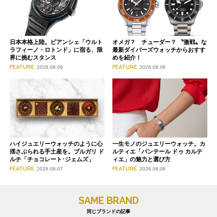
日本本格上陸。ビアンシェ「ウルト
オメガ？ チューダー？ 〝激戦〟な
ラフィーノ・ロトンド」に宿る、限
最新ダイバーズウォッチからおすす
界に挑むスタンス
めを紹介！
FEATURE
FEATURE
2026.08.08
2026.08.08
ハイジュエリーウォッチのように心
一生モノのジュエリーウォッチ。カ
揺さぶられる手土産を。ブルガリ ド
ルティエ「パンテール ドゥ カルテ
ルチ「チョコレート･ジェムズ」
ィエ」の魅力と選び方
FEATURE
FEATURE
2026.08.07
2026.08.06
SAME BRAND
同じブランドの記事