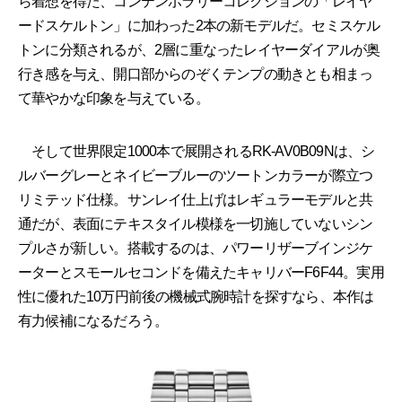
ら着想を得た、コンテンポラリーコレクションの「レイヤ
ードスケルトン」に加わった2本の新モデルだ。セミスケル
トンに分類されるが、2層に重なったレイヤーダイアルが奥
行き感を与え、開口部からのぞくテンプの動きとも相まっ
て華やかな印象を与えている。
そして世界限定1000本で展開されるRK-AV0B09Nは、シ
ルバーグレーとネイビーブルーのツートンカラーが際立つ
リミテッド仕様。サンレイ仕上げはレギュラーモデルと共
通だが、表面にテキスタイル模様を一切施していないシン
プルさが新しい。搭載するのは、パワーリザーブインジケ
ーターとスモールセコンドを備えたキャリバーF6F44。実用
性に優れた10万円前後の機械式腕時計を探すなら、本作は
有力候補になるだろう。