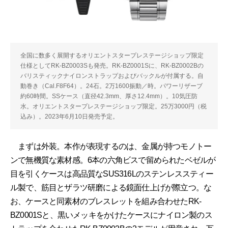
全国に数多く展開するオリエントスタープレステージショップ限定
仕様としてRK-BZ0003Sも発売。RK-BZ0001Sに、RK-BZ0002Bの
バリスティックナイロンストラップおよびバックルが付属する。自
動巻き（Cal.F8F64）。24石。2万1600振動／時。パワーリザーブ
約60時間。SSケース（直径42.3mm、厚さ12.4mm）。10気圧防
水。オリエントスタープレステージショップ限定。25万3000円（税
込み）。2023年6月10日発売予定。
まずは外装。本作が表現するのは、金属が持つモノトー
ンで無機質な素材感。6本の六角ビスで留められたベゼルが
目を引くケースは高品質なSUS316Lのステンレススティー
ル製で、筋目とザラツ研磨による鏡面仕上げが際立つ。な
お、ケースと同素材のブレスレットを組み合わせたRK-
BZ0001Sと、黒いメッキをかけたケースにナイロン製のス