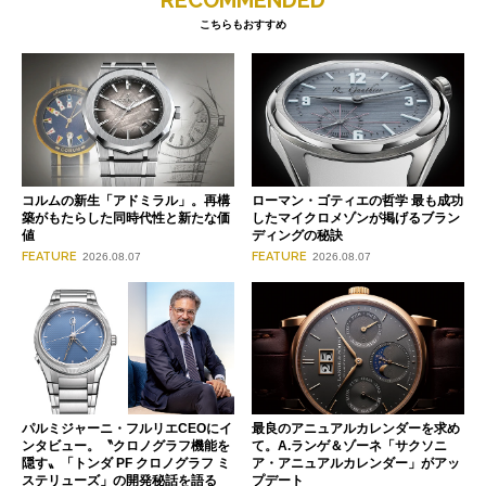
RECOMMENDED
こちらもおすすめ
コルムの新生「アドミラル」。再構
ローマン・ゴティエの哲学 最も成功
築がもたらした同時代性と新たな価
したマイクロメゾンが掲げるブラン
値
ディングの秘訣
FEATURE
FEATURE
2026.08.07
2026.08.07
パルミジャーニ・フルリエCEOにイ
最良のアニュアルカレンダーを求め
ンタビュー。〝クロノグラフ機能を
て。A.ランゲ＆ゾーネ「サクソニ
隠す〟「トンダ PF クロノグラフ ミ
ア・アニュアルカレンダー」がアッ
ステリューズ」の開発秘話を語る
プデート