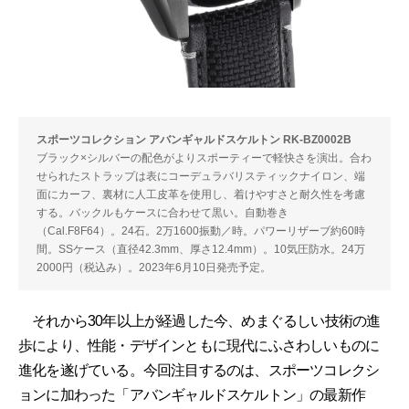
スポーツコレクション アバンギャルドスケルトン RK-BZ0002B
ブラック×シルバーの配色がよりスポーティーで軽快さを演出。合わ
せられたストラップは表にコーデュラバリスティックナイロン、端
面にカーフ、裏材に人工皮革を使用し、着けやすさと耐久性を考慮
する。バックルもケースに合わせて黒い。自動巻き
（Cal.F8F64）。24石。2万1600振動／時。パワーリザーブ約60時
間。SSケース（直径42.3mm、厚さ12.4mm）。10気圧防水。24万
2000円（税込み）。2023年6月10日発売予定。
それから30年以上が経過した今、めまぐるしい技術の進
歩により、性能・デザインともに現代にふさわしいものに
進化を遂げている。今回注目するのは、スポーツコレクシ
ョンに加わった「アバンギャルドスケルトン」の最新作