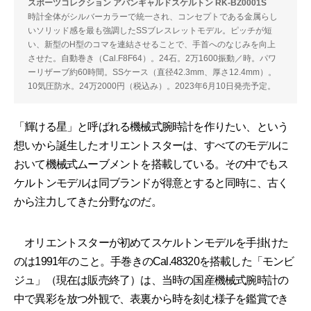
スポーツコレクション アバンギャルドスケルトン RK-BZ0001S
時計全体がシルバーカラーで統一され、コンセプトである金属らし
いソリッド感を最も強調したSSブレスレットモデル。ピッチが短
い、新型のH型のコマを連結させることで、手首へのなじみを向上
させた。自動巻き（Cal.F8F64）。24石。2万1600振動／時。パワ
ーリザーブ約60時間。SSケース（直径42.3mm、厚さ12.4mm）。
10気圧防水。24万2000円（税込み）。2023年6月10日発売予定。
「輝ける星」と呼ばれる機械式腕時計を作りたい、という
想いから誕生したオリエントスターは、すべてのモデルに
おいて機械式ムーブメントを搭載している。その中でもス
ケルトンモデルは同ブランドが得意とすると同時に、古く
から注力してきた分野なのだ。
オリエントスターが初めてスケルトンモデルを手掛けた
のは1991年のこと。手巻きのCal.48320を搭載した「モンビ
ジュ」（現在は販売終了）は、当時の国産機械式腕時計の
中で異彩を放つ外観で、表裏から時を刻む様子を鑑賞でき