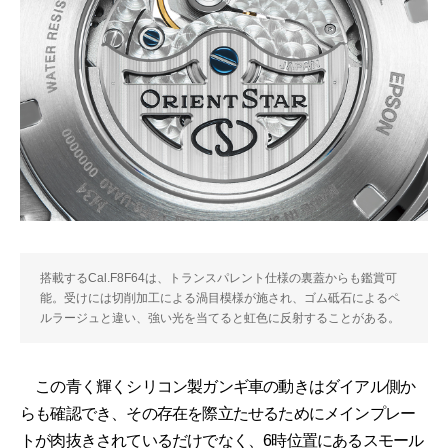
搭載するCal.F8F64は、トランスパレント仕様の裏蓋からも鑑賞可
能。受けには切削加工による渦目模様が施され、ゴム砥石によるペ
ルラージュと違い、強い光を当てると虹色に反射することがある。
この青く輝くシリコン製ガンギ車の動きはダイアル側か
らも確認でき、その存在を際立たせるためにメインプレー
トが肉抜きされているだけでなく、6時位置にあるスモール