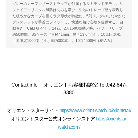
グレーのカーフレザーストラップが付属するリミテッドモデル。サ
ファイアクリスタル風防は丸みを帯び、生地のドレープ感を表現し
た緩やかなカーブを描くラグ形状が特徴だ。5列リンクのしなやかな
ブレスレットが手首にフィットし、快適な着け心地を提供する。自
動巻き（Cal.F6F44）。24石。2万1600振動／時。パワーリザーブ
約50時間。SSケース（直径41mm、厚さ13.6mm）。10気圧防水。
世界限定1000本（うち国内300本）。10万4500円（税込み）。
Contact info： オリエントお客様相談室 Tel.042-847-
3380
オリエントスターサイト
https://www.orient-watch.jp/orientstar/
オリエントスター公式オンラインストア
https://orientstar-
watch.com/