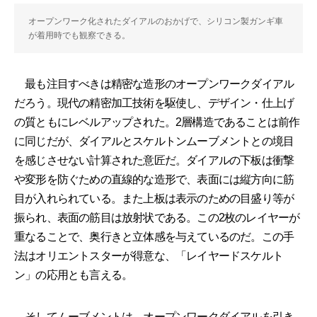
オープンワーク化されたダイアルのおかげで、シリコン製ガンギ車
が着用時でも観察できる。
最も注目すべきは精密な造形のオープンワークダイアル
だろう。現代の精密加工技術を駆使し、デザイン・仕上げ
の質ともにレベルアップされた。2層構造であることは前作
に同じだが、ダイアルとスケルトンムーブメントとの境目
を感じさせない計算された意匠だ。ダイアルの下板は衝撃
や変形を防ぐための直線的な造形で、表面には縦方向に筋
目が入れられている。また上板は表示のための目盛り等が
振られ、表面の筋目は放射状である。この2枚のレイヤーが
重なることで、奥行きと立体感を与えているのだ。この手
法はオリエントスターが得意な、「レイヤードスケルト
ン」の応用とも言える。
そしてムーブメントは、オープンワークダイアルを引き