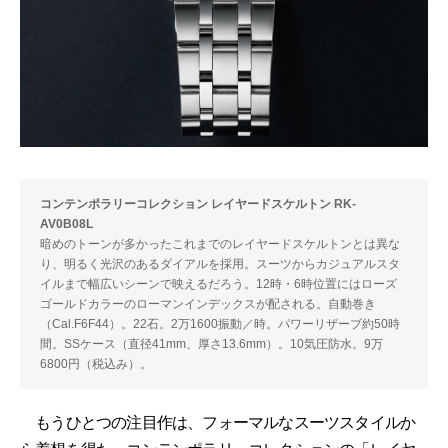
コンテンポラリーコレクション レイヤードスケルトン RK-
AV0B08L
暗めのトーンが多かったこれまでのレイヤードスケルトンとは異な
り、明るく光沢のあるダイアルを採用。スーツからカジュアルスタ
イルまで幅広いシーンで映えるだろう。12時・6時位置にはローズ
ゴールドカラーのローマンインデックスが配される。自動巻き
（Cal.F6F44）。22石。2万1600振動／時。パワーリザーブ約50時
間。SSケース（直径41mm、厚さ13.6mm）。10気圧防水。9万
6800円（税込み）。
もうひとつの注目作は、フォーマルなスーツスタイルか