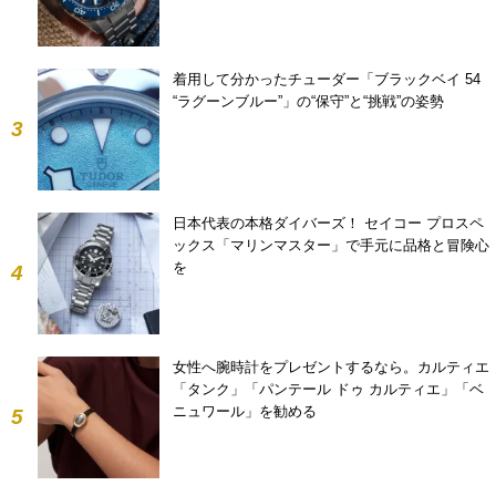
着用して分かったチューダー「ブラックベイ 54
“ラグーンブルー”」の“保守”と“挑戦”の姿勢
3
日本代表の本格ダイバーズ！ セイコー プロスペ
ックス「マリンマスター」で手元に品格と冒険心
を
4
女性へ腕時計をプレゼントするなら。カルティエ
「タンク」「パンテール ドゥ カルティエ」「ベ
ニュワール」を勧める
5