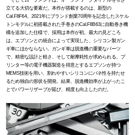
立てる大切な要素だ。本作が搭載するのは、新型の
Cal.F8F64。2021年にブランド創業70周年を記念したスケル
トンモデルに初搭載された手巻きのCal.F8B63に自動巻き機
構を追加した仕様で、採用は本作が初。最大の見どころ
は、エプソンとの統合によって実現した、シリコン製ガン
ギ車にほかならない。ガンギ車は脱進機の重要なパーツ
で、精密な設計と軽さ、そして耐摩耗性が求められる。プ
リンター等の電子機器製造を得意とするエプソンが持つ
MEMS技術を用い、割れやすいシリコンにバネ性を持たせ
るため独自の形状を開発。結果、脱進機効率が上がったこ
とでパワーリザーブが延び、精度も向上したのだ。