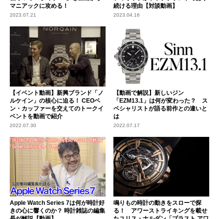
マニアックに攻める！
続ける理由【対談動画】
2023.07.21
2023.04.16
【イベント動画】新興ブランド「ノ
【動画で解説】新しいジン
ルケイン」の核心に迫る！ CEOベ
「EZM13.1」は何が変わった？ ス
ン・カッファーを交えてのトークイ
ペシャリストが語る前作との違いと
ベントを動画で紹介
は
2022.07.30
2022.07.17
Apple Watch Series 7は何が時計好
鳴りもの時計の動きをスローで探
きの心に響くのか？ 時計雑誌の編集
る！ アワーストライキングを載せ
長が解説【動画】
たユリス・ナルダン「ブラスト アワ