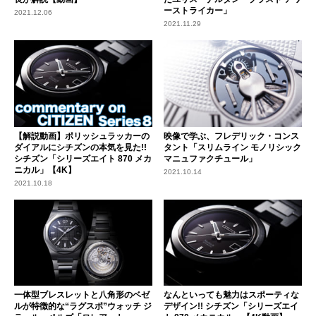
ーストライカー」
2021.12.06
2021.11.29
【解説動画】ポリッシュラッカーの
映像で学ぶ、フレデリック・コンス
ダイアルにシチズンの本気を見た!!
タント「スリムライン モノリシック
シチズン「シリーズエイト 870 メカ
マニュファクチュール」
ニカル」【4K】
2021.10.14
2021.10.18
一体型ブレスレットと八角形のベゼ
なんといっても魅力はスポーティな
ルが特徴的な“ラグスポ”ウォッチ ジ
デザイン!! シチズン「シリーズエイ