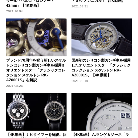
ラール・ペルゴ「ロレアート
ト 870 メカニカル」【4K動画】
42mm」【4K動画】
2021.08.31
2021.10.04
ブランド70周年を祝う新しいスケル
国産初のシリコン製ガンギ車を採用
トンはシリコン製ガンギ車を採用!!
したオリエントスター「クラシック
オリエントスター「クラシックコレ
コレクション スケルトン RK-
クション スケルトン RK-
AZ0001S」【4K動画】
AZ0001S」を解説
2021.08.16
2021.08.24
【4K動画】ナビタイマーを解説。回
【4K動画】 A.ランゲ＆ゾーネ「ラ