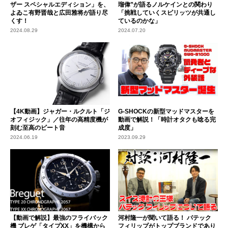
ザー スペシャルエディション」を、
瑠偉”が語るノルケインとの関わり
よゐこ有野晋哉と広田雅将が語り尽
「挑戦していくスピリッツが共通し
くす！
ているのかな」
2024.08.29
2024.07.20
【4K動画】ジャガー・ルクルト「ジ
G-SHOCKの新型マッドマスターを
オフィジック」／往年の高精度機が
動画で解説！「時計オタクも唸る完
刻む至高のビート音
成度」
2024.06.19
2023.09.29
【動画で解説】最強のフライバック
河村隆一が聞いて語る！ パテック
機 ブレゲ「タイプXX」を機構から
フィリップがトップブランドであり