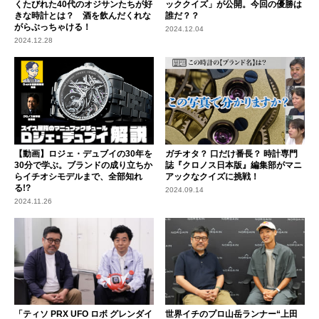
くたびれた40代のオジサンたちが好
ッククイズ」が公開。今回の優勝は
きな時計とは？ 酒を飲んだくれな
誰だ？？
がらぶっちゃける！
2024.12.04
2024.12.28
【動画】ロジェ・デュブイの30年を
ガチオタ？ 口だけ番長？ 時計専門
30分で学ぶ。ブランドの成り立ちか
誌『クロノス日本版』編集部がマニ
らイチオシモデルまで、全部知れ
アックなクイズに挑戦！
る!?
2024.09.14
2024.11.26
「ティソ PRX UFO ロボ グレンダイ
世界イチのプロ山岳ランナー“上田