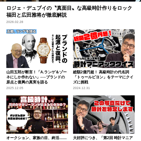
ロジェ・デュブイの〝真面目〟な高級時計作りをロック
福田と広田雅将が徹底解説
2026.02.28
山田五郎が断言！「A.ランゲ＆ゾー
総額2億円超！ 高級時計の代名詞
ネにしか作れない」──ブランドの
「トゥールビヨン」をテーマにクイ
原点と復興の真実を語る
ズに挑戦
2025.12.05
2024.12.31
オークション、家族の目、終活……
大好評につき、「第2回 時計マニア