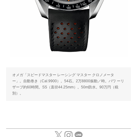
オメガ「スピードマスター レーシング マスター クロノメータ
ー」。自動巻き（Cal.9900）。54石。2万8800振動／時。パワ ーリ
ザーブ約60時間。SS（直径44.25mm）。50m防水。90万円（税
別）。