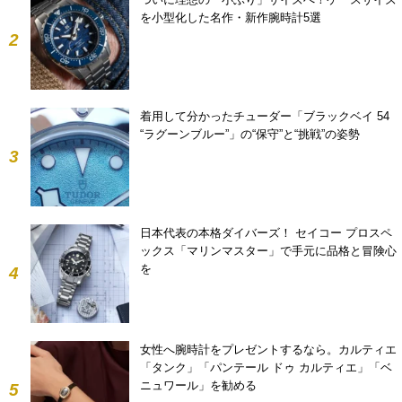
を小型化した名作・新作腕時計5選
2
着用して分かったチューダー「ブラックベイ 54
“ラグーンブルー”」の“保守”と“挑戦”の姿勢
3
日本代表の本格ダイバーズ！ セイコー プロスペ
ックス「マリンマスター」で手元に品格と冒険心
を
4
女性へ腕時計をプレゼントするなら。カルティエ
「タンク」「パンテール ドゥ カルティエ」「ベ
ニュワール」を勧める
5