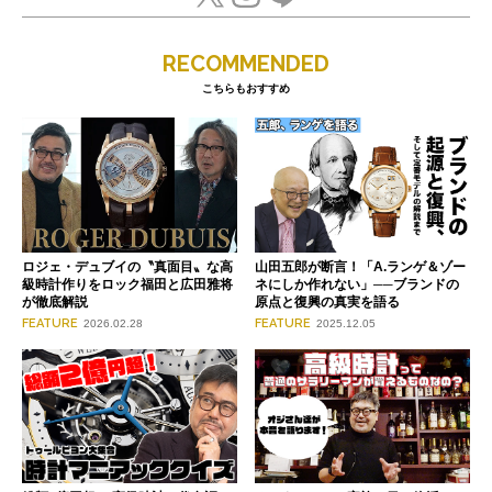
RECOMMENDED
こちらもおすすめ
ロジェ・デュブイの〝真面目〟な高
山田五郎が断言！「A.ランゲ＆ゾー
級時計作りをロック福田と広田雅将
ネにしか作れない」──ブランドの
が徹底解説
原点と復興の真実を語る
FEATURE
FEATURE
2026.02.28
2025.12.05