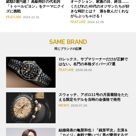
総額2億円超！ 高級時計の代名詞
オークション、家族の目、終活……
「トゥールビヨン」をテーマにクイ
くたびれた40代のオジサンたちが好
ズに挑戦
きな時計とは？ 酒を飲んだくれな
がらぶっちゃける！
FEATURE
2024.12.31
FEATURE
2024.12.28
SAME BRAND
同じブランドの記事
ロレックス、サブマリーナーだけが正解で
はない。名門の本格ダイバーズ7選
FEATURE
2026.08.06
スウォッチ、アポロ11号の月面着陸をたた
える限定モデルを当時の金価格で発売
NEWS
2026.07.29
結婚発表の亀梨和也！「銭形平次」主演＆
「カイジ」参戦で勢いづく男が愛用するデ