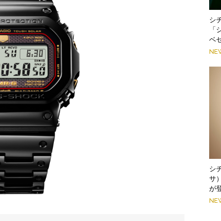
シ
「
ベ
NE
シ
サ
が
NE