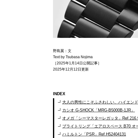
野島翼：文
Text by Tsubasa Nojima
［2025年1月14日公開記事］
2025年12月12日更新
INDEX
大人の男性にこそふさわしい、ハイエン
カシオ G-SHOCK「MRG-B5000B-1JR」
オメガ「シーマスターレガッタ」Ref.216.92.4
ブライトリング「エアロスペース B70 オービタ
ハミルトン「PSR」Ref.H52404131