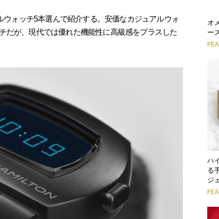
タルウォッチ5本選んで紹介する。安価なカジュアルウォ
オ
チだが、現代では優れた機能性に高級感をプラスした
ー
FE
ハ
る
ジ
FE