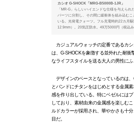
カシオ G-SHOCK「MRG-B5000B-1JR」
「MR-G」らしいハイエンドな仕様を与えられ
パーツに分割し、その間に緩衝体を組み込むこ
いる。光発電クォーツ。フル充電時約22カ月駆動（
12.9mm）。20気圧防水。49万5000円（税込み
カジュアルウォッチの定番であるカシオの
は、G-SHOCKを象徴する並外れた耐
なライフスタイルを送る大人の男性にふ
デザインのベースとなっているのは、G-S
とバンドにチタンをはじめとする金属素
感を作り出している。特にベゼルにはプ
しており、素材由来の金属感を楽しむこ
ルドカラーが採用され、華やかさも十分
目だ。