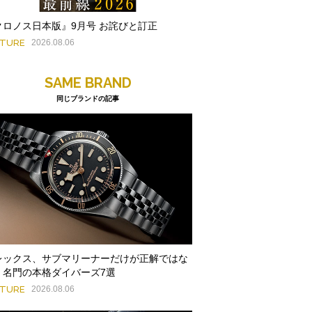
クロノス日本版』9月号 お詫びと訂正
ATURE
2026.08.06
SAME BRAND
同じブランドの記事
レックス、サブマリーナーだけが正解ではな
。名門の本格ダイバーズ7選
ATURE
2026.08.06