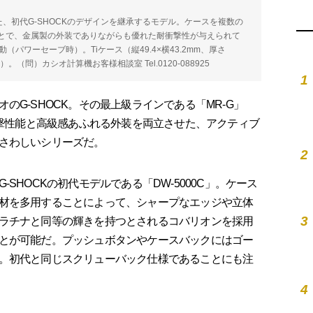
た、初代G-SHOCKのデザインを継承するモデル。ケースを複数の
とで、金属製の外装でありながらも優れた耐衝撃性が与えられて
パワーセーブ時）。Tiケース（縦49.4×横43.2mm、厚さ
）。（問）カシオ計算機お客様相談室 Tel.0120-088925
1
G-SHOCK。その最上級ラインである「MR-G」
衝撃性能と高級感あふれる外装を両立させた、アクティブ
さわしいシリーズだ。
2
HOCKの初代モデルである「DW-5000C」。ケース
材を多用することによって、シャープなエッジや立体
3
ラチナと同等の輝きを持つとされるコバリオンを採用
とが可能だ。プッシュボタンやケースバックにはゴー
。初代と同じスクリューバック仕様であることにも注
4