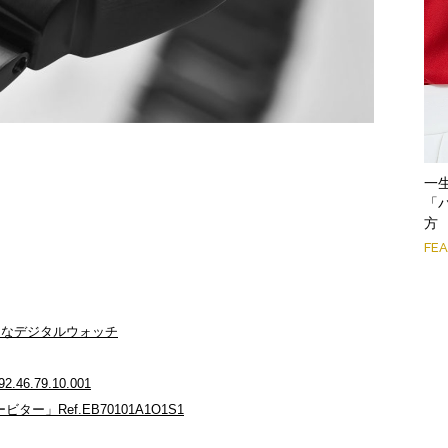
一
「
方
FE
ドなデジタルウォッチ
6.79.10.001
ー」Ref.EB70101A1O1S1