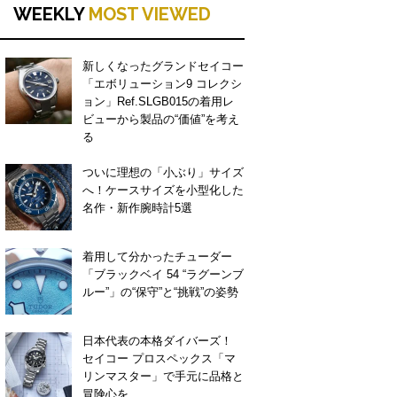
WEEKLY
MOST VIEWED
新しくなったグランドセイコー
「エボリューション9 コレクシ
ョン」Ref.SLGB015の着用レ
ビューから製品の“価値”を考え
る
ついに理想の「小ぶり」サイズ
へ！ケースサイズを小型化した
名作・新作腕時計5選
着用して分かったチューダー
「ブラックベイ 54 “ラグーンブ
ルー”」の“保守”と“挑戦”の姿勢
日本代表の本格ダイバーズ！
セイコー プロスペックス「マ
リンマスター」で手元に品格と
冒険心を