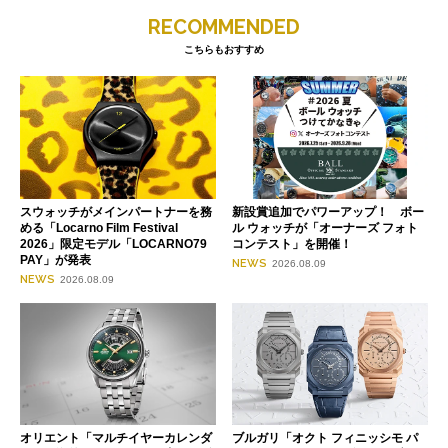
RECOMMENDED
こちらもおすすめ
スウォッチがメインパートナーを務
新設賞追加でパワーアップ！ ボー
める「Locarno Film Festival
ル ウォッチが「オーナーズ フォト
2026」限定モデル「LOCARNO79
コンテスト」を開催！
PAY」が発表
NEWS
2026.08.09
NEWS
2026.08.09
オリエント「マルチイヤーカレンダ
ブルガリ「オクト フィニッシモ パ