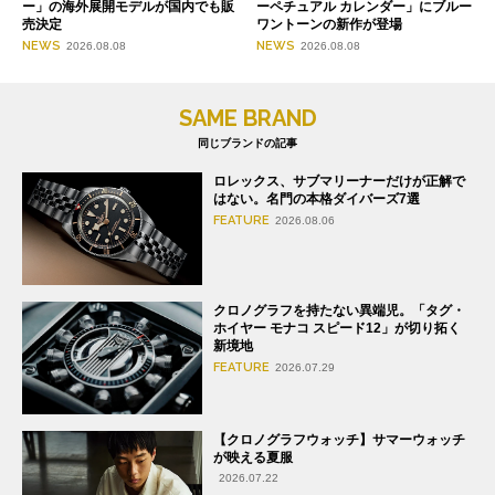
ー」の海外展開モデルが国内でも販
ーペチュアル カレンダー」にブルー
売決定
ワントーンの新作が登場
NEWS
NEWS
2026.08.08
2026.08.08
SAME BRAND
同じブランドの記事
ロレックス、サブマリーナーだけが正解で
はない。名門の本格ダイバーズ7選
FEATURE
2026.08.06
クロノグラフを持たない異端児。「タグ・
ホイヤー モナコ スピード12」が切り拓く
新境地
FEATURE
2026.07.29
【クロノグラフウォッチ】サマーウォッチ
が映える夏服
2026.07.22