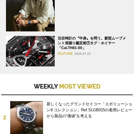
注目時計の〝中身〟を問う。新型ムーブメ
ント深掘り鑑定術⑦タグ・ホイヤー
「Cal.TH81-00」
FEATURE
2026.07.20
WEEKLY
MOST VIEWED
新しくなったグランドセイコー「エボリューショ
ン9 コレクション」Ref.SLGB015の着用レビュー
から製品の“価値”を考える
1