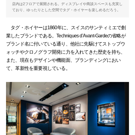
店内は2フロアで展開される。ディスプレイや商談スペースも充実し
ており、ゆったりとした空間でタグ・ホイヤーを楽しめるだろう。
タグ・ホイヤーは1860年に、スイスのサンティミエで創
業したブランドである。Techniques d'Avant-Gardeの省略が
ブランド名に付いている通り、他社に先駆けてストップウ
ォッチやクロノグラフ開発に力を入れてきた歴史を持ち、
また、現在もデザインや機能面、ブランディングにおい
て、革新性を重要視している。