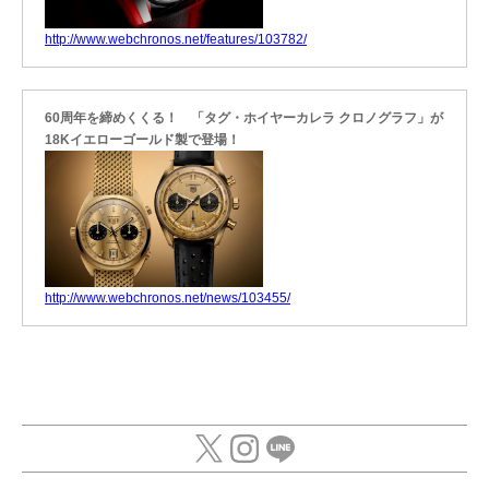
http://www.webchronos.net/features/103782/
60周年を締めくくる！ 「タグ・ホイヤーカレラ クロノグラフ」が
18Kイエローゴールド製で登場！
http://www.webchronos.net/news/103455/