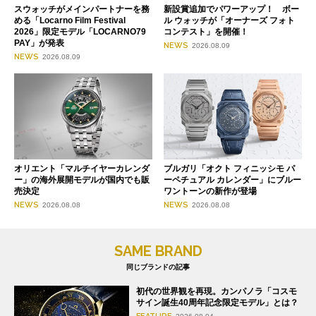
スウォッチがメインパートナーを務
新設賞追加でパワーアップ！ ボー
める「Locarno Film Festival
ル ウォッチが「オーナーズ フォト
2026」限定モデル「LOCARNO79
コンテスト」を開催！
PAY」が発表
NEWS
2026.08.09
NEWS
2026.08.09
オリエント「マルチイヤーカレンダ
ブルガリ「オクト フィニッシモ パ
ー」の海外展開モデルが国内でも販
ーペチュアル カレンダー」にブルー
売決定
ワントーンの新作が登場
NEWS
NEWS
2026.08.08
2026.08.08
SAME BRAND
同じブランドの記事
初代の世界観を再現。カンパノラ「コスモ
サイン誕生40周年記念限定モデル」とは？