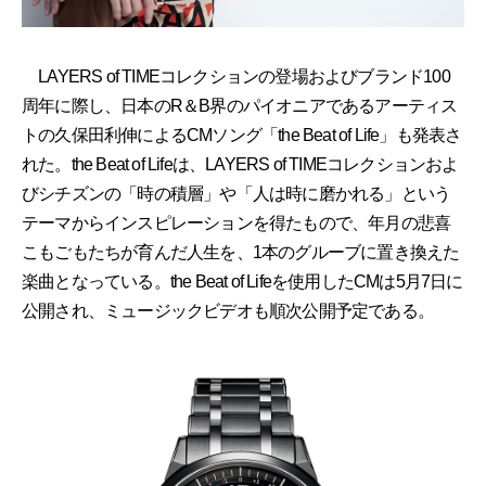
LAYERS of TIMEコレクションの登場およびブランド100
周年に際し、日本のR＆B界のパイオニアであるアーティス
トの久保田利伸によるCMソング「the Beat of Life」も発表さ
れた。the Beat of Lifeは、LAYERS of TIMEコレクションおよ
びシチズンの「時の積層」や「人は時に磨かれる」という
テーマからインスピレーションを得たもので、年月の悲喜
こもごもたちが育んだ人生を、1本のグルーブに置き換えた
楽曲となっている。the Beat of Lifeを使用したCMは5月7日に
公開され、ミュージックビデオも順次公開予定である。