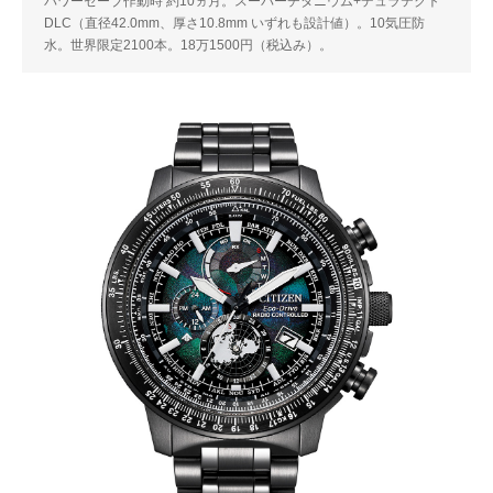
パワーセーブ作動時 約10ヵ月。スーパーチタニウム+デュラテクト
DLC（直径42.0mm、厚さ10.8mm いずれも設計値）。10気圧防
水。世界限定2100本。18万1500円（税込み）。