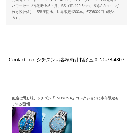
光発電エコ・ドライブ（Cal.E031）。パワーリザーブ フル充電かつ
パワーセーブ作動時 約6ヵ月。SS（直径29.5mm、厚さ8.3mm いず
れも設計値）。5気圧防水。世界限定4200本。6万6000円（税込
み）。
Contact info: シチズンお客様時計相談室 0120-78-4807
虹色は隠し味。シチズン「TSUYOSA」コレクションに本年限定モ
デルが登場