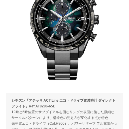
シチズン「アテッサ ACT Line エコ・ドライブ電波時計 ダイレクト
フライト」Ref.AT8286-65E
12時と6時位置のサブダイアルを囲むリングの表面に施した微細な
サークルパターンにより、構造色の見え方が変化する点が特色。
光発電エコ・ドライブ（Cal.H800）。パワーリザーブ フル充電かつ