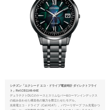
シチズン「エクシード エコ・ドライブ電波時計 ダイレクトフライ
ト」Ref.CB1146-64E
デュラテクトDLCのケースとスリムなバー&ローマンインデックス
の組み合わせた構造色の魅力を際立たせたモデル。
光発電エコ・ドライブ（Cal.H147）。パワーリザーブ フル充電かつ