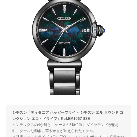
シチズン「ティタニア ハッピーフライト シチズン エル ラウンド コ
レクション エコ・ドライブ」Ref.EM1067-88E
インデックスの4か所と、ケースの3時位置にダイヤモンドが配さ
れ、クールな印象に華やかさが加えられたモデル。