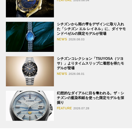
FEATURE
2026.08.04
シチズンから雨の雫をデザインに取り入れ
た「シチズン エル レイネル」に、ダイヤモ
ンドベゼルの限定モデルが登場
NEWS
2026.08.03
シチズンコレクション「TSUYOSA（ツヨ
サ）」よりタイムスリップに着想を得たモ
デルが登場
NEWS
2026.08.01
幻想的なダイアルに目を奪われる。ザ・シ
チズンの藍染和紙を使った限定モデルを深
掘り
FEATURE
2026.07.28