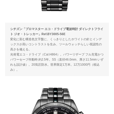
シチズン「プロマスター エコ・ドライブ電波時計 ダイレクトフライ
ト ジオ・トレッカー」Ref.BY3005-56E
変化に富む構造色文字盤に、くっきりとしたホワイトの針とインデ
ックスが高いコントラストを生み、ツールウォッチらしい視認性の
高さを備える。
光発電エコ・ドライブ（Cal.H864）。パワーリザーブ フル充電かつ
パワーセーブ作動時 約2.5年。SS（直径46.0mm、厚さ11.5mm いず
れも設計値）。20気圧防水。世界限定1万本。12万1000円（税込
み）。