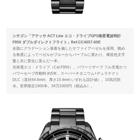
シチズン「アテッサ ACT Line エコ・ドライブGPS衛星電波時計
F950 ダブルダイレクトフライト」Ref.CC4057-60E
全面にグラデーション蒸着を施したサファイアベゼルを採用。眺め
る角度によってベゼルがブルーからパープルに変わり、構造色文字
盤と共に変化に富んだ一本。
光発電エコ・ドライブ（Cal.F950）。パワーリザーブ フル充電かつ
パワーセーブ作動時 約5年。スーパーチタニウム+デュラテクト
DLC（直径44.6mm、厚さ15.4mm いずれも設計値）。10気圧防
水。世界限定1900本。34万1000円（税込み）。