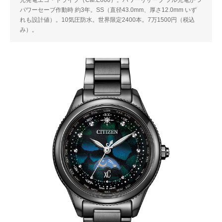
光発電エコ・ドライブ（Cal.E660）。パワーリザーブ フル充電かつ
パワーセーブ作動時 約3年。SS（直径43.0mm、厚さ12.0mm いず
れも設計値）。10気圧防水。世界限定2400本。7万1500円（税込
み）。