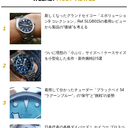
新しくなったグランドセイコー「エボリューショ
ン9 コレクション」Ref.SLGB015の着用レビュー
から製品の“価値”を考える
1
ついに理想の「小ぶり」サイズへ！ケースサイズ
を小型化した名作・新作腕時計5選
2
着用して分かったチューダー「ブラックベイ 54
“ラグーンブルー”」の“保守”と“挑戦”の姿勢
3
日本代表の本格ダイバーズ！ セイコー プロスペ