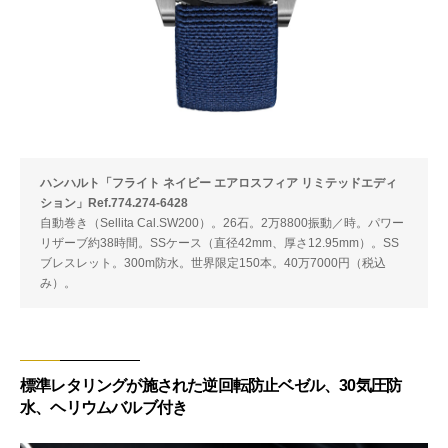
ハンハルト「フライト ネイビー エアロスフィア リミテッドエディ
ション」Ref.774.274-6428
自動巻き（Sellita Cal.SW200）。26石。2万8800振動／時。パワー
リザーブ約38時間。SSケース（直径42mm、厚さ12.95mm）。SS
ブレスレット。300m防水。世界限定150本。40万7000円（税込
み）。
標準レタリングが施された逆回転防止ベゼル、30気圧防
水、ヘリウムバルブ付き