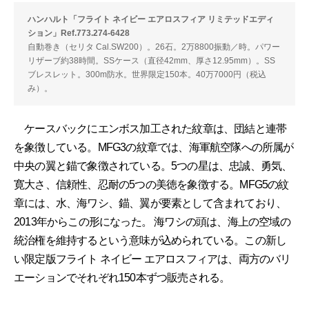
ハンハルト「フライト ネイビー エアロスフィア リミテッドエディ
ション」Ref.773.274-6428
自動巻き（セリタ Cal.SW200）。26石。2万8800振動／時。パワー
リザーブ約38時間。SSケース（直径42mm、厚さ12.95mm）。SS
ブレスレット。300m防水。世界限定150本。40万7000円（税込
み）。
ケースバックにエンボス加工された紋章は、団結と連帯
を象徴している。MFG3の紋章では、海軍航空隊への所属が
中央の翼と錨で象徴されている。5つの星は、忠誠、勇気、
寛大さ、信頼性、忍耐の5つの美徳を象徴する。MFG5の紋
章には、水、海ワシ、錨、翼が要素として含まれており、
2013年からこの形になった。 海ワシの頭は、海上の空域の
統治権を維持するという意味が込められている。この新し
い限定版フライト ネイビー エアロスフィアは、両方のバリ
エーションでそれぞれ150本ずつ販売される。