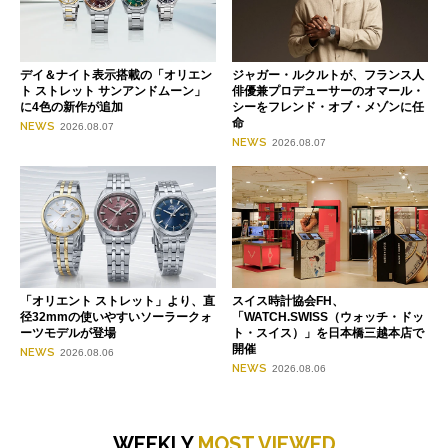
デイ＆ナイト表示搭載の「オリエン
ジャガー・ルクルトが、フランス人
ト ストレット サンアンドムーン」
俳優兼プロデューサーのオマール・
に4色の新作が追加
シーをフレンド・オブ・メゾンに任
命
NEWS
2026.08.07
NEWS
2026.08.07
「オリエント ストレット」より、直
スイス時計協会FH、
径32mmの使いやすいソーラークォ
「WATCH.SWISS（ウォッチ・ドッ
ーツモデルが登場
ト・スイス）」を日本橋三越本店で
開催
NEWS
2026.08.06
NEWS
2026.08.06
WEEKLY
MOST VIEWED